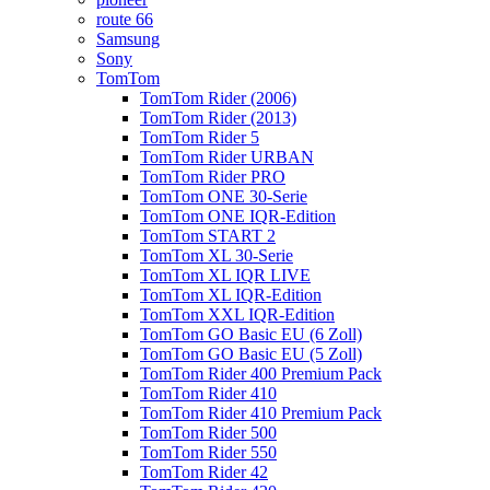
route 66
Samsung
Sony
TomTom
TomTom Rider (2006)
TomTom Rider (2013)
TomTom Rider 5
TomTom Rider URBAN
TomTom Rider PRO
TomTom ONE 30-Serie
TomTom ONE IQR-Edition
TomTom START 2
TomTom XL 30-Serie
TomTom XL IQR LIVE
TomTom XL IQR-Edition
TomTom XXL IQR-Edition
TomTom GO Basic EU (6 Zoll)
TomTom GO Basic EU (5 Zoll)
TomTom Rider 400 Premium Pack
TomTom Rider 410
TomTom Rider 410 Premium Pack
TomTom Rider 500
TomTom Rider 550
TomTom Rider 42