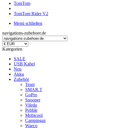
TomTom
TomTom Rider V2
Menü schließen
navigations-zubehoer.de
Kategorien
SALE
USB Kabel
Neu
Akku
Zubehör
Teasi
SMAR.T
GoPro
Snooper
Vileda
Pebble
Mobicool
Campingaz
Waeco