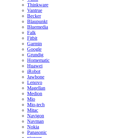
Thinkware
Vantrue
Becker
Blaupunkt
Bluemedia
Falk
Fitbit
Garmin
Google
Grundig
Homematic
Huawei
iRobot
Jawbone
Lenovo
Magellan
Medion
Mio
Mio-tech
Mitac
Navigon
Navman
Nokia
Panasonic
pioneer