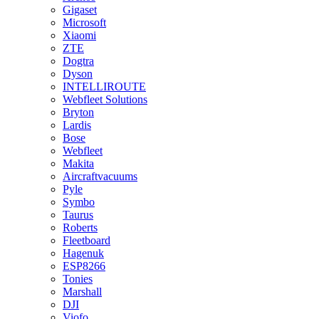
Gigaset
Microsoft
Xiaomi
ZTE
Dogtra
Dyson
INTELLIROUTE
Webfleet Solutions
Bryton
Lardis
Bose
Webfleet
Makita
Aircraftvacuums
Pyle
Symbo
Taurus
Roberts
Fleetboard
Hagenuk
ESP8266
Tonies
Marshall
DJI
Viofo