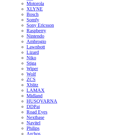
Motorola
XLYNE
Bosch
Somfy
Sony Ericsson
Raspberry
Nintendo
Ambrogio
Lawnbott
Lizard
Niko
Stiga
Wiper
Wolf
ZCS
Xblitz
LAMAX
Midland
HUSQVARNA
DDPai
Road Eyes
Nextbase
Navitel
Philips
Archos