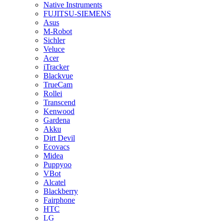
Native Instruments
FUJITSU-SIEMENS
Asus
M-Robot
Sichler
Veluce
Acer
iTracker
Blackvue
TrueCam
Rollei
Transcend
Kenwood
Gardena
Akku
Dirt Devil
Ecovacs
Midea
Puppyoo
VBot
Alcatel
Blackberry
Fairphone
HTC
LG