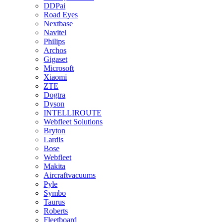
DDPai
Road Eyes
Nextbase
Navitel
Philips
Archos
Gigaset
Microsoft
Xiaomi
ZTE
Dogtra
Dyson
INTELLIROUTE
Webfleet Solutions
Bryton
Lardis
Bose
Webfleet
Makita
Aircraftvacuums
Pyle
Symbo
Taurus
Roberts
Fleetboard