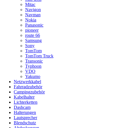
Mitac
Navigon
Navman
Nokia
Panasonic
pioneer
route 66
Samsung
Sony
TomTom
TomTom Truck
Transonic
Typhoon
VDO
Yakumo
Netzwerkkabel
Fahrradzubehör
Campingzubehör
Kabelhalter
Lichterketten
Dashcam
Halterungen
Lautsprecher
Blendschutz
Abdeckungen