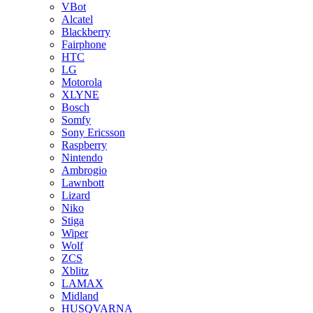
VBot
Alcatel
Blackberry
Fairphone
HTC
LG
Motorola
XLYNE
Bosch
Somfy
Sony Ericsson
Raspberry
Nintendo
Ambrogio
Lawnbott
Lizard
Niko
Stiga
Wiper
Wolf
ZCS
Xblitz
LAMAX
Midland
HUSQVARNA