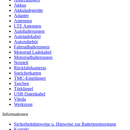
Akkus
Akkuladegeräte
Adapter
Antennen
LTE Antennen
Autohalterungen
Autoladekabel
Autozubehör
Fahrradhalterungen
Motorrad Ladekabel
Motorradhalterungen
Netzteil
Rückfahrkameras
Speicherkarten
TMC-Empfänger
Taschen
Türklingel
USB Datenkabel
Vileda
Werkzeug
Informationen
Sicherheitshinweise u. Hinweise zur Batterieentsorgung
Kontakt