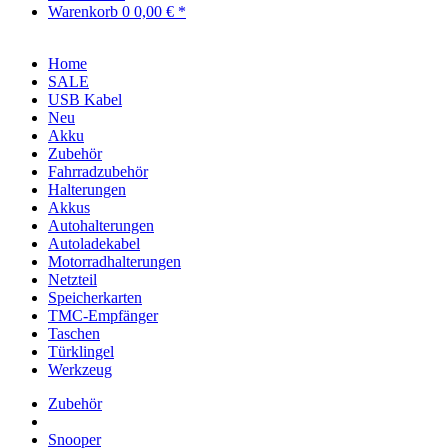
Warenkorb
0
0,00 € *
Home
SALE
USB Kabel
Neu
Akku
Zubehör
Fahrradzubehör
Halterungen
Akkus
Autohalterungen
Autoladekabel
Motorradhalterungen
Netzteil
Speicherkarten
TMC-Empfänger
Taschen
Türklingel
Werkzeug
Zubehör
Snooper