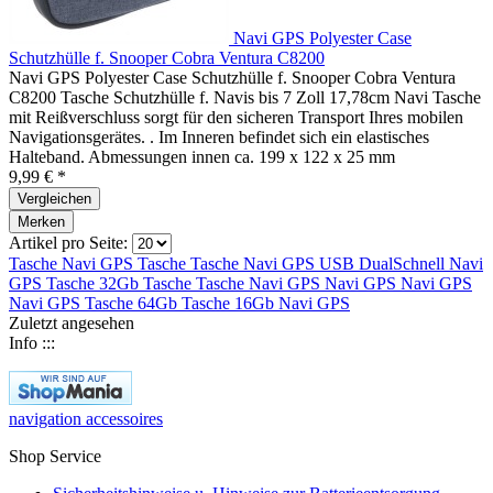
Navi GPS Polyester Case
Schutzhülle f. Snooper Cobra Ventura C8200
Navi GPS Polyester Case Schutzhülle f. Snooper Cobra Ventura
C8200 Tasche Schutzhülle f. Navis bis 7 Zoll 17,78cm Navi Tasche
mit Reißverschluss sorgt für den sicheren Transport Ihres mobilen
Navigationsgerätes. . Im Inneren befindet sich ein elastisches
Halteband. Abmessungen innen ca. 199 x 122 x 25 mm
9,99 € *
Vergleichen
Merken
Artikel pro Seite:
Tasche
Navi GPS
Tasche
Tasche
Navi GPS
USB DualSchnell
Navi
GPS
Tasche
32Gb
Tasche
Tasche
Navi GPS
Navi GPS
Navi GPS
Navi GPS
Tasche
64Gb
Tasche
16Gb
Navi GPS
Zuletzt angesehen
Info :::
navigation accessoires
Shop Service