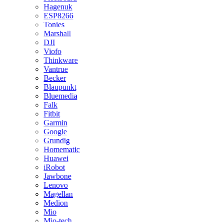
Hagenuk
ESP8266
Tonies
Marshall
DJI
Viofo
Thinkware
Vantrue
Becker
Blaupunkt
Bluemedia
Falk
Fitbit
Garmin
Google
Grundig
Homematic
Huawei
iRobot
Jawbone
Lenovo
Magellan
Medion
Mio
Mio-tech