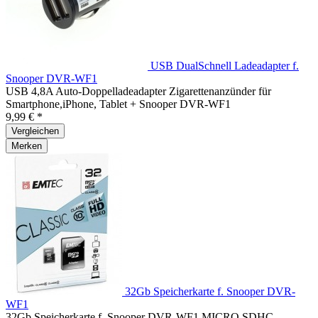
USB DualSchnell Ladeadapter f.
Snooper DVR-WF1
USB 4,8A Auto-Doppelladeadapter Zigarettenanzünder für
Smartphone,iPhone, Tablet + Snooper DVR-WF1
9,99 € *
Vergleichen
Merken
32Gb Speicherkarte f. Snooper DVR-
WF1
32Gb Speicherkarte f. Snooper DVR-WF1 MICRO SDHC