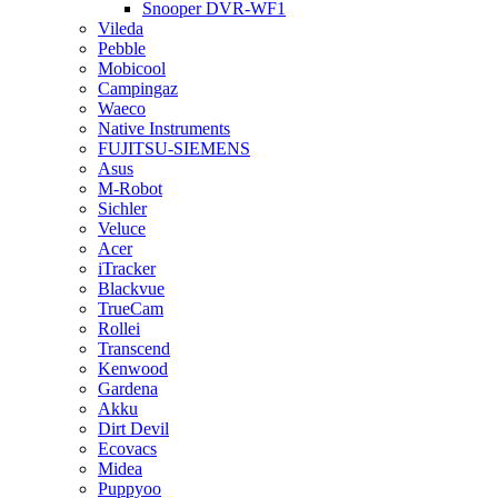
Snooper DVR-WF1
Vileda
Pebble
Mobicool
Campingaz
Waeco
Native Instruments
FUJITSU-SIEMENS
Asus
M-Robot
Sichler
Veluce
Acer
iTracker
Blackvue
TrueCam
Rollei
Transcend
Kenwood
Gardena
Akku
Dirt Devil
Ecovacs
Midea
Puppyoo