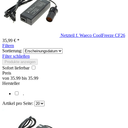
Netzteil f. Waeco CoolFreeze CF26
35,99 € *
Filtern
Sortierung:
Filter schließen
Produkte anzeigen
Sofort lieferbar
Preis
von
35.99
bis
35.99
Hersteller
.
Artikel pro Seite: