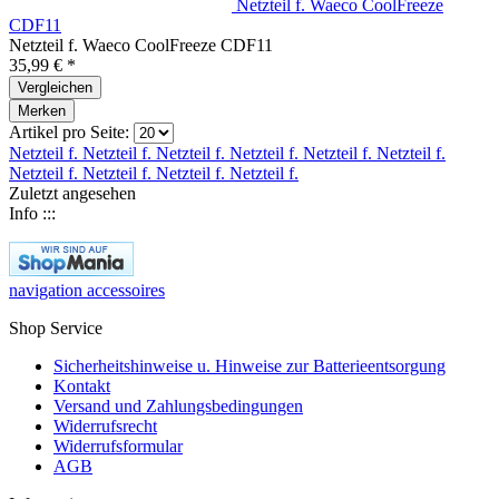
Netzteil f. Waeco CoolFreeze
CDF11
Netzteil f. Waeco CoolFreeze CDF11
35,99 € *
Vergleichen
Merken
Artikel pro Seite:
Netzteil f.
Netzteil f.
Netzteil f.
Netzteil f.
Netzteil f.
Netzteil f.
Netzteil f.
Netzteil f.
Netzteil f.
Netzteil f.
Zuletzt angesehen
Info :::
navigation accessoires
Shop Service
Sicherheitshinweise u. Hinweise zur Batterieentsorgung
Kontakt
Versand und Zahlungsbedingungen
Widerrufsrecht
Widerrufsformular
AGB