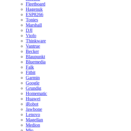
Fleetboard
Hagenuk
ESP8266
Tonies
Marshall
DJI
Viofo
Thinkware
Vantrue
Becker
Blaupunkt
Bluemedia
Falk
Fitbit
Garmin
Google
Grundig
Homematic
Huawei
iRobot
Jawbone
Lenovo
Magellan
Medion
Mio