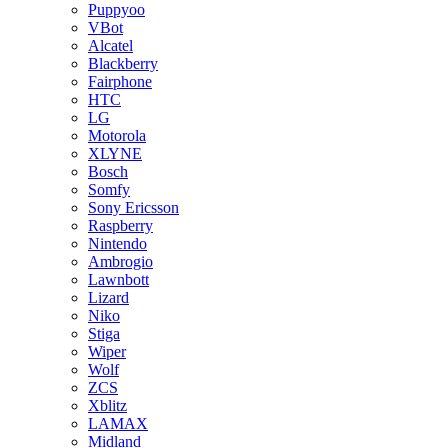
Puppyoo
VBot
Alcatel
Blackberry
Fairphone
HTC
LG
Motorola
XLYNE
Bosch
Somfy
Sony Ericsson
Raspberry
Nintendo
Ambrogio
Lawnbott
Lizard
Niko
Stiga
Wiper
Wolf
ZCS
Xblitz
LAMAX
Midland