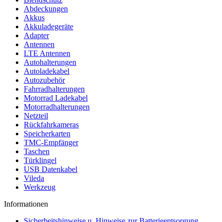
Abdeckungen
Akkus
Akkuladegeräte
Adapter
Antennen
LTE Antennen
Autohalterungen
Autoladekabel
Autozubehör
Fahrradhalterungen
Motorrad Ladekabel
Motorradhalterungen
Netzteil
Rückfahrkameras
Speicherkarten
TMC-Empfänger
Taschen
Türklingel
USB Datenkabel
Vileda
Werkzeug
Informationen
Sicherheitshinweise u. Hinweise zur Batterieentsorgung