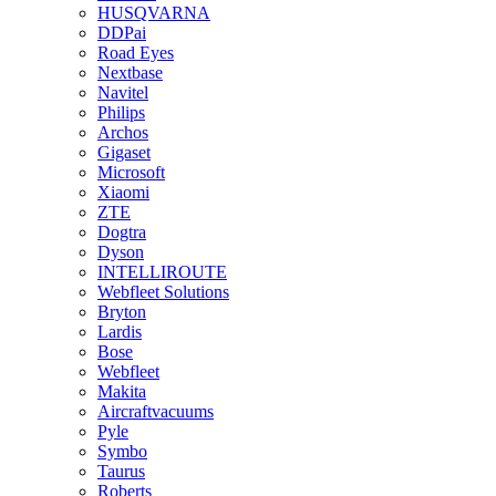
HUSQVARNA
DDPai
Road Eyes
Nextbase
Navitel
Philips
Archos
Gigaset
Microsoft
Xiaomi
ZTE
Dogtra
Dyson
INTELLIROUTE
Webfleet Solutions
Bryton
Lardis
Bose
Webfleet
Makita
Aircraftvacuums
Pyle
Symbo
Taurus
Roberts