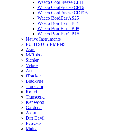
Waeco CoolFreeze CF11
Waeco CoolFreeze CF16
Waeco CoolFreeze CDF26
Waeco BordBar AS25
Waeco BordBar TF14
Waeco BordBar TB08
Waeco BordBar TB15
Native Instruments
FUJITSU-SIEMENS
Asus
M-Robot
Sichler
Veluce
Acer
iTracker
Blackvue
TrueCam
Rollei
Transcend
Kenwood
Gardena
Akku
Dirt Devil
Ecovacs
Midea