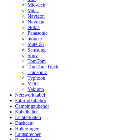
Mio-tech
Mitac
Navigon
Navman
Nokia
Panasonic
pioneer
route 66
Samsung
Sony
TomTom
TomTom Truck
Transonic
Typhoon
VDO
Yakumo
Netzwerkkabel
Fahrradzubehör
Campingzubehör
Kabelhalter
Lichterketten
Dashcam
Halterungen
Lautsprecher
Blendschutz