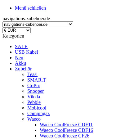
Menü schließen
navigations-zubehoer.de
Kategorien
SALE
USB Kabel
Neu
Akku
Zubehör
Teasi
SMAR.T
GoPro
Snooper
Vileda
Pebble
Mobicool
Campingaz
Waeco
Waeco CoolFreeze CDF11
Waeco CoolFreeze CDF16
Waeco CoolFreeze CF26