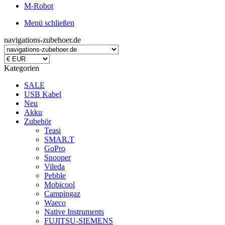
M-Robot
Menü schließen
navigations-zubehoer.de
Kategorien
SALE
USB Kabel
Neu
Akku
Zubehör
Teasi
SMAR.T
GoPro
Snooper
Vileda
Pebble
Mobicool
Campingaz
Waeco
Native Instruments
FUJITSU-SIEMENS