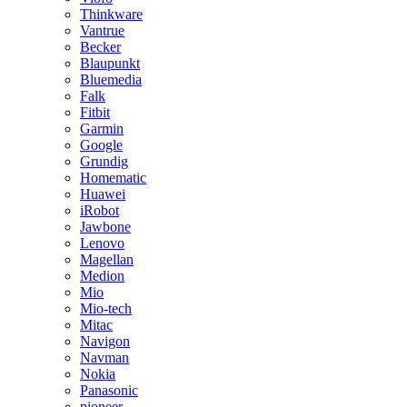
Thinkware
Vantrue
Becker
Blaupunkt
Bluemedia
Falk
Fitbit
Garmin
Google
Grundig
Homematic
Huawei
iRobot
Jawbone
Lenovo
Magellan
Medion
Mio
Mio-tech
Mitac
Navigon
Navman
Nokia
Panasonic
pioneer