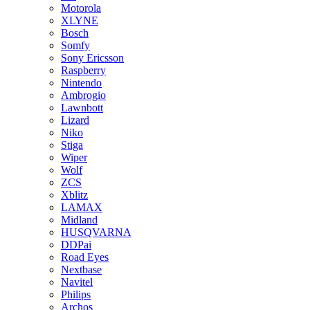
Motorola
XLYNE
Bosch
Somfy
Sony Ericsson
Raspberry
Nintendo
Ambrogio
Lawnbott
Lizard
Niko
Stiga
Wiper
Wolf
ZCS
Xblitz
LAMAX
Midland
HUSQVARNA
DDPai
Road Eyes
Nextbase
Navitel
Philips
Archos