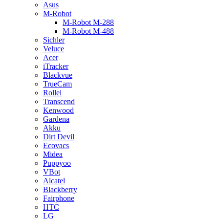
Asus
M-Robot
M-Robot M-288
M-Robot M-488
Sichler
Veluce
Acer
iTracker
Blackvue
TrueCam
Rollei
Transcend
Kenwood
Gardena
Akku
Dirt Devil
Ecovacs
Midea
Puppyoo
VBot
Alcatel
Blackberry
Fairphone
HTC
LG