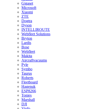
Gigaset
Microsoft
Xiaomi
ZTE
Dogtra
Dyson
INTELLIROUTE
Webfleet Solutions
Bryton
Lardis
Bose
Webfleet
Makita
Aircraftvacuums
Pyle
Symbo
Taurus
Roberts
Fleetboard
Hagenuk
ESP8266
Tonies
Marshall
DJI
Viofo