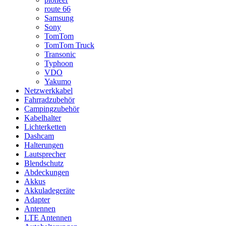
route 66
Samsung
Sony
TomTom
TomTom Truck
Transonic
Typhoon
VDO
Yakumo
Netzwerkkabel
Fahrradzubehör
Campingzubehör
Kabelhalter
Lichterketten
Dashcam
Halterungen
Lautsprecher
Blendschutz
Abdeckungen
Akkus
Akkuladegeräte
Adapter
Antennen
LTE Antennen