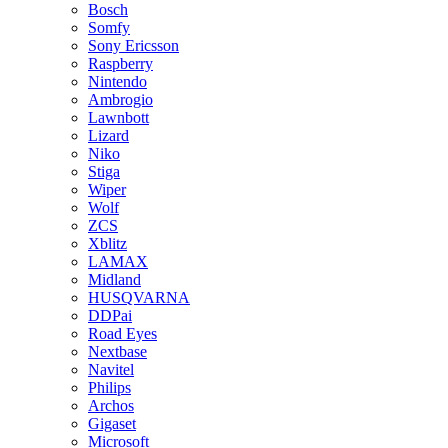
Bosch
Somfy
Sony Ericsson
Raspberry
Nintendo
Ambrogio
Lawnbott
Lizard
Niko
Stiga
Wiper
Wolf
ZCS
Xblitz
LAMAX
Midland
HUSQVARNA
DDPai
Road Eyes
Nextbase
Navitel
Philips
Archos
Gigaset
Microsoft