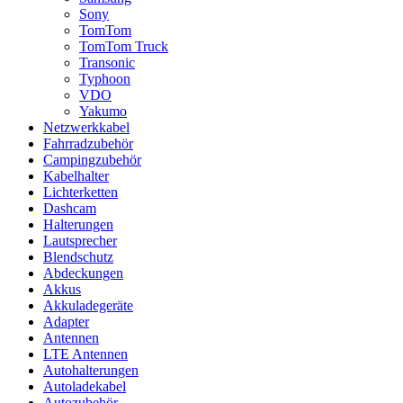
Sony
TomTom
TomTom Truck
Transonic
Typhoon
VDO
Yakumo
Netzwerkkabel
Fahrradzubehör
Campingzubehör
Kabelhalter
Lichterketten
Dashcam
Halterungen
Lautsprecher
Blendschutz
Abdeckungen
Akkus
Akkuladegeräte
Adapter
Antennen
LTE Antennen
Autohalterungen
Autoladekabel
Autozubehör