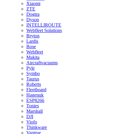
Xiaomi
ZTE
Dogtra
Dyson
INTELLIROUTE
Webfleet Solutions
Bryton
Lardis
Bose
Webfleet
Makita
Aircraftvacuums
Pyle
Symbo
Taurus
Roberts
Fleetboard
Hagenuk
ESP8266
Tonies
Marshall
DJI
Viofo
Thinkware
Vantrue