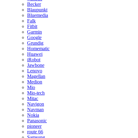
Becker
Blaupunkt
Bluemedia
Falk
Fitbit
Garmin
Google
Grundig
Homematic
Huawei
iRobot
Jawbone
Lenovo
Magellan
Medion
Mio
Mio-tech
Mitac
Navigon
Navman
Nokia
Panasonic
pioneer
route 66
Samsung