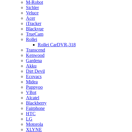
M-Robot
Sichler
Veluce
Acer
iTracker
Blackvue
TrueCam
Rollei
Rollei CarDVR-318
Transcend
Kenwood
Gardena
Akku
Dirt Devil
Ecovacs
Midea
Puppyoo
VBot
Alcatel
Blackberry
Fairphone
HTC
LG
Motorola
XLYNE