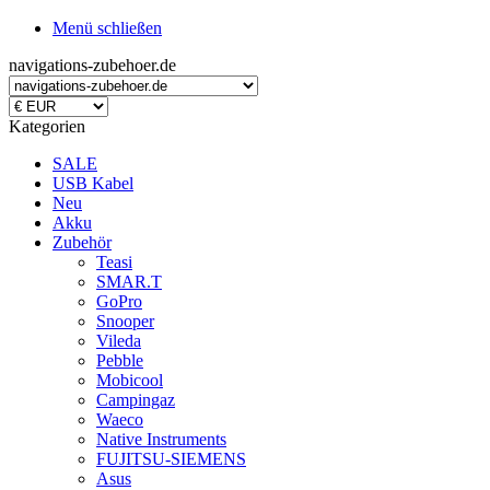
Menü schließen
navigations-zubehoer.de
Kategorien
SALE
USB Kabel
Neu
Akku
Zubehör
Teasi
SMAR.T
GoPro
Snooper
Vileda
Pebble
Mobicool
Campingaz
Waeco
Native Instruments
FUJITSU-SIEMENS
Asus