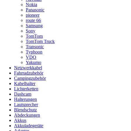
Nokia
Panasonic
pioneer
route 66
Samsung
Sony
TomTom
TomTom Truck
Transonic
Typhoon
VDO
Yakumo
Netzwerkkabel
Fahrradzubehör
Campingzubehör
Kabelhalter
Lichterketten
Dashcam
Halterungen
Lautsprecher
Blendschutz
Abdeckungen
Akkus
Akkuladegeräte
Adapter