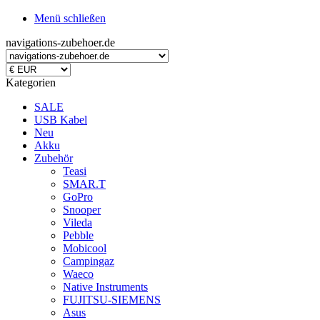
Menü schließen
navigations-zubehoer.de
Kategorien
SALE
USB Kabel
Neu
Akku
Zubehör
Teasi
SMAR.T
GoPro
Snooper
Vileda
Pebble
Mobicool
Campingaz
Waeco
Native Instruments
FUJITSU-SIEMENS
Asus