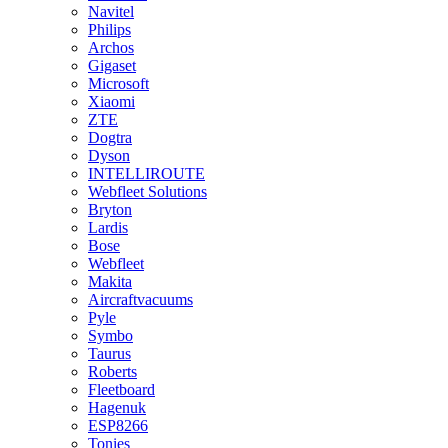
Navitel
Philips
Archos
Gigaset
Microsoft
Xiaomi
ZTE
Dogtra
Dyson
INTELLIROUTE
Webfleet Solutions
Bryton
Lardis
Bose
Webfleet
Makita
Aircraftvacuums
Pyle
Symbo
Taurus
Roberts
Fleetboard
Hagenuk
ESP8266
Tonies