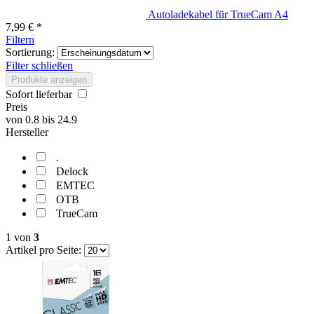
Autoladekabel für TrueCam A4
7,99 € *
Filtern
Sortierung:
Filter schließen
Produkte anzeigen
Sofort lieferbar
Preis
von
0.8
bis
24.9
Hersteller
.
Delock
EMTEC
OTB
TrueCam
1
von
3
Artikel pro Seite: