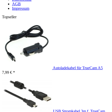
AGB
Impressum
Topseller
Autoladekabel für TrueCam A5
7,99 € *
USB Stromkabel 3m f. TrueCam