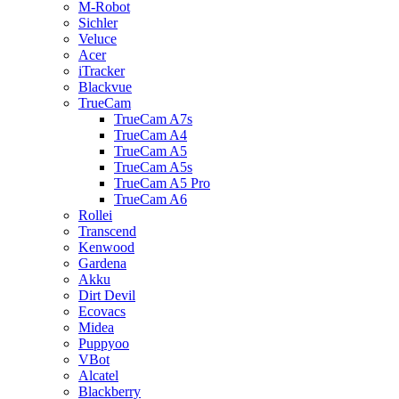
M-Robot
Sichler
Veluce
Acer
iTracker
Blackvue
TrueCam
TrueCam A7s
TrueCam A4
TrueCam A5
TrueCam A5s
TrueCam A5 Pro
TrueCam A6
Rollei
Transcend
Kenwood
Gardena
Akku
Dirt Devil
Ecovacs
Midea
Puppyoo
VBot
Alcatel
Blackberry