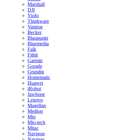
Marshall
DJI
Viofo
Thinkware
Vantrue
Becker
Blaupunkt
Bluemedia
Falk
Fitbit
Garmin
Google
Grundig
Homematic
Huawei
iRobot
Jawbone
Lenovo
Magellan
Medion
Mio
Mio-tech
Mitac
Navigon
Navman