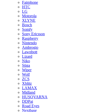
Fairphone
HTC
LG
Motorola
XLYNE
Bosch
Somfy
Sony Ericsson
Raspberry
Nintendo
Ambrogio
Lawnbott
Lizard
Niko
Stiga
Wiper
Wolf
ZCS
Xblitz
LAMAX
Midland
HUSQVARNA
DDPai
Road Eyes
Nextbase