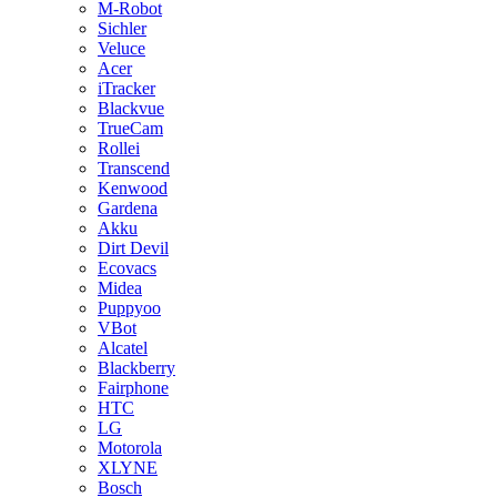
M-Robot
Sichler
Veluce
Acer
iTracker
Blackvue
TrueCam
Rollei
Transcend
Kenwood
Gardena
Akku
Dirt Devil
Ecovacs
Midea
Puppyoo
VBot
Alcatel
Blackberry
Fairphone
HTC
LG
Motorola
XLYNE
Bosch