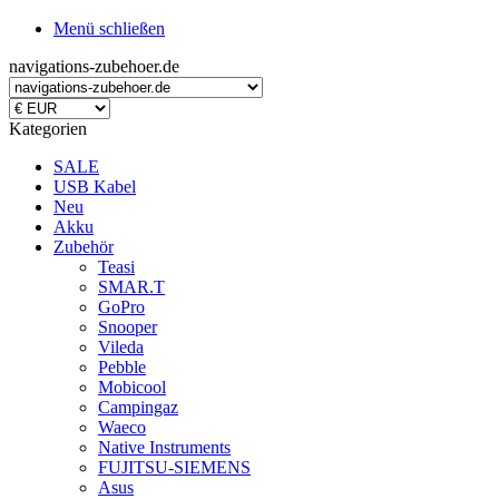
Menü schließen
navigations-zubehoer.de
Kategorien
SALE
USB Kabel
Neu
Akku
Zubehör
Teasi
SMAR.T
GoPro
Snooper
Vileda
Pebble
Mobicool
Campingaz
Waeco
Native Instruments
FUJITSU-SIEMENS
Asus