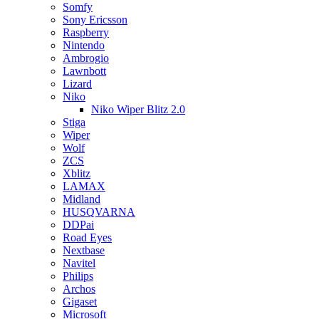
Somfy
Sony Ericsson
Raspberry
Nintendo
Ambrogio
Lawnbott
Lizard
Niko
Niko Wiper Blitz 2.0
Stiga
Wiper
Wolf
ZCS
Xblitz
LAMAX
Midland
HUSQVARNA
DDPai
Road Eyes
Nextbase
Navitel
Philips
Archos
Gigaset
Microsoft