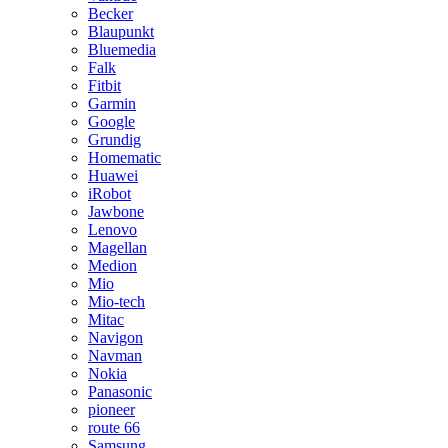
Becker
Blaupunkt
Bluemedia
Falk
Fitbit
Garmin
Google
Grundig
Homematic
Huawei
iRobot
Jawbone
Lenovo
Magellan
Medion
Mio
Mio-tech
Mitac
Navigon
Navman
Nokia
Panasonic
pioneer
route 66
Samsung