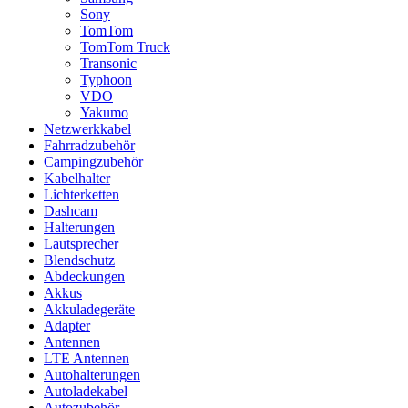
Sony
TomTom
TomTom Truck
Transonic
Typhoon
VDO
Yakumo
Netzwerkkabel
Fahrradzubehör
Campingzubehör
Kabelhalter
Lichterketten
Dashcam
Halterungen
Lautsprecher
Blendschutz
Abdeckungen
Akkus
Akkuladegeräte
Adapter
Antennen
LTE Antennen
Autohalterungen
Autoladekabel
Autozubehör