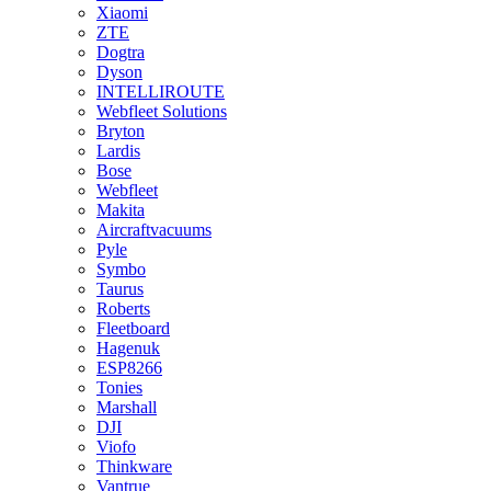
Xiaomi
ZTE
Dogtra
Dyson
INTELLIROUTE
Webfleet Solutions
Bryton
Lardis
Bose
Webfleet
Makita
Aircraftvacuums
Pyle
Symbo
Taurus
Roberts
Fleetboard
Hagenuk
ESP8266
Tonies
Marshall
DJI
Viofo
Thinkware
Vantrue