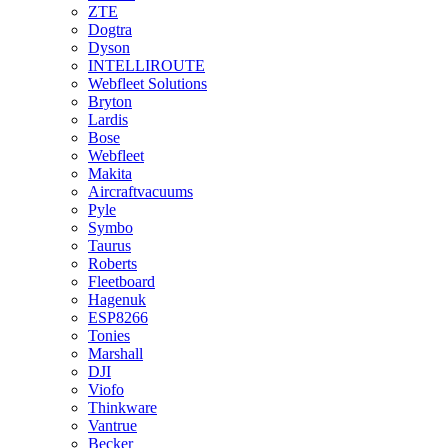
ZTE
Dogtra
Dyson
INTELLIROUTE
Webfleet Solutions
Bryton
Lardis
Bose
Webfleet
Makita
Aircraftvacuums
Pyle
Symbo
Taurus
Roberts
Fleetboard
Hagenuk
ESP8266
Tonies
Marshall
DJI
Viofo
Thinkware
Vantrue
Becker