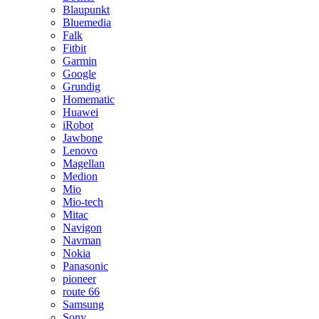
Blaupunkt
Bluemedia
Falk
Fitbit
Garmin
Google
Grundig
Homematic
Huawei
iRobot
Jawbone
Lenovo
Magellan
Medion
Mio
Mio-tech
Mitac
Navigon
Navman
Nokia
Panasonic
pioneer
route 66
Samsung
Sony