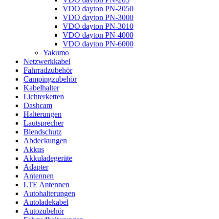
VDO dayton PN-2050
VDO dayton PN-3000
VDO dayton PN-3010
VDO dayton PN-4000
VDO dayton PN-6000
Yakumo
Netzwerkkabel
Fahrradzubehör
Campingzubehör
Kabelhalter
Lichterketten
Dashcam
Halterungen
Lautsprecher
Blendschutz
Abdeckungen
Akkus
Akkuladegeräte
Adapter
Antennen
LTE Antennen
Autohalterungen
Autoladekabel
Autozubehör