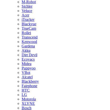
M-Robot
Sichler
Veluce
Acer
iTracker
Blackvue
TrueCam
Rollei
Transcend
Kenwood
Gardena
Akku
Dirt Devil
Ecovacs
Midea
Puppyoo
VBot
Alcatel
Blackberry
Fairphone
HTC
LG
Motorola
XLYNE
Bosch