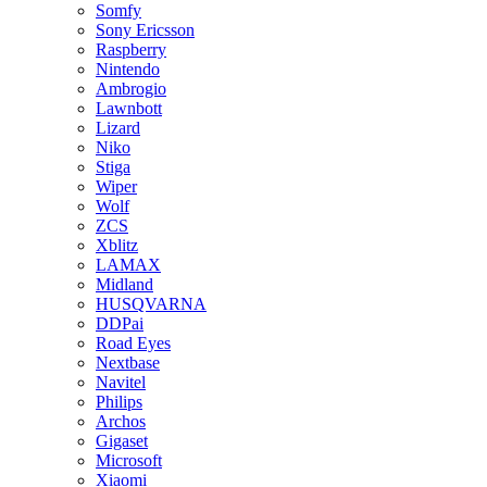
Somfy
Sony Ericsson
Raspberry
Nintendo
Ambrogio
Lawnbott
Lizard
Niko
Stiga
Wiper
Wolf
ZCS
Xblitz
LAMAX
Midland
HUSQVARNA
DDPai
Road Eyes
Nextbase
Navitel
Philips
Archos
Gigaset
Microsoft
Xiaomi