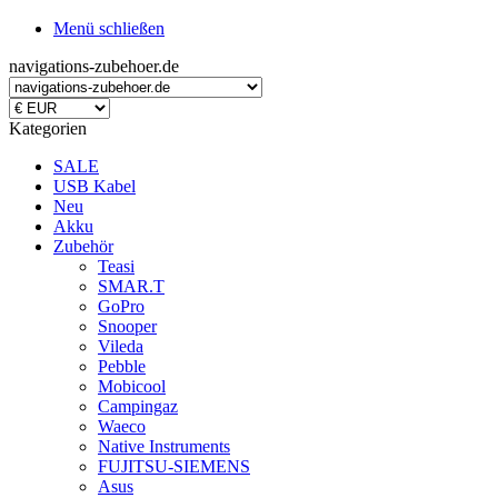
Menü schließen
navigations-zubehoer.de
Kategorien
SALE
USB Kabel
Neu
Akku
Zubehör
Teasi
SMAR.T
GoPro
Snooper
Vileda
Pebble
Mobicool
Campingaz
Waeco
Native Instruments
FUJITSU-SIEMENS
Asus