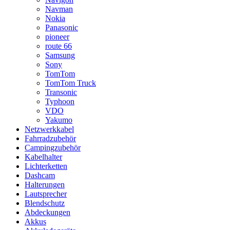
Navman
Nokia
Panasonic
pioneer
route 66
Samsung
Sony
TomTom
TomTom Truck
Transonic
Typhoon
VDO
Yakumo
Netzwerkkabel
Fahrradzubehör
Campingzubehör
Kabelhalter
Lichterketten
Dashcam
Halterungen
Lautsprecher
Blendschutz
Abdeckungen
Akkus