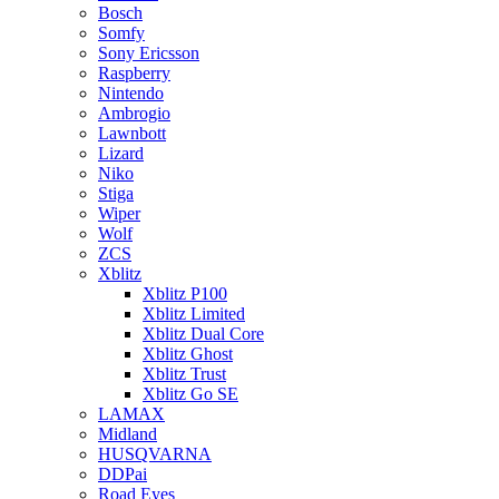
Bosch
Somfy
Sony Ericsson
Raspberry
Nintendo
Ambrogio
Lawnbott
Lizard
Niko
Stiga
Wiper
Wolf
ZCS
Xblitz
Xblitz P100
Xblitz Limited
Xblitz Dual Core
Xblitz Ghost
Xblitz Trust
Xblitz Go SE
LAMAX
Midland
HUSQVARNA
DDPai
Road Eyes