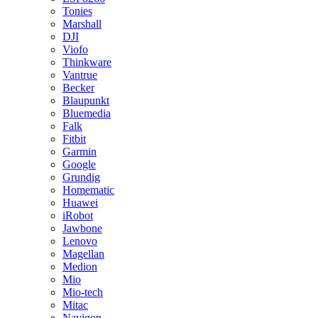
Tonies
Marshall
DJI
Viofo
Thinkware
Vantrue
Becker
Blaupunkt
Bluemedia
Falk
Fitbit
Garmin
Google
Grundig
Homematic
Huawei
iRobot
Jawbone
Lenovo
Magellan
Medion
Mio
Mio-tech
Mitac
Navigon