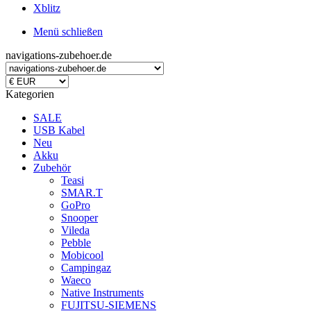
Xblitz
Menü schließen
navigations-zubehoer.de
Kategorien
SALE
USB Kabel
Neu
Akku
Zubehör
Teasi
SMAR.T
GoPro
Snooper
Vileda
Pebble
Mobicool
Campingaz
Waeco
Native Instruments
FUJITSU-SIEMENS