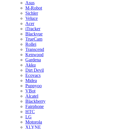
Asus
M-Robot
Sichler
Veluce
Acer
iTracker
Blackvue
TrueCam
Rollei
Transcend
Kenwood
Gardena
Akku
Dirt Devil
Ecovacs
Midea
Puppyoo
VBot
Alcatel
Blackberry
Fairphone
HTC
LG
Motorola
XLYNE