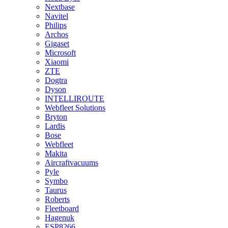
Nextbase
Navitel
Philips
Archos
Gigaset
Microsoft
Xiaomi
ZTE
Dogtra
Dyson
INTELLIROUTE
Webfleet Solutions
Bryton
Lardis
Bose
Webfleet
Makita
Aircraftvacuums
Pyle
Symbo
Taurus
Roberts
Fleetboard
Hagenuk
ESP8266