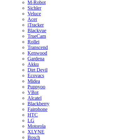
M-Robot
Sichler
Veluce
Acer
iTracker
Blackvue
TrueCam
Rollei
Transcend
Kenwood
Gardena
Akku
Dirt Devil
Ecovacs
Midea
Puppyoo
VBot
Alcatel
Blackberry
Fairphone
HTC
LG
Motorola
XLYNE
Bosch