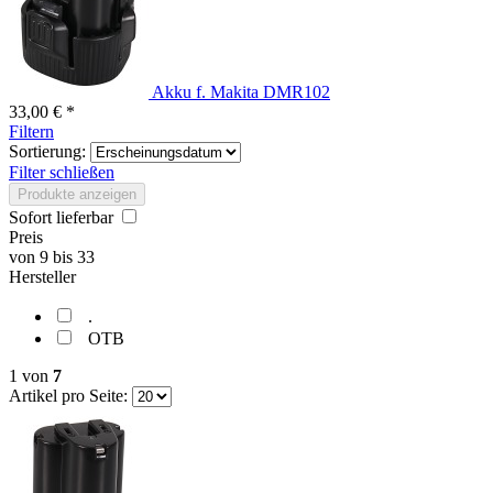
Akku f. Makita DMR102
33,00 € *
Filtern
Sortierung:
Filter schließen
Produkte anzeigen
Sofort lieferbar
Preis
von
9
bis
33
Hersteller
.
OTB
1
von
7
Artikel pro Seite: