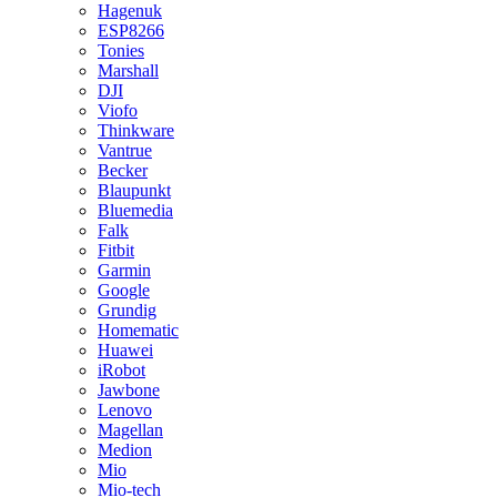
Hagenuk
ESP8266
Tonies
Marshall
DJI
Viofo
Thinkware
Vantrue
Becker
Blaupunkt
Bluemedia
Falk
Fitbit
Garmin
Google
Grundig
Homematic
Huawei
iRobot
Jawbone
Lenovo
Magellan
Medion
Mio
Mio-tech