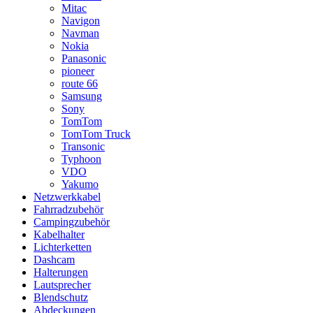
Mitac
Navigon
Navman
Nokia
Panasonic
pioneer
route 66
Samsung
Sony
TomTom
TomTom Truck
Transonic
Typhoon
VDO
Yakumo
Netzwerkkabel
Fahrradzubehör
Campingzubehör
Kabelhalter
Lichterketten
Dashcam
Halterungen
Lautsprecher
Blendschutz
Abdeckungen