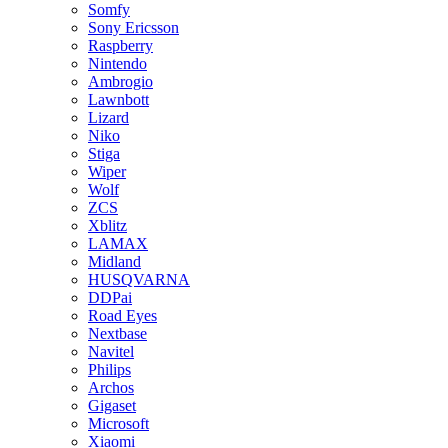
Somfy
Sony Ericsson
Raspberry
Nintendo
Ambrogio
Lawnbott
Lizard
Niko
Stiga
Wiper
Wolf
ZCS
Xblitz
LAMAX
Midland
HUSQVARNA
DDPai
Road Eyes
Nextbase
Navitel
Philips
Archos
Gigaset
Microsoft
Xiaomi