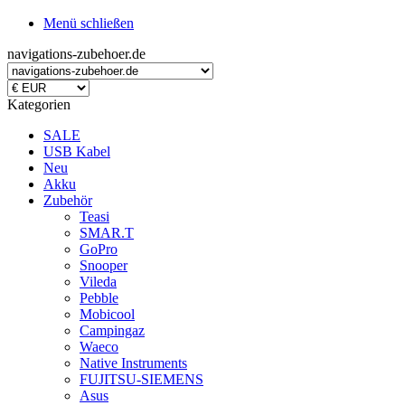
Menü schließen
navigations-zubehoer.de
Kategorien
SALE
USB Kabel
Neu
Akku
Zubehör
Teasi
SMAR.T
GoPro
Snooper
Vileda
Pebble
Mobicool
Campingaz
Waeco
Native Instruments
FUJITSU-SIEMENS
Asus