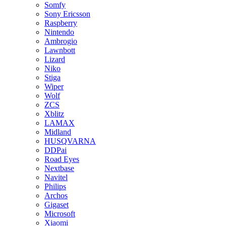
Somfy
Sony Ericsson
Raspberry
Nintendo
Ambrogio
Lawnbott
Lizard
Niko
Stiga
Wiper
Wolf
ZCS
Xblitz
LAMAX
Midland
HUSQVARNA
DDPai
Road Eyes
Nextbase
Navitel
Philips
Archos
Gigaset
Microsoft
Xiaomi