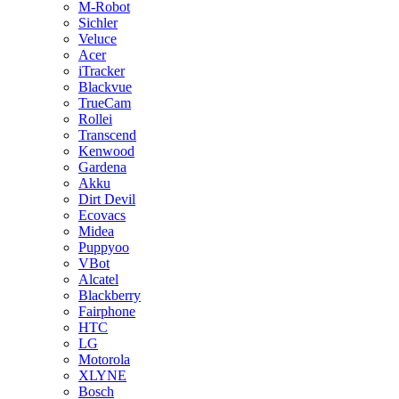
M-Robot
Sichler
Veluce
Acer
iTracker
Blackvue
TrueCam
Rollei
Transcend
Kenwood
Gardena
Akku
Dirt Devil
Ecovacs
Midea
Puppyoo
VBot
Alcatel
Blackberry
Fairphone
HTC
LG
Motorola
XLYNE
Bosch