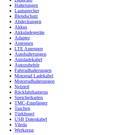
Halterungen
Lautsprecher
Blendschutz
Abdeckungen
Akkus
Akkuladegeräte
Adapter
Antennen
LTE Antennen
Autohalterungen
Autoladekabel
Autozubehör
Fahrradhalterungen
Motorrad Ladekabel
Motorradhalterungen
Netzteil
Rückfahrkameras
Speicherkarten
TMC-Empfänger
Taschen
Türklingel
USB Datenkabel
Vileda
Werkzeug