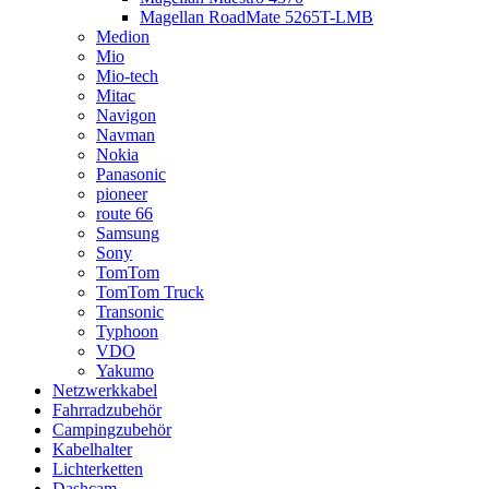
Magellan RoadMate 5265T-LMB
Medion
Mio
Mio-tech
Mitac
Navigon
Navman
Nokia
Panasonic
pioneer
route 66
Samsung
Sony
TomTom
TomTom Truck
Transonic
Typhoon
VDO
Yakumo
Netzwerkkabel
Fahrradzubehör
Campingzubehör
Kabelhalter
Lichterketten
Dashcam