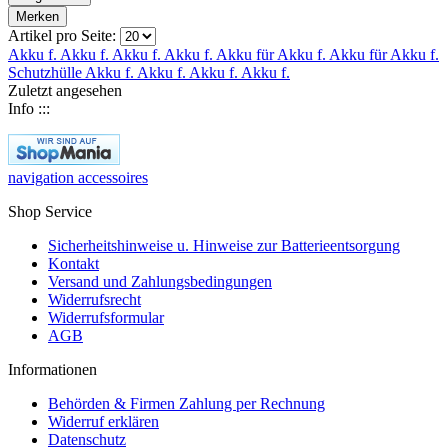
Merken
Artikel pro Seite:
Akku f.
Akku f.
Akku f.
Akku f.
Akku für
Akku f.
Akku für
Akku f.
Schutzhülle
Akku f.
Akku f.
Akku f.
Akku f.
Zuletzt angesehen
Info :::
navigation accessoires
Shop Service
Sicherheitshinweise u. Hinweise zur Batterieentsorgung
Kontakt
Versand und Zahlungsbedingungen
Widerrufsrecht
Widerrufsformular
AGB
Informationen
Behörden & Firmen Zahlung per Rechnung
Widerruf erklären
Datenschutz