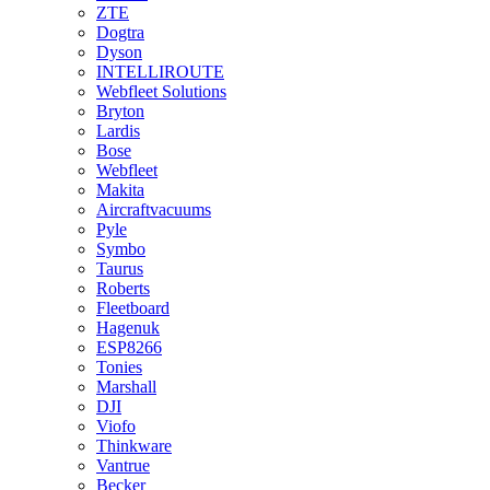
ZTE
Dogtra
Dyson
INTELLIROUTE
Webfleet Solutions
Bryton
Lardis
Bose
Webfleet
Makita
Aircraftvacuums
Pyle
Symbo
Taurus
Roberts
Fleetboard
Hagenuk
ESP8266
Tonies
Marshall
DJI
Viofo
Thinkware
Vantrue
Becker