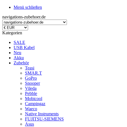
Menü schließen
navigations-zubehoer.de
Kategorien
SALE
USB Kabel
Neu
Akku
Zubehör
Teasi
SMAR.T
GoPro
Snooper
Vileda
Pebble
Mobicool
Campingaz
Waeco
Native Instruments
FUJITSU-SIEMENS
Asus