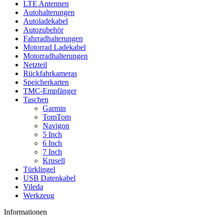
LTE Antennen
Autohalterungen
Autoladekabel
Autozubehör
Fahrradhalterungen
Motorrad Ladekabel
Motorradhalterungen
Netzteil
Rückfahrkameras
Speicherkarten
TMC-Empfänger
Taschen
Garmin
TomTom
Navigon
5 Inch
6 Inch
7 Inch
Krusell
Türklingel
USB Datenkabel
Vileda
Werkzeug
Informationen