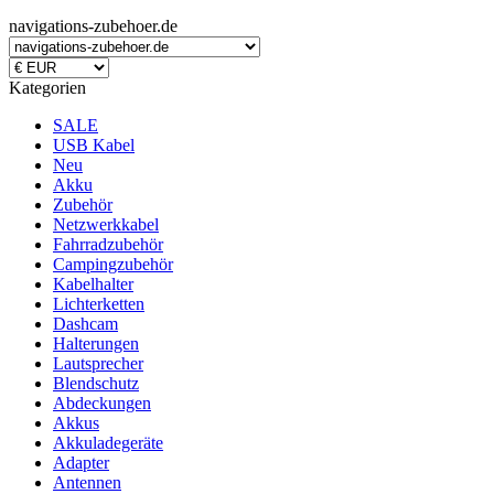
navigations-zubehoer.de
Kategorien
SALE
USB Kabel
Neu
Akku
Zubehör
Netzwerkkabel
Fahrradzubehör
Campingzubehör
Kabelhalter
Lichterketten
Dashcam
Halterungen
Lautsprecher
Blendschutz
Abdeckungen
Akkus
Akkuladegeräte
Adapter
Antennen