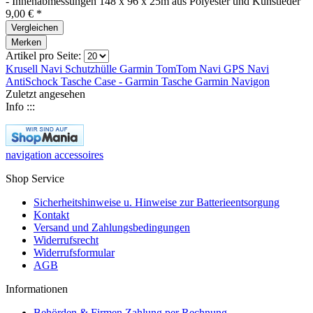
- Innenabmessungen 148 x 96 x 25m aus Polyester und Kunstleder
9,00 € *
Vergleichen
Merken
Artikel pro Seite:
Krusell Navi
Schutzhülle
Garmin
TomTom
Navi GPS
Navi
AntiSchock
Tasche Case -
Garmin
Tasche
Garmin
Navigon
Zuletzt angesehen
Info :::
navigation accessoires
Shop Service
Sicherheitshinweise u. Hinweise zur Batterieentsorgung
Kontakt
Versand und Zahlungsbedingungen
Widerrufsrecht
Widerrufsformular
AGB
Informationen
Behörden & Firmen Zahlung per Rechnung