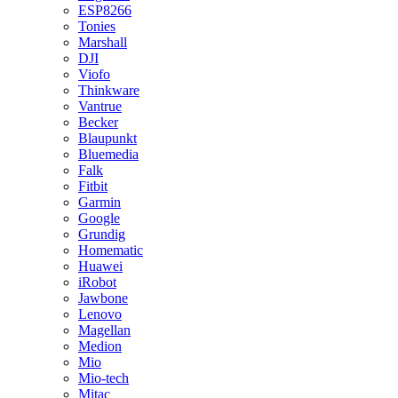
ESP8266
Tonies
Marshall
DJI
Viofo
Thinkware
Vantrue
Becker
Blaupunkt
Bluemedia
Falk
Fitbit
Garmin
Google
Grundig
Homematic
Huawei
iRobot
Jawbone
Lenovo
Magellan
Medion
Mio
Mio-tech
Mitac