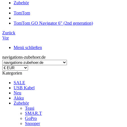
Zubehör
TomTom
TomTom GO Navigator 6" (2nd generation)
Zurück
Vor
Menü schließen
navigations-zubehoer.de
Kategorien
SALE
USB Kabel
Neu
Akku
Zubehör
Teasi
SMAR.T
GoPro
Snooper