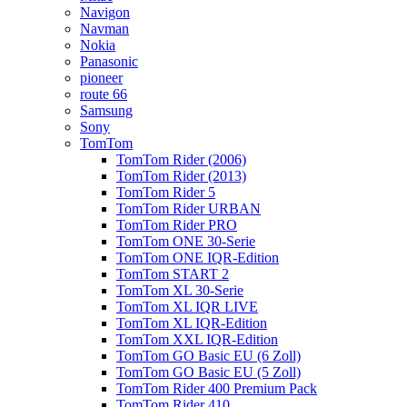
Navigon
Navman
Nokia
Panasonic
pioneer
route 66
Samsung
Sony
TomTom
TomTom Rider (2006)
TomTom Rider (2013)
TomTom Rider 5
TomTom Rider URBAN
TomTom Rider PRO
TomTom ONE 30-Serie
TomTom ONE IQR-Edition
TomTom START 2
TomTom XL 30-Serie
TomTom XL IQR LIVE
TomTom XL IQR-Edition
TomTom XXL IQR-Edition
TomTom GO Basic EU (6 Zoll)
TomTom GO Basic EU (5 Zoll)
TomTom Rider 400 Premium Pack
TomTom Rider 410