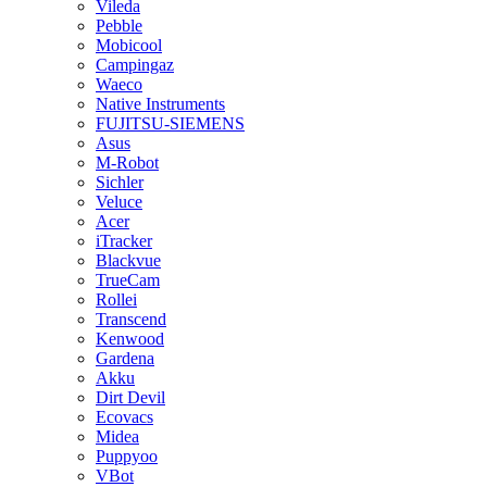
Vileda
Pebble
Mobicool
Campingaz
Waeco
Native Instruments
FUJITSU-SIEMENS
Asus
M-Robot
Sichler
Veluce
Acer
iTracker
Blackvue
TrueCam
Rollei
Transcend
Kenwood
Gardena
Akku
Dirt Devil
Ecovacs
Midea
Puppyoo
VBot