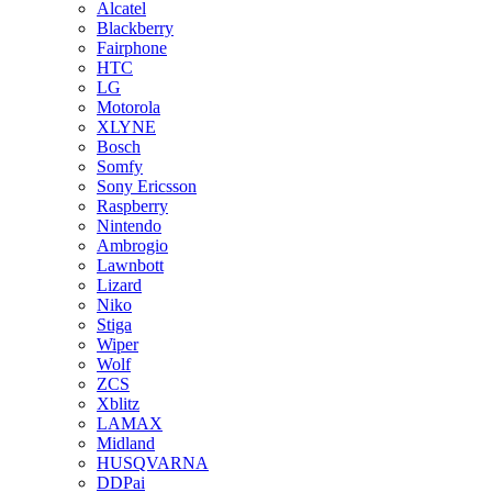
Alcatel
Blackberry
Fairphone
HTC
LG
Motorola
XLYNE
Bosch
Somfy
Sony Ericsson
Raspberry
Nintendo
Ambrogio
Lawnbott
Lizard
Niko
Stiga
Wiper
Wolf
ZCS
Xblitz
LAMAX
Midland
HUSQVARNA
DDPai