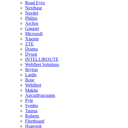
Road Eyes
Nextbase
Navitel
Philips
Archos
Gigaset
Microsoft
Xiaomi
ZTE
Dogtra
Dyson
INTELLIROUTE
Webfleet Solutions
Bryton
Lardis
Bose
Webfleet
Makita
Aircraftvacuums
Pyle
Symbo
Taurus
Roberts
Fleetboard
Hagenuk