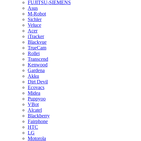
FUJITSU-SIEMENS
Asus
M-Robot
Sichler
Veluce
Acer
iTracker
Blackvue
TrueCam
Rollei
Transcend
Kenwood
Gardena
Akku
Dirt Devil
Ecovacs
Midea
Puppyoo
VBot
Alcatel
Blackberry
Fairphone
HTC
LG
Motorola