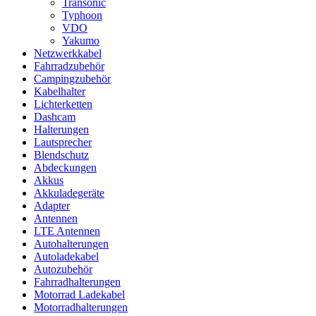
Transonic
Typhoon
VDO
Yakumo
Netzwerkkabel
Fahrradzubehör
Campingzubehör
Kabelhalter
Lichterketten
Dashcam
Halterungen
Lautsprecher
Blendschutz
Abdeckungen
Akkus
Akkuladegeräte
Adapter
Antennen
LTE Antennen
Autohalterungen
Autoladekabel
Autozubehör
Fahrradhalterungen
Motorrad Ladekabel
Motorradhalterungen