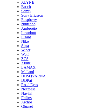
XLYNE
Bosch
Somfy
Sony Ericsson
Raspberry
Nintendo
Ambrogio
Lawnbott
Lizard
Niko
Stiga
Wiper
Wolf
ZCS
Xblitz
LAMAX
Midland
HUSQVARNA
DDPai
Road Eyes
Nextbase
Navitel
Philips
Archos
Gigaset