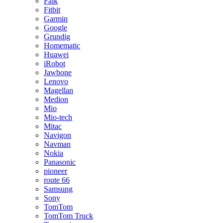
Falk
Fitbit
Garmin
Google
Grundig
Homematic
Huawei
iRobot
Jawbone
Lenovo
Magellan
Medion
Mio
Mio-tech
Mitac
Navigon
Navman
Nokia
Panasonic
pioneer
route 66
Samsung
Sony
TomTom
TomTom Truck