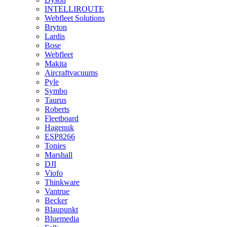
INTELLIROUTE
Webfleet Solutions
Bryton
Lardis
Bose
Webfleet
Makita
Aircraftvacuums
Pyle
Symbo
Taurus
Roberts
Fleetboard
Hagenuk
ESP8266
Tonies
Marshall
DJI
Viofo
Thinkware
Vantrue
Becker
Blaupunkt
Bluemedia