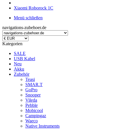
Xiaomi Roborock 1C
Menü schließen
navigations-zubehoer.de
Kategorien
SALE
USB Kabel
Neu
Akku
Zubehör
Teasi
SMAR.T
GoPro
Snooper
Vileda
Pebble
Mobicool
Campingaz
Waeco
Native Instruments