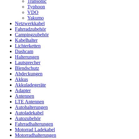
Transonic
Typhoon
VDO
Yakumo
Netzwerkkabel
Fahrradzubehör
Campingzubehör
Kabelhalter
Lichterketten
Dashcam
Halterungen
Lautsprecher
Blendschutz
Abdeckungen
Akkus
Akkuladegeräte
Adapter
Antennen
LTE Antennen
Autohalterungen
Autoladekabel
Autozubehör
Fahrradhalterungen
Motorrad Ladekabel
Motorradhalterungen