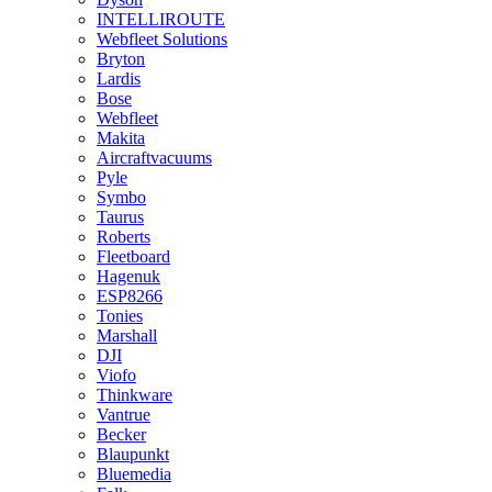
INTELLIROUTE
Webfleet Solutions
Bryton
Lardis
Bose
Webfleet
Makita
Aircraftvacuums
Pyle
Symbo
Taurus
Roberts
Fleetboard
Hagenuk
ESP8266
Tonies
Marshall
DJI
Viofo
Thinkware
Vantrue
Becker
Blaupunkt
Bluemedia