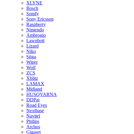
XLYNE
Bosch
Somfy
Sony Ericsson
Raspberry
Nintendo
Ambrogio
Lawnbott
Lizard
Niko
Stiga
Wiper
Wolf
ZCS
Xblitz
LAMAX
Midland
HUSQVARNA
DDPai
Road Eyes
Nextbase
Navitel
Philips
Archos
Gigaset