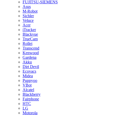
FUJITSU-SIEMENS
Asus
M-Robot
Sichler
Veluce
Acer
iTracker
Blackvue
TrueCam
Rollei
Transcend
Kenwood
Gardena
Akku
Dirt Devil
Ecovacs
Midea
Puppyoo
VBot
Alcatel
Blackberry
Fairphone
HTC
LG
Motorola