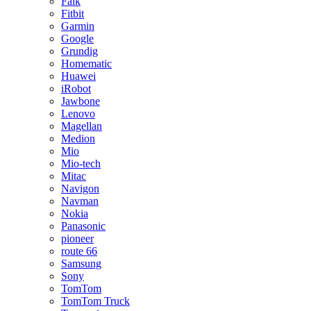
Falk
Fitbit
Garmin
Google
Grundig
Homematic
Huawei
iRobot
Jawbone
Lenovo
Magellan
Medion
Mio
Mio-tech
Mitac
Navigon
Navman
Nokia
Panasonic
pioneer
route 66
Samsung
Sony
TomTom
TomTom Truck