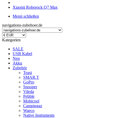
Xiaomi Roborock Q7 Max
Menü schließen
navigations-zubehoer.de
Kategorien
SALE
USB Kabel
Neu
Akku
Zubehör
Teasi
SMAR.T
GoPro
Snooper
Vileda
Pebble
Mobicool
Campingaz
Waeco
Native Instruments