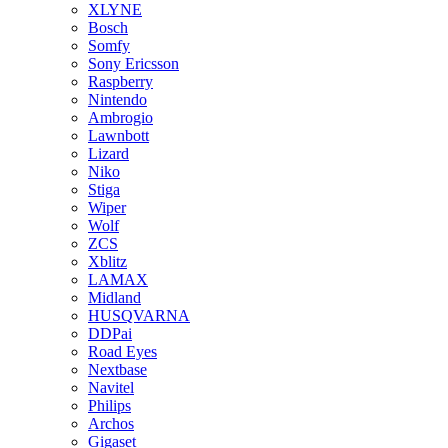
XLYNE
Bosch
Somfy
Sony Ericsson
Raspberry
Nintendo
Ambrogio
Lawnbott
Lizard
Niko
Stiga
Wiper
Wolf
ZCS
Xblitz
LAMAX
Midland
HUSQVARNA
DDPai
Road Eyes
Nextbase
Navitel
Philips
Archos
Gigaset