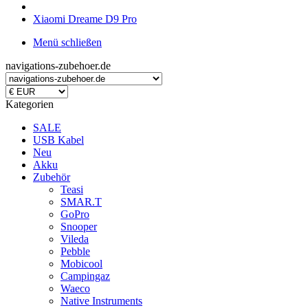
Xiaomi Dreame D9 Pro
Menü schließen
navigations-zubehoer.de
Kategorien
SALE
USB Kabel
Neu
Akku
Zubehör
Teasi
SMAR.T
GoPro
Snooper
Vileda
Pebble
Mobicool
Campingaz
Waeco
Native Instruments