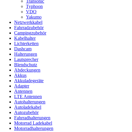
Transonic
Typhoon
VDO
Yakumo
Netzwerkkabel
Fahrradzubehör
Campingzubehör
Kabelhalter
Lichterketten
Dashcam
Halterungen
Lautsprecher
Blendschutz
Abdeckungen
Akkus
Akkuladegeräte
Adapter
Antennen
LTE Antennen
Autohalterungen
Autoladekabel
Autozubehör
Fahrradhalterungen
Motorrad Ladekabel
Motorradhalterungen