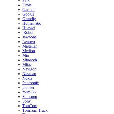
Falk
Fitbit
Garmin
Google
Grundig
Homematic
Huawei
iRobot
Jawbone
Lenovo
Magellan
Medion
Mio
Mio-tech
Mitac
Navigon
Navman
Nokia
Panasonic
pioneer
route 66
Samsung
Sony
TomTom
TomTom Truck