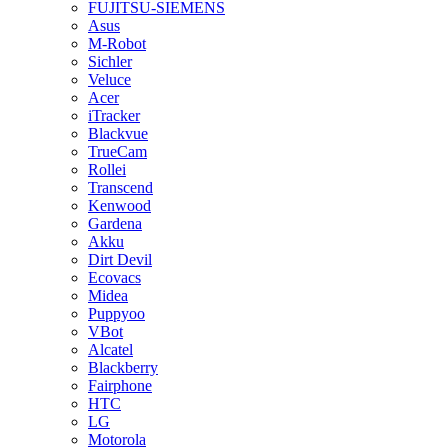
FUJITSU-SIEMENS
Asus
M-Robot
Sichler
Veluce
Acer
iTracker
Blackvue
TrueCam
Rollei
Transcend
Kenwood
Gardena
Akku
Dirt Devil
Ecovacs
Midea
Puppyoo
VBot
Alcatel
Blackberry
Fairphone
HTC
LG
Motorola