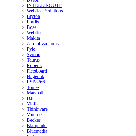
INTELLIROUTE
Webfleet Solutions
Bryton
Lardis
Bose
Webfleet
Makita
Aircraftvacuums
Pyle
Symbo
Taurus
Roberts
Fleetboard
Hagenuk
ESP8266
Tonies
Marshall
DJI
Viofo
Thinkware
Vantrue
Becker
Blaupunkt
Bluemedia