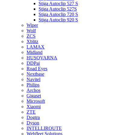
Stiga Autoclip 527 S
Stiga Autoclip 527S
Stiga Autoclip 720 S
Stiga Autoclip 920 S
Wiper
Wolf
ZCS
Xblitz
LAMAX
Midland
HUSQVARNA
DDPai
Road Eyes
Nextbase
Navitel
Philips
Archos
Gigaset
Microsoft
Xiaomi
ZTE
Dogtra
Dyson
INTELLIROUTE
Webfleet Solutions