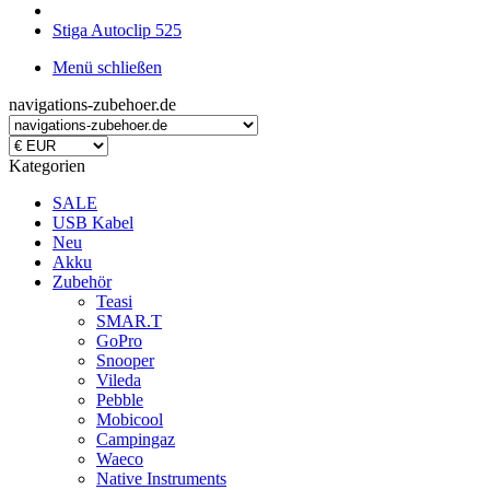
Stiga Autoclip 525
Menü schließen
navigations-zubehoer.de
Kategorien
SALE
USB Kabel
Neu
Akku
Zubehör
Teasi
SMAR.T
GoPro
Snooper
Vileda
Pebble
Mobicool
Campingaz
Waeco
Native Instruments