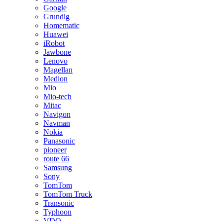
Google
Grundig
Homematic
Huawei
iRobot
Jawbone
Lenovo
Magellan
Medion
Mio
Mio-tech
Mitac
Navigon
Navman
Nokia
Panasonic
pioneer
route 66
Samsung
Sony
TomTom
TomTom Truck
Transonic
Typhoon
VDO