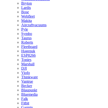
Bryton
Lardis
Bose
Webfleet
Makita
Aircraftvacuums
Pyle
Symbo
Taurus
Roberts
Fleetboard
Hagenuk
ESP8266
Tonies
Marshall
DJI
Viofo
Thinkware
Vantrue
Becker
Blaupunkt
Bluemedia
Falk
Fitbit
Garmin