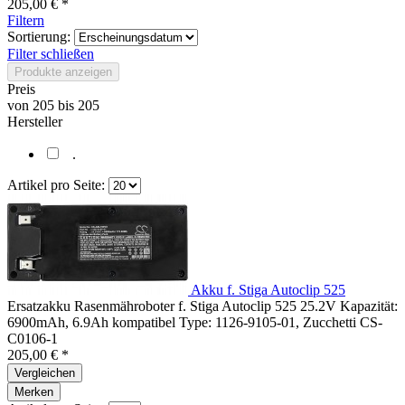
205,00 € *
Filtern
Sortierung:
Filter schließen
Produkte anzeigen
Preis
von
205
bis
205
Hersteller
.
Artikel pro Seite:
Akku f. Stiga Autoclip 525
Ersatzakku Rasenmähroboter f. Stiga Autoclip 525 25.2V Kapazität:
6900mAh, 6.9Ah kompatibel Type: 1126-9105-01, Zucchetti CS-
C0106-1
205,00 € *
Vergleichen
Merken