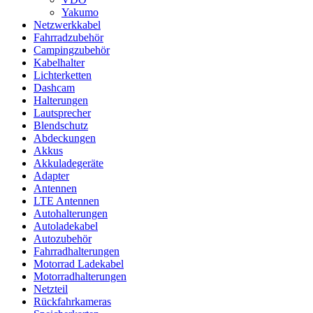
Yakumo
Netzwerkkabel
Fahrradzubehör
Campingzubehör
Kabelhalter
Lichterketten
Dashcam
Halterungen
Lautsprecher
Blendschutz
Abdeckungen
Akkus
Akkuladegeräte
Adapter
Antennen
LTE Antennen
Autohalterungen
Autoladekabel
Autozubehör
Fahrradhalterungen
Motorrad Ladekabel
Motorradhalterungen
Netzteil
Rückfahrkameras