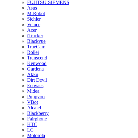
FUJITSU-SIEMENS
Asus
M-Robot
Sichler
Veluce
Acer
iTracker
Blackvue
TrueCam
Rollei
Transcend
Kenwood
Gardena
Akku
Dirt Devil
Ecovacs
Midea
Puppyoo
VBot
Alcatel
Blackberry
Fairphone
HTC
LG
Motorola