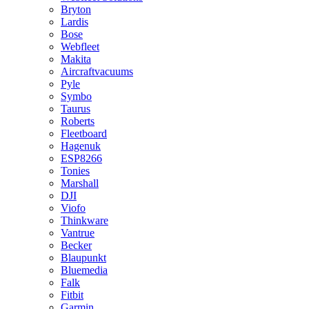
Bryton
Lardis
Bose
Webfleet
Makita
Aircraftvacuums
Pyle
Symbo
Taurus
Roberts
Fleetboard
Hagenuk
ESP8266
Tonies
Marshall
DJI
Viofo
Thinkware
Vantrue
Becker
Blaupunkt
Bluemedia
Falk
Fitbit
Garmin