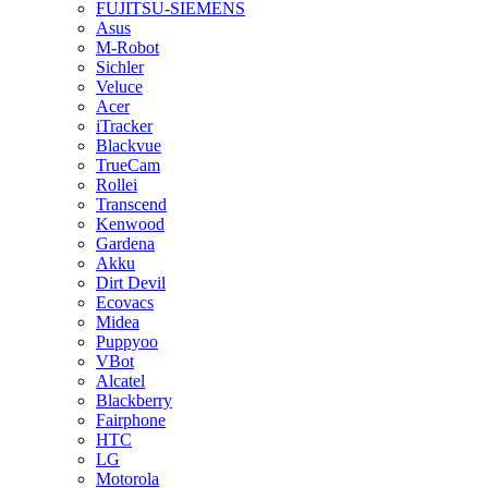
FUJITSU-SIEMENS
Asus
M-Robot
Sichler
Veluce
Acer
iTracker
Blackvue
TrueCam
Rollei
Transcend
Kenwood
Gardena
Akku
Dirt Devil
Ecovacs
Midea
Puppyoo
VBot
Alcatel
Blackberry
Fairphone
HTC
LG
Motorola