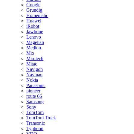
Google
Grundig
Homematic
Huawei
iRobot
Jawbone
Lenovo
Magellan
Medion
Mio
Mio-tech
Mitac
Navigon
Navman
Nokia
Panasonic
pioneer
route 66
Samsung
Sony
TomTom
TomTom Truck
Transonic
Typhoon
VDO