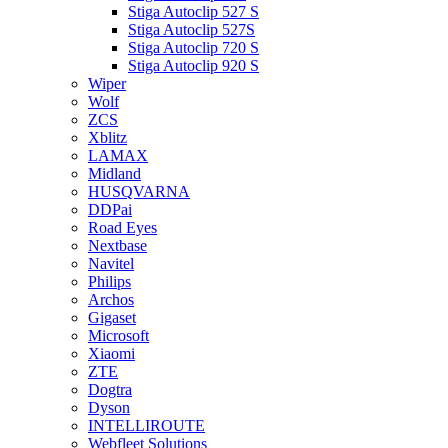
Stiga Autoclip 527 S
Stiga Autoclip 527S
Stiga Autoclip 720 S
Stiga Autoclip 920 S
Wiper
Wolf
ZCS
Xblitz
LAMAX
Midland
HUSQVARNA
DDPai
Road Eyes
Nextbase
Navitel
Philips
Archos
Gigaset
Microsoft
Xiaomi
ZTE
Dogtra
Dyson
INTELLIROUTE
Webfleet Solutions