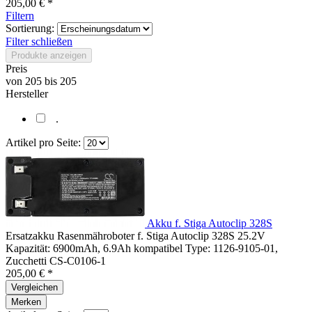
205,00 € *
Filtern
Sortierung:
Filter schließen
Produkte anzeigen
Preis
von
205
bis
205
Hersteller
.
Artikel pro Seite:
Akku f. Stiga Autoclip 328S
Ersatzakku Rasenmähroboter f. Stiga Autoclip 328S 25.2V
Kapazität: 6900mAh, 6.9Ah kompatibel Type: 1126-9105-01,
Zucchetti CS-C0106-1
205,00 € *
Vergleichen
Merken