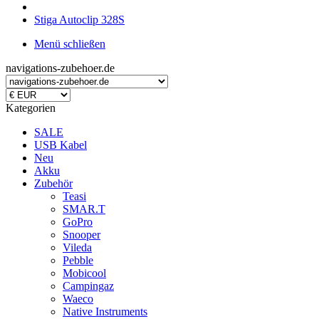
Stiga Autoclip 328S
Menü schließen
navigations-zubehoer.de
Kategorien
SALE
USB Kabel
Neu
Akku
Zubehör
Teasi
SMAR.T
GoPro
Snooper
Vileda
Pebble
Mobicool
Campingaz
Waeco
Native Instruments