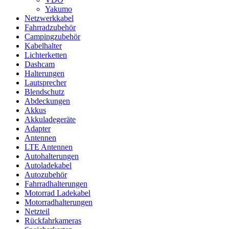
Yakumo
Netzwerkkabel
Fahrradzubehör
Campingzubehör
Kabelhalter
Lichterketten
Dashcam
Halterungen
Lautsprecher
Blendschutz
Abdeckungen
Akkus
Akkuladegeräte
Adapter
Antennen
LTE Antennen
Autohalterungen
Autoladekabel
Autozubehör
Fahrradhalterungen
Motorrad Ladekabel
Motorradhalterungen
Netzteil
Rückfahrkameras