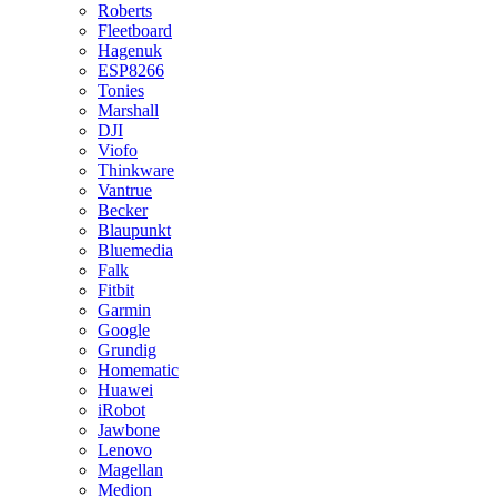
Roberts
Fleetboard
Hagenuk
ESP8266
Tonies
Marshall
DJI
Viofo
Thinkware
Vantrue
Becker
Blaupunkt
Bluemedia
Falk
Fitbit
Garmin
Google
Grundig
Homematic
Huawei
iRobot
Jawbone
Lenovo
Magellan
Medion