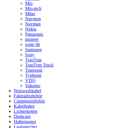
Mio
Mio-tech
Mitac
Navigon
Navman
Nokia
Panasonic
pioneer
route 66
Samsung
Sony
TomTom
TomTom Truck
Transonic
Typhoon
VDO
Yakumo
Netzwerkkabel
Fahrradzubehör
Campingzubehör
Kabelhalter
Lichterketten
Dashcam
Halterungen
Lautsprecher