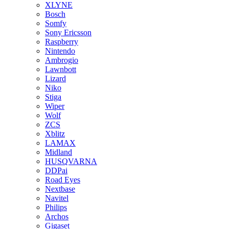
XLYNE
Bosch
Somfy
Sony Ericsson
Raspberry
Nintendo
Ambrogio
Lawnbott
Lizard
Niko
Stiga
Wiper
Wolf
ZCS
Xblitz
LAMAX
Midland
HUSQVARNA
DDPai
Road Eyes
Nextbase
Navitel
Philips
Archos
Gigaset