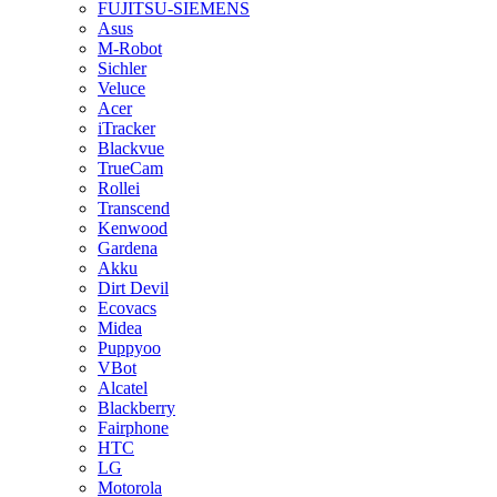
FUJITSU-SIEMENS
Asus
M-Robot
Sichler
Veluce
Acer
iTracker
Blackvue
TrueCam
Rollei
Transcend
Kenwood
Gardena
Akku
Dirt Devil
Ecovacs
Midea
Puppyoo
VBot
Alcatel
Blackberry
Fairphone
HTC
LG
Motorola