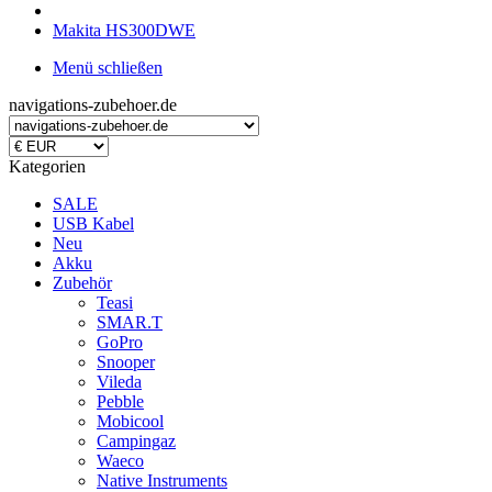
Makita HS300DWE
Menü schließen
navigations-zubehoer.de
Kategorien
SALE
USB Kabel
Neu
Akku
Zubehör
Teasi
SMAR.T
GoPro
Snooper
Vileda
Pebble
Mobicool
Campingaz
Waeco
Native Instruments