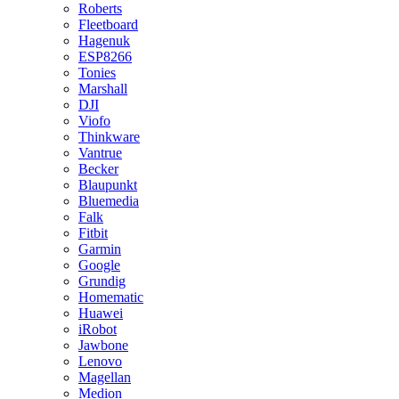
Roberts
Fleetboard
Hagenuk
ESP8266
Tonies
Marshall
DJI
Viofo
Thinkware
Vantrue
Becker
Blaupunkt
Bluemedia
Falk
Fitbit
Garmin
Google
Grundig
Homematic
Huawei
iRobot
Jawbone
Lenovo
Magellan
Medion