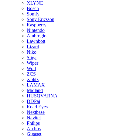
XLYNE
Bosch
Somfy
Sony Ericsson
Raspberry
Nintendo
Ambrogio
Lawnbott
Lizard
Niko
Stiga
Wiper
Wolf
ZCS
Xblitz
LAMAX
Midland
HUSQVARNA
DDPai
Road Eyes
Nextbase
Navitel
Philips
Archos
Gigaset