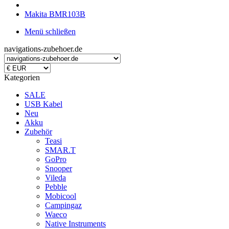
Makita BMR103B
Menü schließen
navigations-zubehoer.de
Kategorien
SALE
USB Kabel
Neu
Akku
Zubehör
Teasi
SMAR.T
GoPro
Snooper
Vileda
Pebble
Mobicool
Campingaz
Waeco
Native Instruments