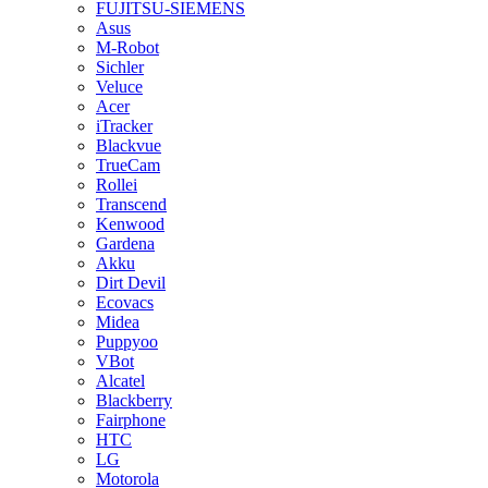
FUJITSU-SIEMENS
Asus
M-Robot
Sichler
Veluce
Acer
iTracker
Blackvue
TrueCam
Rollei
Transcend
Kenwood
Gardena
Akku
Dirt Devil
Ecovacs
Midea
Puppyoo
VBot
Alcatel
Blackberry
Fairphone
HTC
LG
Motorola