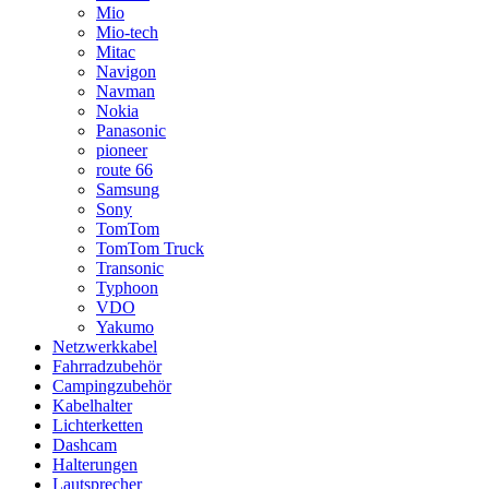
Mio
Mio-tech
Mitac
Navigon
Navman
Nokia
Panasonic
pioneer
route 66
Samsung
Sony
TomTom
TomTom Truck
Transonic
Typhoon
VDO
Yakumo
Netzwerkkabel
Fahrradzubehör
Campingzubehör
Kabelhalter
Lichterketten
Dashcam
Halterungen
Lautsprecher