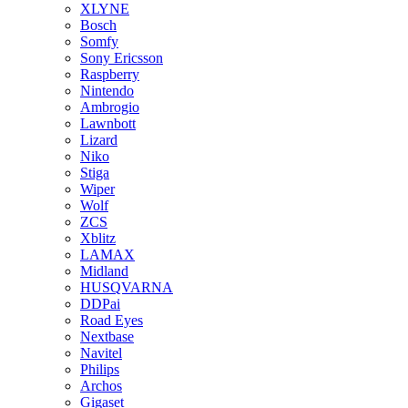
XLYNE
Bosch
Somfy
Sony Ericsson
Raspberry
Nintendo
Ambrogio
Lawnbott
Lizard
Niko
Stiga
Wiper
Wolf
ZCS
Xblitz
LAMAX
Midland
HUSQVARNA
DDPai
Road Eyes
Nextbase
Navitel
Philips
Archos
Gigaset