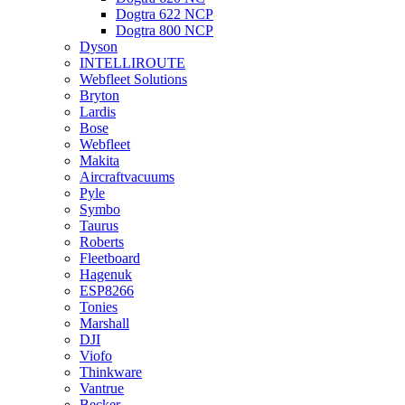
Dogtra 622 NCP
Dogtra 800 NCP
Dyson
INTELLIROUTE
Webfleet Solutions
Bryton
Lardis
Bose
Webfleet
Makita
Aircraftvacuums
Pyle
Symbo
Taurus
Roberts
Fleetboard
Hagenuk
ESP8266
Tonies
Marshall
DJI
Viofo
Thinkware
Vantrue
Becker