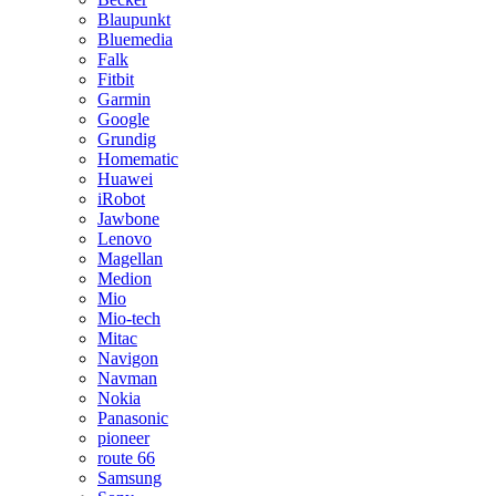
Blaupunkt
Bluemedia
Falk
Fitbit
Garmin
Google
Grundig
Homematic
Huawei
iRobot
Jawbone
Lenovo
Magellan
Medion
Mio
Mio-tech
Mitac
Navigon
Navman
Nokia
Panasonic
pioneer
route 66
Samsung