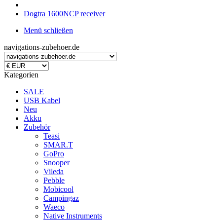
Dogtra 1600NCP receiver
Menü schließen
navigations-zubehoer.de
Kategorien
SALE
USB Kabel
Neu
Akku
Zubehör
Teasi
SMAR.T
GoPro
Snooper
Vileda
Pebble
Mobicool
Campingaz
Waeco
Native Instruments