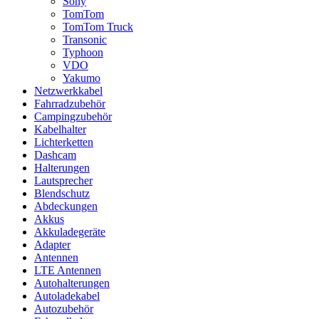
Sony
TomTom
TomTom Truck
Transonic
Typhoon
VDO
Yakumo
Netzwerkkabel
Fahrradzubehör
Campingzubehör
Kabelhalter
Lichterketten
Dashcam
Halterungen
Lautsprecher
Blendschutz
Abdeckungen
Akkus
Akkuladegeräte
Adapter
Antennen
LTE Antennen
Autohalterungen
Autoladekabel
Autozubehör