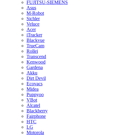
FUJITSU-SIEMENS
Asus
M-Robot
Sichler
Veluce
Acer
iTracker
Blackvue
TrueCam
Rollei
Transcend
Kenwood
Gardena
Akku
Dirt Devil
Ecovacs
Midea
Puppyoo
VBot
Alcatel
Blackberry
Fairphone
HTC
LG
Motorola