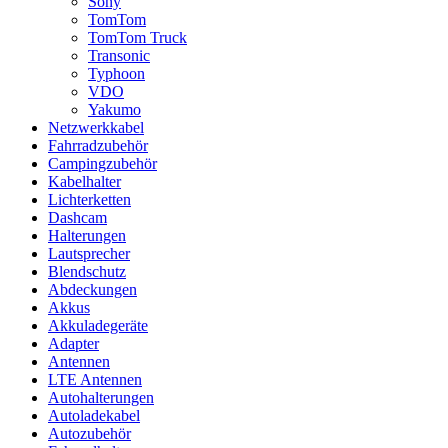
Sony
TomTom
TomTom Truck
Transonic
Typhoon
VDO
Yakumo
Netzwerkkabel
Fahrradzubehör
Campingzubehör
Kabelhalter
Lichterketten
Dashcam
Halterungen
Lautsprecher
Blendschutz
Abdeckungen
Akkus
Akkuladegeräte
Adapter
Antennen
LTE Antennen
Autohalterungen
Autoladekabel
Autozubehör