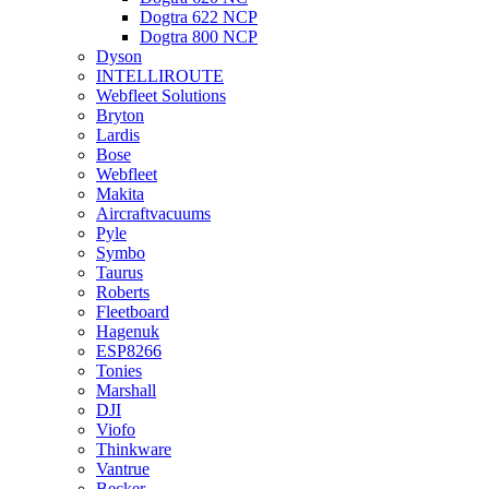
Dogtra 622 NCP
Dogtra 800 NCP
Dyson
INTELLIROUTE
Webfleet Solutions
Bryton
Lardis
Bose
Webfleet
Makita
Aircraftvacuums
Pyle
Symbo
Taurus
Roberts
Fleetboard
Hagenuk
ESP8266
Tonies
Marshall
DJI
Viofo
Thinkware
Vantrue
Becker