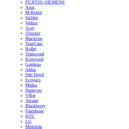
FUJITSU-SIEMENS
Asus
M-Robot
Sichler
Veluce
Acer
iTracker
Blackvue
TrueCam
Rollei
Transcend
Kenwood
Gardena
Akku
Dirt Devil
Ecovacs
Midea
Puppyoo
VBot
Alcatel
Blackberry
Fairphone
HTC
LG
Motorola