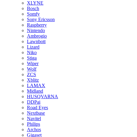
XLYNE
Bosch
Somfy
Sony Ericsson
Raspberry
Nintendo
Ambrogio
Lawnbott
Lizard
Niko
Stiga
Wiper
Wolf
ZCS
Xblitz
LAMAX
Midland
HUSQVARNA
DDPai
Road Eyes
Nextbase
Navitel
Philips
Archos
Gigaset