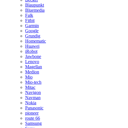
Blaupunkt
Bluemedia
Falk
Fitbit
Garmin
Google
Grundig
Homematic
Huawei
iRobot
Jawbone
Lenovo
Magellan
Medion
Mio
Mio-tech
Mitac
Navigon
Navman
Nokia
Panasonic
pioneer
route 66
Samsung