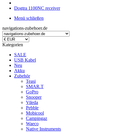
Dogtra 1100NC receiver
Menü schließen
navigations-zubehoer.de
Kategorien
SALE
USB Kabel
Neu
Akku
Zubehör
Teasi
SMAR.T
GoPro
Snooper
Vileda
Pebble
Mobicool
Campingaz
Waeco
Native Instruments