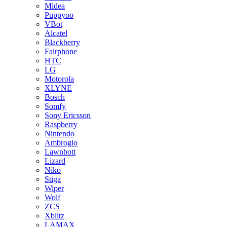
Midea
Puppyoo
VBot
Alcatel
Blackberry
Fairphone
HTC
LG
Motorola
XLYNE
Bosch
Somfy
Sony Ericsson
Raspberry
Nintendo
Ambrogio
Lawnbott
Lizard
Niko
Stiga
Wiper
Wolf
ZCS
Xblitz
LAMAX