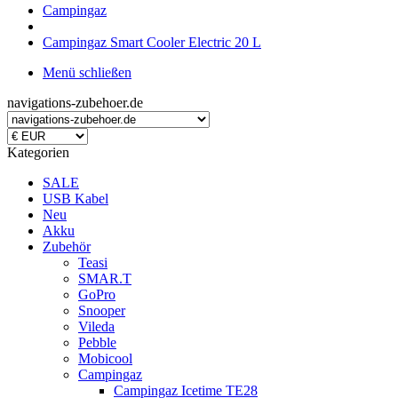
Campingaz
Campingaz Smart Cooler Electric 20 L
Menü schließen
navigations-zubehoer.de
Kategorien
SALE
USB Kabel
Neu
Akku
Zubehör
Teasi
SMAR.T
GoPro
Snooper
Vileda
Pebble
Mobicool
Campingaz
Campingaz Icetime TE28