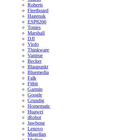
Roberts
Fleetboard
Hagenuk
ESP8266
Tonies
Marshall
DJI
Viofo
Thinkware
Vantrue
Becker
Blaupunkt
Bluemedia
Falk
Fitbit
Garmin
Google
Grundig
Homematic
Huawei
iRobot
Jawbone
Lenovo
Magellan
Medion