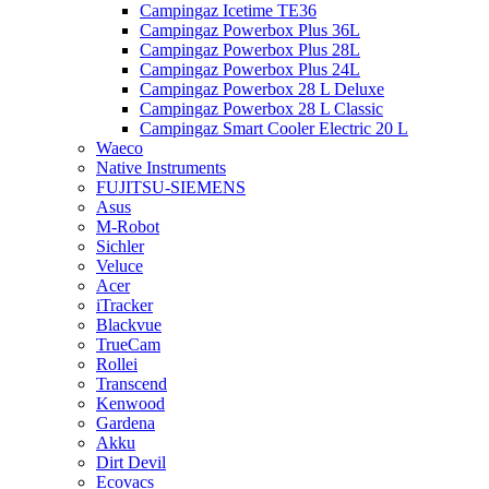
Campingaz Icetime TE36
Campingaz Powerbox Plus 36L
Campingaz Powerbox Plus 28L
Campingaz Powerbox Plus 24L
Campingaz Powerbox 28 L Deluxe
Campingaz Powerbox 28 L Classic
Campingaz Smart Cooler Electric 20 L
Waeco
Native Instruments
FUJITSU-SIEMENS
Asus
M-Robot
Sichler
Veluce
Acer
iTracker
Blackvue
TrueCam
Rollei
Transcend
Kenwood
Gardena
Akku
Dirt Devil
Ecovacs