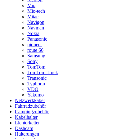
Mio
Mio-tech
Mitac
Navigon
Navman
Nokia
Panasonic
pioneer
route 66
Samsung
Sony
TomTom
TomTom Truck
Transonic
Typhoon
VDO
Yakumo
Netzwerkkabel
Fahrradzubehör
Campingzubehör
Kabelhalter
Lichterketten
Dashcam
Halterungen