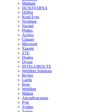
Midland
HUSQVARNA
DDPai
Road Eyes
Nextbase
Navitel
Philips
Archos
Gigaset
Microsoft
Xiaomi
ZTE
Dogtra
Dyson
INTELLIROUTE
Webfleet Solutions
Bryton
Lardis
Bose
Webfleet
Makita
Aircraftvacuums
Pyle
Symbo
Taurus