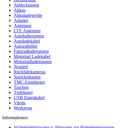
Abdeckungen
Akkus
Akkuladegeräte
Adapter
Antennen
LTE Antennen
Autohalterungen
Autoladekabel
Autozubehör
Fahrradhalterungen
Motorrad Ladekabel
Motorradhalterungen
Netzteil
Rückfahrkameras
Speicherkarten
TMC-Empfänger
Taschen
Türklingel
USB Datenkabel
Vileda
Werkzeug
Informationen
Sicherheitshinweise u. Hinweise zur Batterieentsorgung