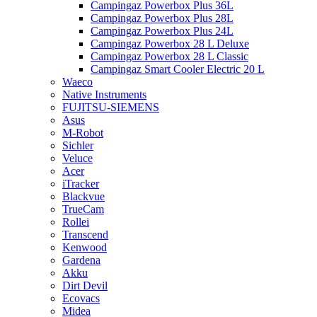
Campingaz Powerbox Plus 36L
Campingaz Powerbox Plus 28L
Campingaz Powerbox Plus 24L
Campingaz Powerbox 28 L Deluxe
Campingaz Powerbox 28 L Classic
Campingaz Smart Cooler Electric 20 L
Waeco
Native Instruments
FUJITSU-SIEMENS
Asus
M-Robot
Sichler
Veluce
Acer
iTracker
Blackvue
TrueCam
Rollei
Transcend
Kenwood
Gardena
Akku
Dirt Devil
Ecovacs
Midea