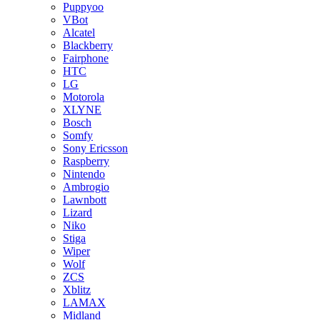
Puppyoo
VBot
Alcatel
Blackberry
Fairphone
HTC
LG
Motorola
XLYNE
Bosch
Somfy
Sony Ericsson
Raspberry
Nintendo
Ambrogio
Lawnbott
Lizard
Niko
Stiga
Wiper
Wolf
ZCS
Xblitz
LAMAX
Midland