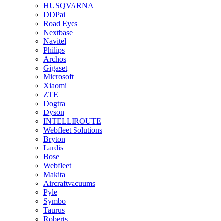
HUSQVARNA
DDPai
Road Eyes
Nextbase
Navitel
Philips
Archos
Gigaset
Microsoft
Xiaomi
ZTE
Dogtra
Dyson
INTELLIROUTE
Webfleet Solutions
Bryton
Lardis
Bose
Webfleet
Makita
Aircraftvacuums
Pyle
Symbo
Taurus
Roberts