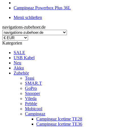
Campingaz Powerbox Plus 36L
Menü schließen
navigations-zubehoer.de
Kategorien
SALE
USB Kabel
Neu
Akku
Zubehör
Teasi
SMAR.T
GoPro
Snooper
Vileda
Pebble
Mobicool
Campingaz
Campingaz Icetime TE28
Campingaz Icetime TE36