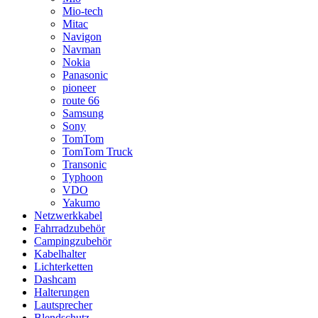
Mio-tech
Mitac
Navigon
Navman
Nokia
Panasonic
pioneer
route 66
Samsung
Sony
TomTom
TomTom Truck
Transonic
Typhoon
VDO
Yakumo
Netzwerkkabel
Fahrradzubehör
Campingzubehör
Kabelhalter
Lichterketten
Dashcam
Halterungen
Lautsprecher
Blendschutz