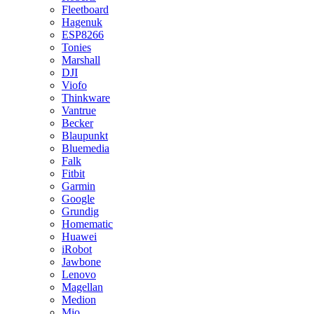
Fleetboard
Hagenuk
ESP8266
Tonies
Marshall
DJI
Viofo
Thinkware
Vantrue
Becker
Blaupunkt
Bluemedia
Falk
Fitbit
Garmin
Google
Grundig
Homematic
Huawei
iRobot
Jawbone
Lenovo
Magellan
Medion
Mio