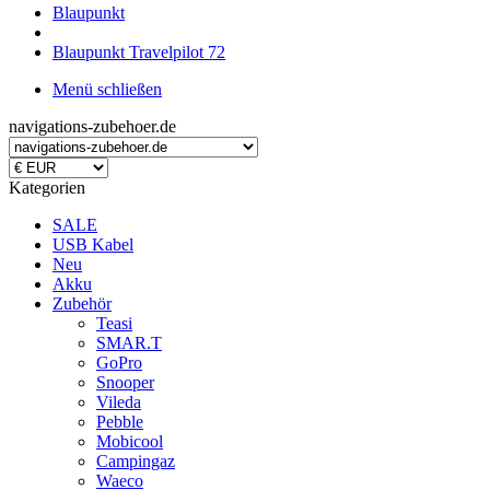
Blaupunkt
Blaupunkt Travelpilot 72
Menü schließen
navigations-zubehoer.de
Kategorien
SALE
USB Kabel
Neu
Akku
Zubehör
Teasi
SMAR.T
GoPro
Snooper
Vileda
Pebble
Mobicool
Campingaz
Waeco