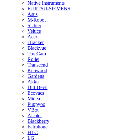
Native Instruments
FUJITSU-SIEMENS
Asus
M-Robot
Sichler
Veluce
Acer
iTracker
Blackvue
TrueCam
Rollei
Transcend
Kenwood
Gardena
Akku
Dirt Devil
Ecovacs
Midea
Puppyoo
VBot
Alcatel
Blackberry
Fairphone
HTC
LG