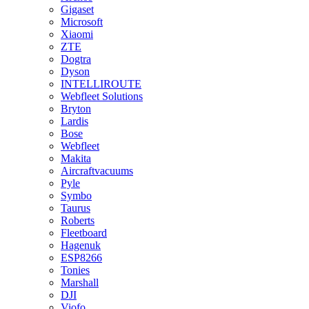
Gigaset
Microsoft
Xiaomi
ZTE
Dogtra
Dyson
INTELLIROUTE
Webfleet Solutions
Bryton
Lardis
Bose
Webfleet
Makita
Aircraftvacuums
Pyle
Symbo
Taurus
Roberts
Fleetboard
Hagenuk
ESP8266
Tonies
Marshall
DJI
Viofo