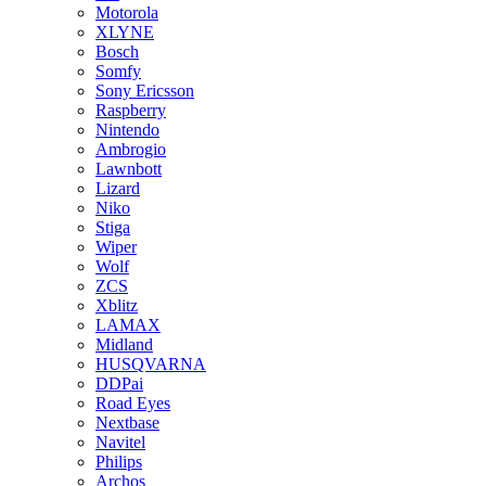
Motorola
XLYNE
Bosch
Somfy
Sony Ericsson
Raspberry
Nintendo
Ambrogio
Lawnbott
Lizard
Niko
Stiga
Wiper
Wolf
ZCS
Xblitz
LAMAX
Midland
HUSQVARNA
DDPai
Road Eyes
Nextbase
Navitel
Philips
Archos