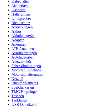
Kabelhalter
Lichterketten
Dashcam
Halterungen
Lautsprecher
Blendschutz
Abdeckungen
Akkus
Akkuladegeräte
Adapter
Antennen
LTE Antennen
Autohalterungen
Autoladekabel
Autozubehör
Fahrradhalterungen
Motorrad Ladekabel
Motorradhalterungen
Netzteil
Rückfahrkameras
Speicherkarten
TMC-Empfänger
Taschen
Türklingel
USB Datenkabel