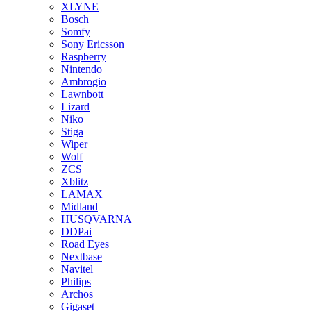
XLYNE
Bosch
Somfy
Sony Ericsson
Raspberry
Nintendo
Ambrogio
Lawnbott
Lizard
Niko
Stiga
Wiper
Wolf
ZCS
Xblitz
LAMAX
Midland
HUSQVARNA
DDPai
Road Eyes
Nextbase
Navitel
Philips
Archos
Gigaset