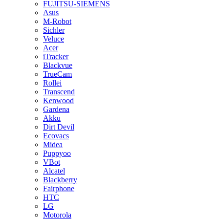
FUJITSU-SIEMENS
Asus
M-Robot
Sichler
Veluce
Acer
iTracker
Blackvue
TrueCam
Rollei
Transcend
Kenwood
Gardena
Akku
Dirt Devil
Ecovacs
Midea
Puppyoo
VBot
Alcatel
Blackberry
Fairphone
HTC
LG
Motorola