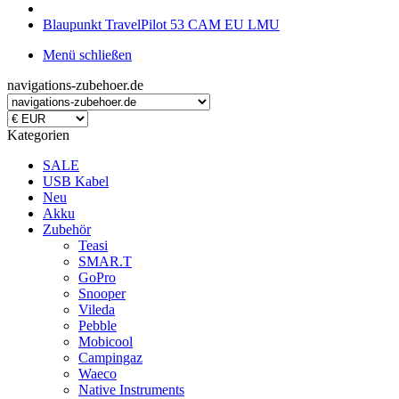
Blaupunkt TravelPilot 53 CAM EU LMU
Menü schließen
navigations-zubehoer.de
Kategorien
SALE
USB Kabel
Neu
Akku
Zubehör
Teasi
SMAR.T
GoPro
Snooper
Vileda
Pebble
Mobicool
Campingaz
Waeco
Native Instruments