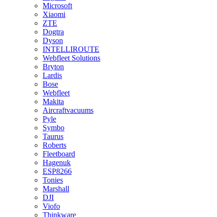
Microsoft
Xiaomi
ZTE
Dogtra
Dyson
INTELLIROUTE
Webfleet Solutions
Bryton
Lardis
Bose
Webfleet
Makita
Aircraftvacuums
Pyle
Symbo
Taurus
Roberts
Fleetboard
Hagenuk
ESP8266
Tonies
Marshall
DJI
Viofo
Thinkware