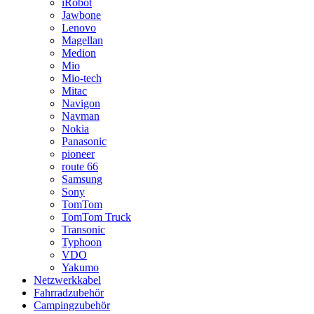
iRobot
Jawbone
Lenovo
Magellan
Medion
Mio
Mio-tech
Mitac
Navigon
Navman
Nokia
Panasonic
pioneer
route 66
Samsung
Sony
TomTom
TomTom Truck
Transonic
Typhoon
VDO
Yakumo
Netzwerkkabel
Fahrradzubehör
Campingzubehör