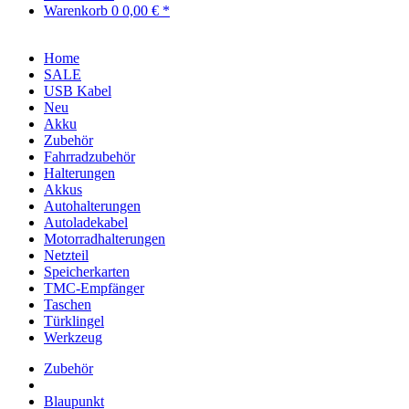
Warenkorb
0
0,00 € *
Home
SALE
USB Kabel
Neu
Akku
Zubehör
Fahrradzubehör
Halterungen
Akkus
Autohalterungen
Autoladekabel
Motorradhalterungen
Netzteil
Speicherkarten
TMC-Empfänger
Taschen
Türklingel
Werkzeug
Zubehör
Blaupunkt