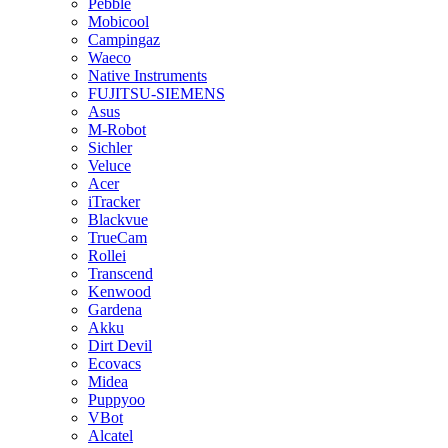
Pebble
Mobicool
Campingaz
Waeco
Native Instruments
FUJITSU-SIEMENS
Asus
M-Robot
Sichler
Veluce
Acer
iTracker
Blackvue
TrueCam
Rollei
Transcend
Kenwood
Gardena
Akku
Dirt Devil
Ecovacs
Midea
Puppyoo
VBot
Alcatel