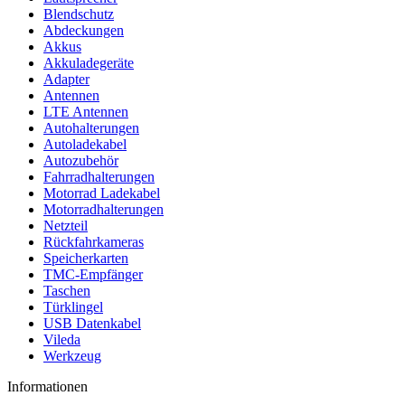
Blendschutz
Abdeckungen
Akkus
Akkuladegeräte
Adapter
Antennen
LTE Antennen
Autohalterungen
Autoladekabel
Autozubehör
Fahrradhalterungen
Motorrad Ladekabel
Motorradhalterungen
Netzteil
Rückfahrkameras
Speicherkarten
TMC-Empfänger
Taschen
Türklingel
USB Datenkabel
Vileda
Werkzeug
Informationen