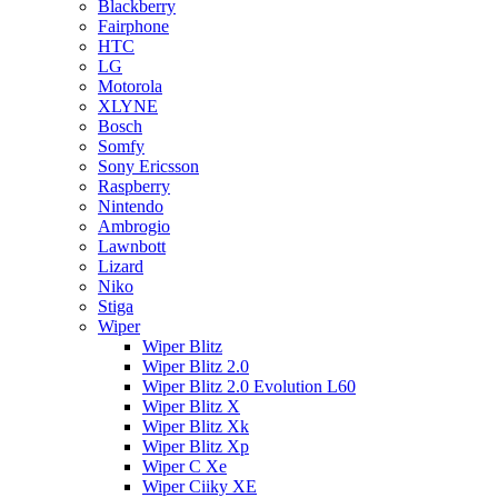
Blackberry
Fairphone
HTC
LG
Motorola
XLYNE
Bosch
Somfy
Sony Ericsson
Raspberry
Nintendo
Ambrogio
Lawnbott
Lizard
Niko
Stiga
Wiper
Wiper Blitz
Wiper Blitz 2.0
Wiper Blitz 2.0 Evolution L60
Wiper Blitz X
Wiper Blitz Xk
Wiper Blitz Xp
Wiper C Xe
Wiper Ciiky XE