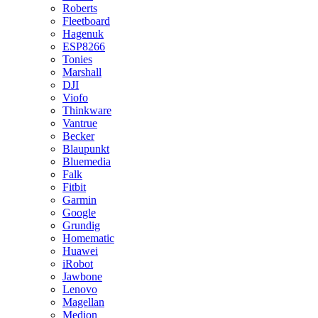
Roberts
Fleetboard
Hagenuk
ESP8266
Tonies
Marshall
DJI
Viofo
Thinkware
Vantrue
Becker
Blaupunkt
Bluemedia
Falk
Fitbit
Garmin
Google
Grundig
Homematic
Huawei
iRobot
Jawbone
Lenovo
Magellan
Medion