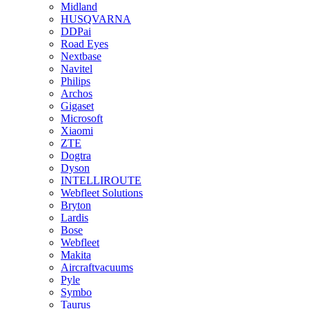
Midland
HUSQVARNA
DDPai
Road Eyes
Nextbase
Navitel
Philips
Archos
Gigaset
Microsoft
Xiaomi
ZTE
Dogtra
Dyson
INTELLIROUTE
Webfleet Solutions
Bryton
Lardis
Bose
Webfleet
Makita
Aircraftvacuums
Pyle
Symbo
Taurus