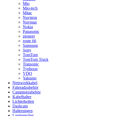
Mio
Mio-tech
Mitac
Navigon
Navman
Nokia
Panasonic
pioneer
route 66
Samsung
Sony
TomTom
TomTom Truck
Transonic
Typhoon
VDO
Yakumo
Netzwerkkabel
Fahrradzubehör
Campingzubehör
Kabelhalter
Lichterketten
Dashcam
Halterungen
Lautsprecher