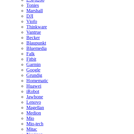
Tonies
Marshall
DJI
Viofo
Thinkware
Vantrue
Becker
Blaupunkt
Bluemedia
Falk
Fitbit
Garmin
Google
Grundig
Homematic
Huawei
iRobot
Jawbone
Lenovo
Magellan
Medion
Mio
Mio-tech
Mitac