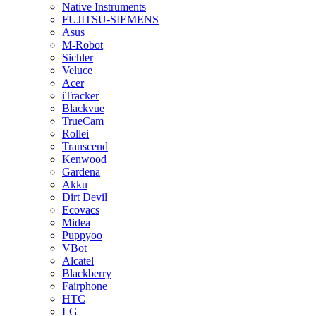
Native Instruments
FUJITSU-SIEMENS
Asus
M-Robot
Sichler
Veluce
Acer
iTracker
Blackvue
TrueCam
Rollei
Transcend
Kenwood
Gardena
Akku
Dirt Devil
Ecovacs
Midea
Puppyoo
VBot
Alcatel
Blackberry
Fairphone
HTC
LG