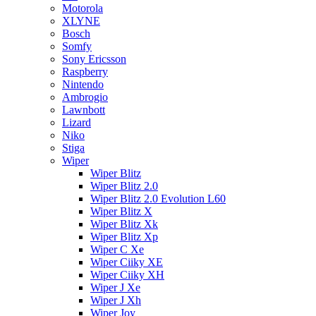
Motorola
XLYNE
Bosch
Somfy
Sony Ericsson
Raspberry
Nintendo
Ambrogio
Lawnbott
Lizard
Niko
Stiga
Wiper
Wiper Blitz
Wiper Blitz 2.0
Wiper Blitz 2.0 Evolution L60
Wiper Blitz X
Wiper Blitz Xk
Wiper Blitz Xp
Wiper C Xe
Wiper Ciiky XE
Wiper Ciiky XH
Wiper J Xe
Wiper J Xh
Wiper Joy