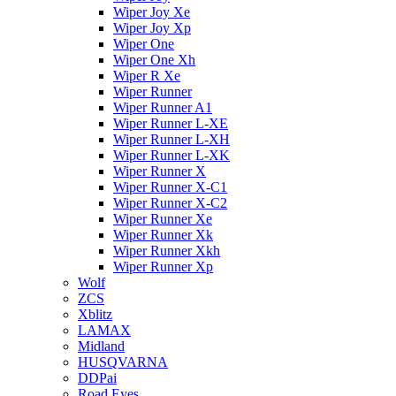
Wiper Joy Xe
Wiper Joy Xp
Wiper One
Wiper One Xh
Wiper R Xe
Wiper Runner
Wiper Runner A1
Wiper Runner L-XE
Wiper Runner L-XH
Wiper Runner L-XK
Wiper Runner X
Wiper Runner X-C1
Wiper Runner X-C2
Wiper Runner Xe
Wiper Runner Xk
Wiper Runner Xkh
Wiper Runner Xp
Wolf
ZCS
Xblitz
LAMAX
Midland
HUSQVARNA
DDPai
Road Eyes