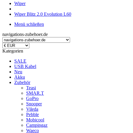
Wiper
Wiper Blitz 2.0 Evolution L60
Menü schließen
navigations-zubehoer.de
Kategorien
SALE
USB Kabel
Neu
Akku
Zubehör
Teasi
SMAR.T
GoPro
Snooper
Vileda
Pebble
Mobicool
Campingaz
Waeco