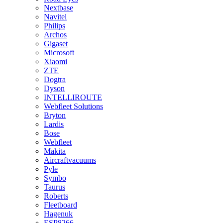
Nextbase
Navitel
Philips
Archos
Gigaset
Microsoft
Xiaomi
ZTE
Dogtra
Dyson
INTELLIROUTE
Webfleet Solutions
Bryton
Lardis
Bose
Webfleet
Makita
Aircraftvacuums
Pyle
Symbo
Taurus
Roberts
Fleetboard
Hagenuk
ESP8266