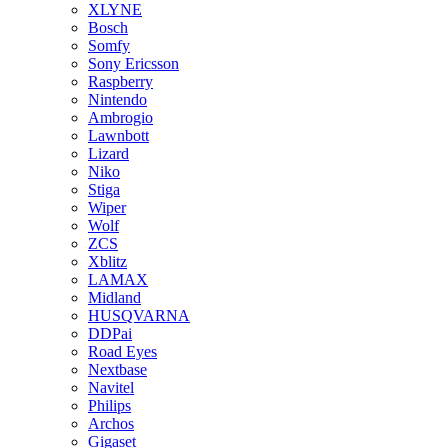
XLYNE
Bosch
Somfy
Sony Ericsson
Raspberry
Nintendo
Ambrogio
Lawnbott
Lizard
Niko
Stiga
Wiper
Wolf
ZCS
Xblitz
LAMAX
Midland
HUSQVARNA
DDPai
Road Eyes
Nextbase
Navitel
Philips
Archos
Gigaset