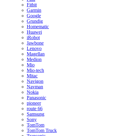
Fitbit
Garmin
Google
Grundig
Homematic
Huawei
iRobot
Jawbone
Lenovo
Magellan
Medion
Mio
Mio-tech
Mitac
Navigon
Navman
Nokia
Panasonic
pioneer
route 66
Samsung
Sony
TomTom
TomTom Truck
Transonic