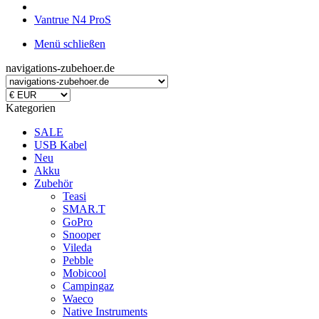
Vantrue N4 ProS
Menü schließen
navigations-zubehoer.de
Kategorien
SALE
USB Kabel
Neu
Akku
Zubehör
Teasi
SMAR.T
GoPro
Snooper
Vileda
Pebble
Mobicool
Campingaz
Waeco
Native Instruments