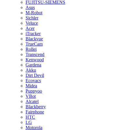
FUJITSU-SIEMENS
Asus
M-Robot
Sichler
Veluce
Acer
iTracker
Blackvue
TrueCam
Rollei
Transcend
Kenwood
Gardena
Akku
Dirt Devil
Ecovacs
Midea
Puppyoo
VBot
Alcatel
Blackberry
Fairphone
HTC
LG
Motorola