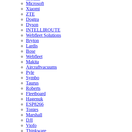
Microsoft
Xiaomi
ZTE
Dogtra
Dyson
INTELLIROUTE
Webfleet Solutions
Bryton
Lardis
Bose
Webfleet
Makita
Aircraftvacuums
Pyle
Symbo
Taurus
Roberts
Fleetboard
Hagenuk
ESP8266
Tonies
Marshall
DJI
Viofo
Thinkware