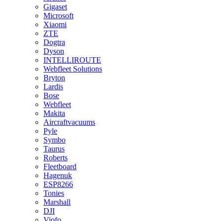
Gigaset
Microsoft
Xiaomi
ZTE
Dogtra
Dyson
INTELLIROUTE
Webfleet Solutions
Bryton
Lardis
Bose
Webfleet
Makita
Aircraftvacuums
Pyle
Symbo
Taurus
Roberts
Fleetboard
Hagenuk
ESP8266
Tonies
Marshall
DJI
Viofo