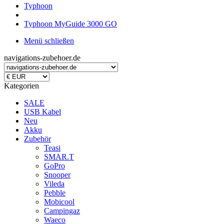
Typhoon
Typhoon MyGuide 3000 GO
Menü schließen
navigations-zubehoer.de
Kategorien
SALE
USB Kabel
Neu
Akku
Zubehör
Teasi
SMAR.T
GoPro
Snooper
Vileda
Pebble
Mobicool
Campingaz
Waeco