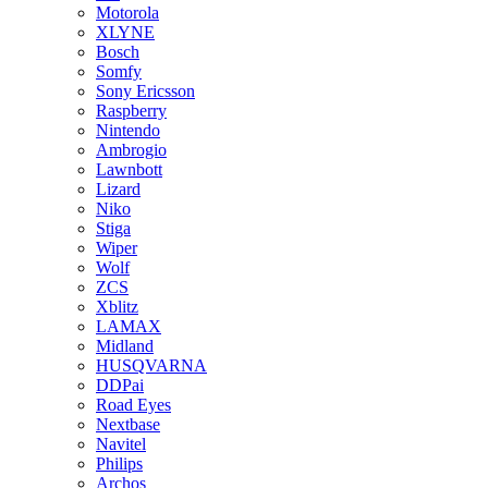
Motorola
XLYNE
Bosch
Somfy
Sony Ericsson
Raspberry
Nintendo
Ambrogio
Lawnbott
Lizard
Niko
Stiga
Wiper
Wolf
ZCS
Xblitz
LAMAX
Midland
HUSQVARNA
DDPai
Road Eyes
Nextbase
Navitel
Philips
Archos