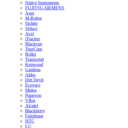
Native Instruments
FUJITSU-SIEMENS
Asus
M-Robot
Sichler
Veluce
Acer
iTracker
Blackvue
TrueCam
Rollei
Transcend
Kenwood
Gardena
Akku
Dirt Devil
Ecovacs
Midea
Puppyoo
VBot
Alcatel
Blackberry
Fairphone
HTC
LG