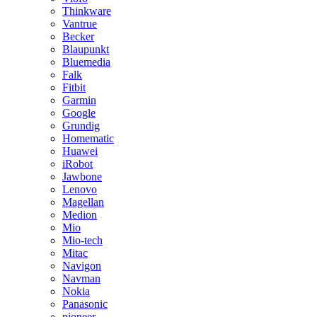
Thinkware
Vantrue
Becker
Blaupunkt
Bluemedia
Falk
Fitbit
Garmin
Google
Grundig
Homematic
Huawei
iRobot
Jawbone
Lenovo
Magellan
Medion
Mio
Mio-tech
Mitac
Navigon
Navman
Nokia
Panasonic
pioneer