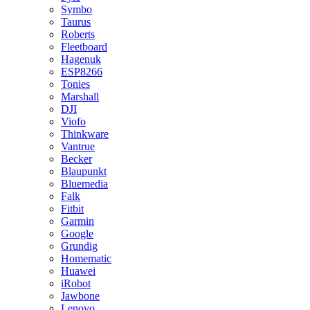
Symbo
Taurus
Roberts
Fleetboard
Hagenuk
ESP8266
Tonies
Marshall
DJI
Viofo
Thinkware
Vantrue
Becker
Blaupunkt
Bluemedia
Falk
Fitbit
Garmin
Google
Grundig
Homematic
Huawei
iRobot
Jawbone
Lenovo