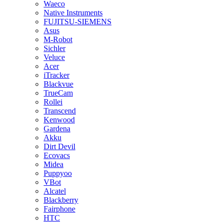
Waeco
Native Instruments
FUJITSU-SIEMENS
Asus
M-Robot
Sichler
Veluce
Acer
iTracker
Blackvue
TrueCam
Rollei
Transcend
Kenwood
Gardena
Akku
Dirt Devil
Ecovacs
Midea
Puppyoo
VBot
Alcatel
Blackberry
Fairphone
HTC