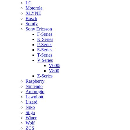
LG
Motorola
XLYNE
Bosch
Somfy
Sony Ericsson
F-Series
K-Series
P-Series
S-Series
T-Series
V-Series
V600i
V800
Z-Series
Raspberry
Nintendo
Ambrogio
Lawnbott
Lizard
Niko
Stiga
Wiper
Wolf
ZCS