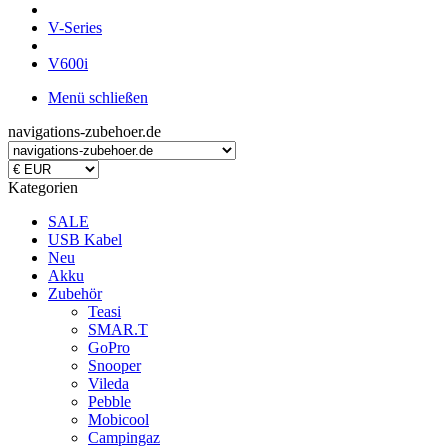
V-Series
V600i
Menü schließen
navigations-zubehoer.de
Kategorien
SALE
USB Kabel
Neu
Akku
Zubehör
Teasi
SMAR.T
GoPro
Snooper
Vileda
Pebble
Mobicool
Campingaz