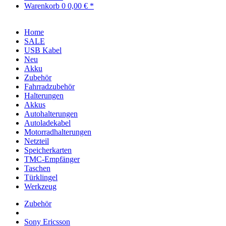
Warenkorb
0
0,00 € *
Home
SALE
USB Kabel
Neu
Akku
Zubehör
Fahrradzubehör
Halterungen
Akkus
Autohalterungen
Autoladekabel
Motorradhalterungen
Netzteil
Speicherkarten
TMC-Empfänger
Taschen
Türklingel
Werkzeug
Zubehör
Sony Ericsson