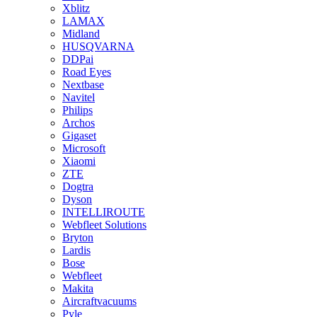
Xblitz
LAMAX
Midland
HUSQVARNA
DDPai
Road Eyes
Nextbase
Navitel
Philips
Archos
Gigaset
Microsoft
Xiaomi
ZTE
Dogtra
Dyson
INTELLIROUTE
Webfleet Solutions
Bryton
Lardis
Bose
Webfleet
Makita
Aircraftvacuums
Pyle