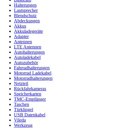
Halterungen
Lautsprecher
Blendschutz
Abdeckungen
Akkus
Akkuladegeräte
Adapter
Antennen
LTE Antennen
Autohalterungen
Autoladekabel
Autozubehör
Fahrradhalterungen
Motorrad Ladekabel
Motorradhalterungen
Netzteil
Rückfahrkameras
Speicherkarten
TMC-Empfänger
Taschen
Türklingel
USB Datenkabel
Vileda
Werkzeug