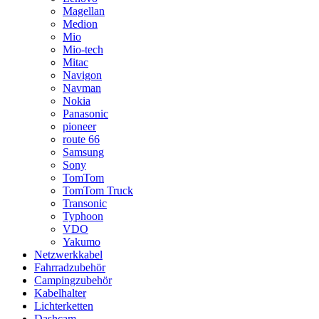
Magellan
Medion
Mio
Mio-tech
Mitac
Navigon
Navman
Nokia
Panasonic
pioneer
route 66
Samsung
Sony
TomTom
TomTom Truck
Transonic
Typhoon
VDO
Yakumo
Netzwerkkabel
Fahrradzubehör
Campingzubehör
Kabelhalter
Lichterketten
Dashcam