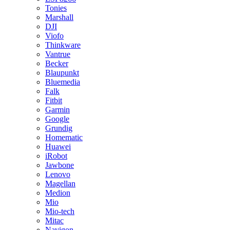
Tonies
Marshall
DJI
Viofo
Thinkware
Vantrue
Becker
Blaupunkt
Bluemedia
Falk
Fitbit
Garmin
Google
Grundig
Homematic
Huawei
iRobot
Jawbone
Lenovo
Magellan
Medion
Mio
Mio-tech
Mitac
Navigon