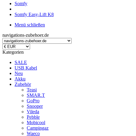
Somfy
Somfy Easy-Lift K8
Menü schließen
navigations-zubehoer.de
Kategorien
SALE
USB Kabel
Neu
Akku
Zubehör
Teasi
SMAR.T
GoPro
Snooper
Vileda
Pebble
Mobicool
Campingaz
Waeco