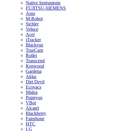
Native Instruments
FUJITSU-SIEMENS
Asus
M-Robot
Sichler
Veluce
Acer
iTracker
Blackvue
TrueCam
Rollei
Transcend
Kenwood
Gardena
Akku
Dirt Devil
Ecovacs
Midea
Puppyoo
VBot
Alcatel
Blackberry
Fairphone
HTC
LG