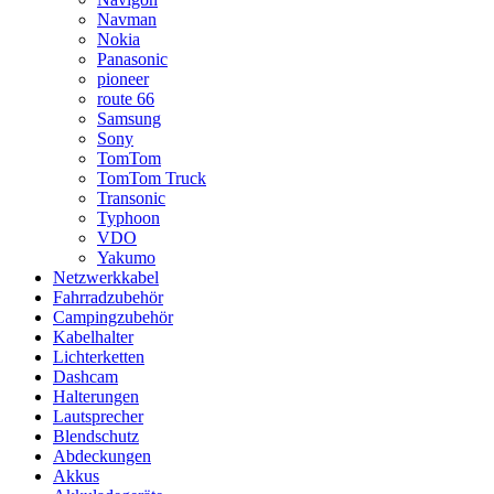
Navman
Nokia
Panasonic
pioneer
route 66
Samsung
Sony
TomTom
TomTom Truck
Transonic
Typhoon
VDO
Yakumo
Netzwerkkabel
Fahrradzubehör
Campingzubehör
Kabelhalter
Lichterketten
Dashcam
Halterungen
Lautsprecher
Blendschutz
Abdeckungen
Akkus