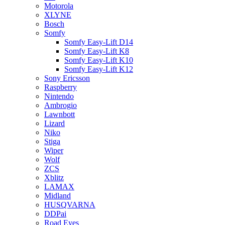
Motorola
XLYNE
Bosch
Somfy
Somfy Easy-Lift D14
Somfy Easy-Lift K8
Somfy Easy-Lift K10
Somfy Easy-Lift K12
Sony Ericsson
Raspberry
Nintendo
Ambrogio
Lawnbott
Lizard
Niko
Stiga
Wiper
Wolf
ZCS
Xblitz
LAMAX
Midland
HUSQVARNA
DDPai
Road Eyes