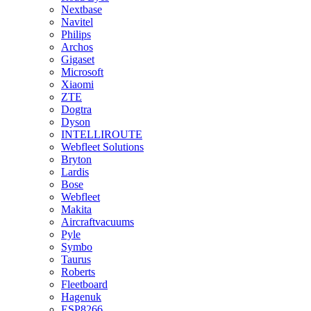
Nextbase
Navitel
Philips
Archos
Gigaset
Microsoft
Xiaomi
ZTE
Dogtra
Dyson
INTELLIROUTE
Webfleet Solutions
Bryton
Lardis
Bose
Webfleet
Makita
Aircraftvacuums
Pyle
Symbo
Taurus
Roberts
Fleetboard
Hagenuk
ESP8266