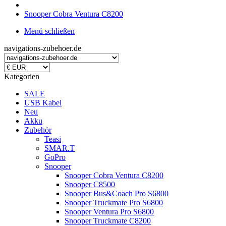
Snooper Cobra Ventura C8200
Menü schließen
navigations-zubehoer.de
Kategorien
SALE
USB Kabel
Neu
Akku
Zubehör
Teasi
SMAR.T
GoPro
Snooper
Snooper Cobra Ventura C8200
Snooper C8500
Snooper Bus&Coach Pro S6800
Snooper Truckmate Pro S6800
Snooper Ventura Pro S6800
Snooper Truckmate C8200