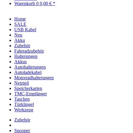
Warenkorb
0
0,00 € *
Home
SALE
USB Kabel
Neu
Akku
Zubehör
Fahrradzubehör
Halterungen
Akkus
Autohalterungen
Autoladekabel
Motorradhalterungen
Netzteil
Speicherkarten
TMC-Empfänger
Taschen
Türklingel
Werkzeug
Zubehör
Snooper