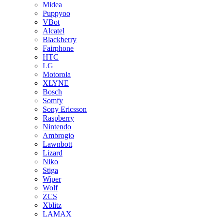
Midea
Puppyoo
VBot
Alcatel
Blackberry
Fairphone
HTC
LG
Motorola
XLYNE
Bosch
Somfy
Sony Ericsson
Raspberry
Nintendo
Ambrogio
Lawnbott
Lizard
Niko
Stiga
Wiper
Wolf
ZCS
Xblitz
LAMAX