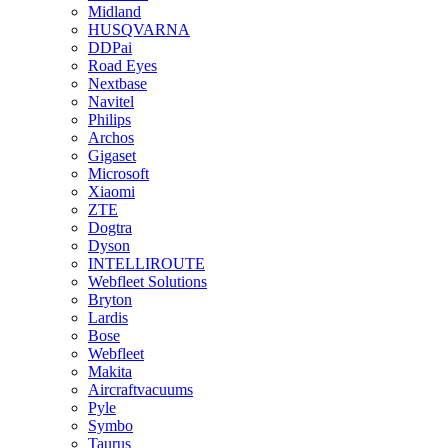
Midland
HUSQVARNA
DDPai
Road Eyes
Nextbase
Navitel
Philips
Archos
Gigaset
Microsoft
Xiaomi
ZTE
Dogtra
Dyson
INTELLIROUTE
Webfleet Solutions
Bryton
Lardis
Bose
Webfleet
Makita
Aircraftvacuums
Pyle
Symbo
Taurus