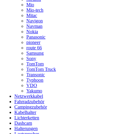
Mio
Mio-tech
Mitac
Navigon
Navman
Nokia
Panasonic
pioneer
route 66
Samsung
Sony
TomTom
TomTom Truck
Transonic
Typhoon
VDO
Yakumo
Netzwerkkabel
Fahrradzubehör
Campingzubehör
Kabelhalter
Lichterketten
Dashcam
Halterungen
Lautsprecher