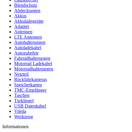
Blendschutz
Abdeckungen
Akkus
Akkuladegeräte
Adapter
Antennen
LTE Antennen
Autohalterungen
Autoladekabel
Autozubehör
Fahrradhalterungen
Motorrad Ladekabel
Motorradhalterungen
Netzteil
Rückfahrkameras
Speicherkarten
TMC-Empfänger
Taschen
Türklingel
USB Datenkabel
Vileda
Werkzeug
Informationen