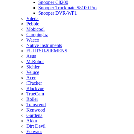
Snooper C8200
Snooper Truckmate S8100 Pro
Snooper DVR-WF1
Vileda
Pebble
Mobicool
Campingaz
Waeco
Native Instruments
FUJITSU-SIEMENS
Asus
M-Robot
Sichler
Veluce
Acer
iTracker
Blackvue
TrueCam
Rollei
Transcend
Kenwood
Gardena
Akku
Dirt Devil
Ecovacs