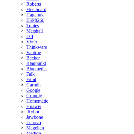
Roberts
Fleetboard
Hagenuk
ESP8266
Tonies
Marshall
DJI
Viofo
Thinkware
Vantrue
Becker
Blaupunkt
Bluemedia
Falk
Fitbit
Garmin
Google
Grundig
Homematic
Huawei
iRobot
Jawbone
Lenovo
Magellan
Medion