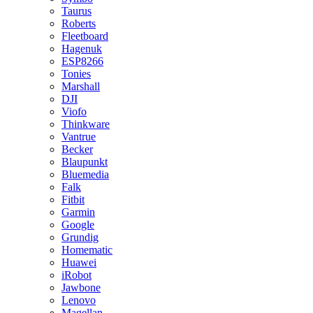
Taurus
Roberts
Fleetboard
Hagenuk
ESP8266
Tonies
Marshall
DJI
Viofo
Thinkware
Vantrue
Becker
Blaupunkt
Bluemedia
Falk
Fitbit
Garmin
Google
Grundig
Homematic
Huawei
iRobot
Jawbone
Lenovo
Magellan