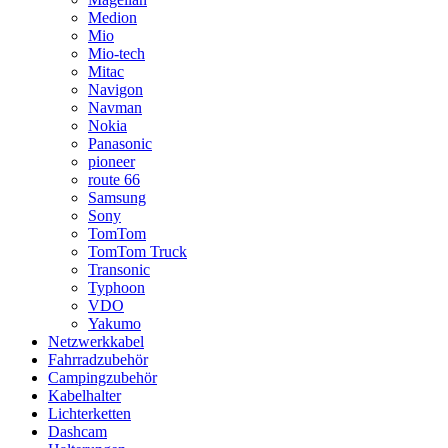
Medion
Mio
Mio-tech
Mitac
Navigon
Navman
Nokia
Panasonic
pioneer
route 66
Samsung
Sony
TomTom
TomTom Truck
Transonic
Typhoon
VDO
Yakumo
Netzwerkkabel
Fahrradzubehör
Campingzubehör
Kabelhalter
Lichterketten
Dashcam