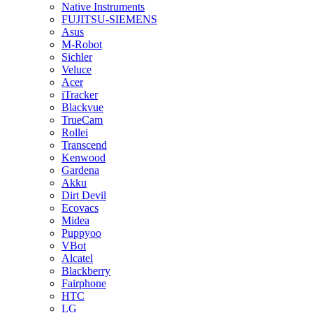
Native Instruments
FUJITSU-SIEMENS
Asus
M-Robot
Sichler
Veluce
Acer
iTracker
Blackvue
TrueCam
Rollei
Transcend
Kenwood
Gardena
Akku
Dirt Devil
Ecovacs
Midea
Puppyoo
VBot
Alcatel
Blackberry
Fairphone
HTC
LG