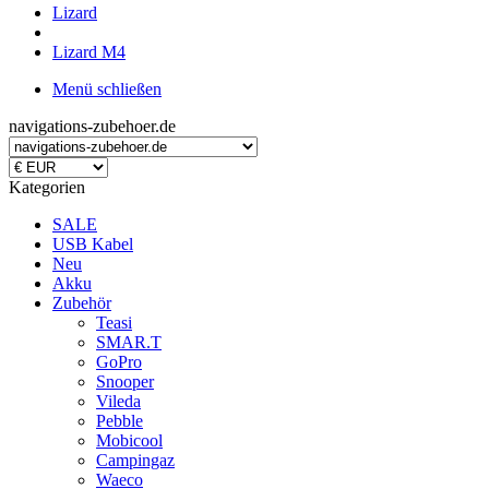
Lizard
Lizard M4
Menü schließen
navigations-zubehoer.de
Kategorien
SALE
USB Kabel
Neu
Akku
Zubehör
Teasi
SMAR.T
GoPro
Snooper
Vileda
Pebble
Mobicool
Campingaz
Waeco