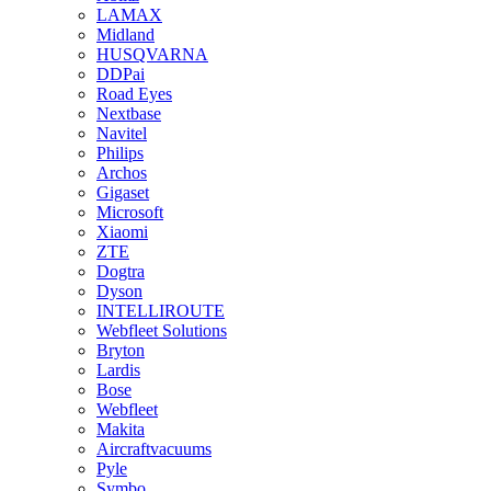
LAMAX
Midland
HUSQVARNA
DDPai
Road Eyes
Nextbase
Navitel
Philips
Archos
Gigaset
Microsoft
Xiaomi
ZTE
Dogtra
Dyson
INTELLIROUTE
Webfleet Solutions
Bryton
Lardis
Bose
Webfleet
Makita
Aircraftvacuums
Pyle
Symbo