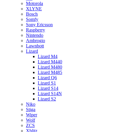
Motorola
XLYNE
Bosch
Somfy
Sony Ericsson
Raspberry
Nintendo
Ambrogio
Lawnbott
Lizard
Lizard M4
Lizard M440
Lizard M480
Lizard M485
Lizard Q6
Lizard S1
Lizard S14
Lizard S14N
Lizard S2
Niko
Stiga
Wiper
Wolf
ZCS
Xblitz