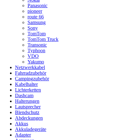
Panasonic
pioneer
route 66
Samsung
Sony
TomTom
TomTom Truck
Transonic
Typhoon
VDO
Yakumo
Netzwerkkabel
Fahrradzubehör
Campingzubehör
Kabelhalter
Lichterketten
Dashcam
Halterungen
Lautsprecher
Blendschutz
Abdeckungen
Akkus
Akkuladegeräte
Adapter