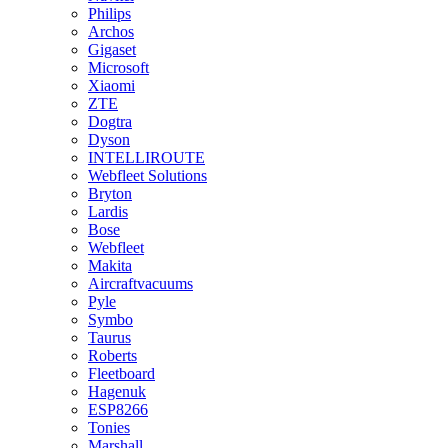
Philips
Archos
Gigaset
Microsoft
Xiaomi
ZTE
Dogtra
Dyson
INTELLIROUTE
Webfleet Solutions
Bryton
Lardis
Bose
Webfleet
Makita
Aircraftvacuums
Pyle
Symbo
Taurus
Roberts
Fleetboard
Hagenuk
ESP8266
Tonies
Marshall