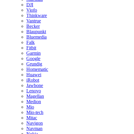
DJI
Viofo
Thinkware
Vantrue
Becker
Blaupunkt
Bluemedia
Falk
Fitbit
Garmin
Google
Grundig
Homematic
Huawei
iRobot
Jawbone
Lenovo
Magellan
Medion
Mio
Mio-tech
Mitac
Navigon
Navman
Nokia