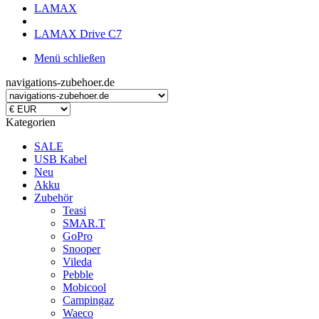
LAMAX
LAMAX Drive C7
Menü schließen
navigations-zubehoer.de
Kategorien
SALE
USB Kabel
Neu
Akku
Zubehör
Teasi
SMAR.T
GoPro
Snooper
Vileda
Pebble
Mobicool
Campingaz
Waeco