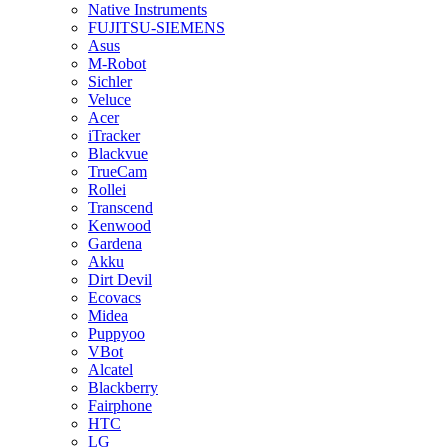
Native Instruments
FUJITSU-SIEMENS
Asus
M-Robot
Sichler
Veluce
Acer
iTracker
Blackvue
TrueCam
Rollei
Transcend
Kenwood
Gardena
Akku
Dirt Devil
Ecovacs
Midea
Puppyoo
VBot
Alcatel
Blackberry
Fairphone
HTC
LG