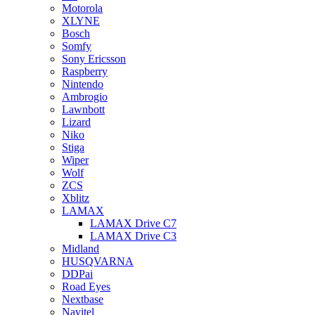
Motorola
XLYNE
Bosch
Somfy
Sony Ericsson
Raspberry
Nintendo
Ambrogio
Lawnbott
Lizard
Niko
Stiga
Wiper
Wolf
ZCS
Xblitz
LAMAX
LAMAX Drive C7
LAMAX Drive C3
Midland
HUSQVARNA
DDPai
Road Eyes
Nextbase
Navitel