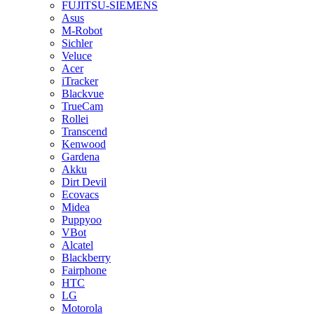
FUJITSU-SIEMENS
Asus
M-Robot
Sichler
Veluce
Acer
iTracker
Blackvue
TrueCam
Rollei
Transcend
Kenwood
Gardena
Akku
Dirt Devil
Ecovacs
Midea
Puppyoo
VBot
Alcatel
Blackberry
Fairphone
HTC
LG
Motorola