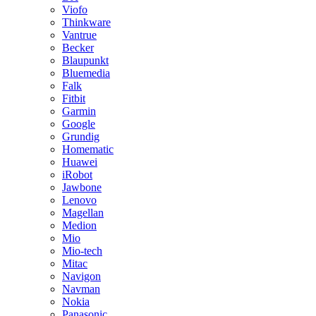
Viofo
Thinkware
Vantrue
Becker
Blaupunkt
Bluemedia
Falk
Fitbit
Garmin
Google
Grundig
Homematic
Huawei
iRobot
Jawbone
Lenovo
Magellan
Medion
Mio
Mio-tech
Mitac
Navigon
Navman
Nokia
Panasonic