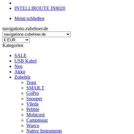
INTELLIROUTE IN8020
Menü schließen
navigations-zubehoer.de
Kategorien
SALE
USB Kabel
Neu
Akku
Zubehör
Teasi
SMAR.T
GoPro
Snooper
Vileda
Pebble
Mobicool
Campingaz
Waeco
Native Instruments