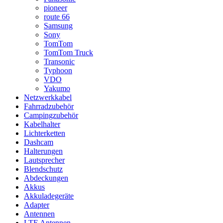
pioneer
route 66
Samsung
Sony
TomTom
TomTom Truck
Transonic
Typhoon
VDO
Yakumo
Netzwerkkabel
Fahrradzubehör
Campingzubehör
Kabelhalter
Lichterketten
Dashcam
Halterungen
Lautsprecher
Blendschutz
Abdeckungen
Akkus
Akkuladegeräte
Adapter
Antennen
LTE Antennen