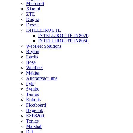
Microsoft
Xiaomi
ZTE
Dogtra
Dyson
INTELLIROUTE
INTELLIROUTE IN8020
INTELLIROUTE IN8050
Webfleet Solutions
Bryton
Lardis
Bose
Webfleet
Makita
Aircraftvacuums
Pyle
Symbo
Taurus
Roberts
Fleetboard
Hagenuk
ESP8266
Tonies
Marshall
DJI