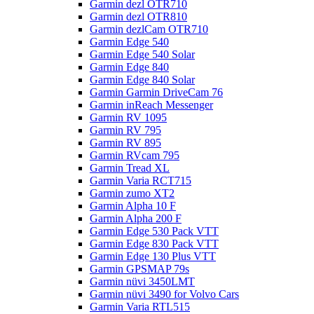
Garmin dezl OTR710
Garmin dezl OTR810
Garmin dezlCam OTR710
Garmin Edge 540
Garmin Edge 540 Solar
Garmin Edge 840
Garmin Edge 840 Solar
Garmin Garmin DriveCam 76
Garmin inReach Messenger
Garmin RV 1095
Garmin RV 795
Garmin RV 895
Garmin RVcam 795
Garmin Tread XL
Garmin Varia RCT715
Garmin zumo XT2
Garmin Alpha 10 F
Garmin Alpha 200 F
Garmin Edge 530 Pack VTT
Garmin Edge 830 Pack VTT
Garmin Edge 130 Plus VTT
Garmin GPSMAP 79s
Garmin nüvi 3450LMT
Garmin nüvi 3490 for Volvo Cars
Garmin Varia RTL515