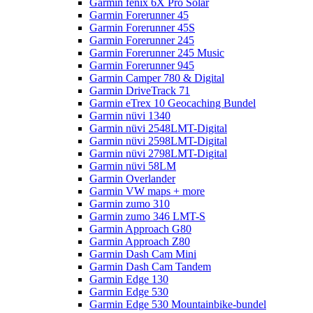
Garmin fenix 6X Pro Solar
Garmin Forerunner 45
Garmin Forerunner 45S
Garmin Forerunner 245
Garmin Forerunner 245 Music
Garmin Forerunner 945
Garmin Camper 780 & Digital
Garmin DriveTrack 71
Garmin eTrex 10 Geocaching Bundel
Garmin nüvi 1340
Garmin nüvi 2548LMT-Digital
Garmin nüvi 2598LMT-Digital
Garmin nüvi 2798LMT-Digital
Garmin nüvi 58LM
Garmin Overlander
Garmin VW maps + more
Garmin zumo 310
Garmin zumo 346 LMT-S
Garmin Approach G80
Garmin Approach Z80
Garmin Dash Cam Mini
Garmin Dash Cam Tandem
Garmin Edge 130
Garmin Edge 530
Garmin Edge 530 Mountainbike-bundel