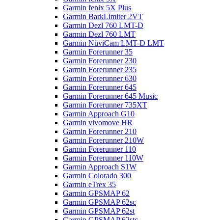
Garmin fenix 5X Plus
Garmin BarkLimiter 2VT
Garmin Dezl 760 LMT-D
Garmin Dezl 760 LMT
Garmin NüviCam LMT-D LMT
Garmin Forerunner 35
Garmin Forerunner 230
Garmin Forerunner 235
Garmin Forerunner 630
Garmin Forerunner 645
Garmin Forerunner 645 Music
Garmin Forerunner 735XT
Garmin Approach G10
Garmin vivomove HR
Garmin Forerunner 210
Garmin Forerunner 210W
Garmin Forerunner 110
Garmin Forerunner 110W
Garmin Approach S1W
Garmin Colorado 300
Garmin eTrex 35
Garmin GPSMAP 62
Garmin GPSMAP 62sc
Garmin GPSMAP 62st
Garmin GPSMAP 62stc