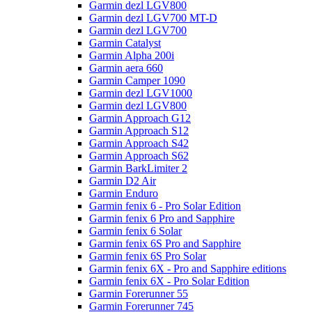
Garmin dezl LGV800
Garmin dezl LGV700 MT-D
Garmin dezl LGV700
Garmin Catalyst
Garmin Alpha 200i
Garmin aera 660
Garmin Camper 1090
Garmin dezl LGV1000
Garmin dezl LGV800
Garmin Approach G12
Garmin Approach S12
Garmin Approach S42
Garmin Approach S62
Garmin BarkLimiter 2
Garmin D2 Air
Garmin Enduro
Garmin fenix 6 - Pro Solar Edition
Garmin fenix 6 Pro and Sapphire
Garmin fenix 6 Solar
Garmin fenix 6S Pro and Sapphire
Garmin fenix 6S Pro Solar
Garmin fenix 6X - Pro and Sapphire editions
Garmin fenix 6X - Pro Solar Edition
Garmin Forerunner 55
Garmin Forerunner 745