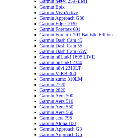
Garmin n�vi 2597LMT
Garmin Epix
Garmin VivoActive
Garmin Approach G30
Garmin Edge 1030
Garmin Foretrex 601
Garmin Foretrex 701 Ballistic Edition
Garmin Dash Cam 45
Garmin Dash Cam 55
Garmin Dash Cam 65W
Garmin nüLink! 1695 LIVE
Garmin nüLink! 2340
Garmin nüvi 2310LT
Garmin VIRB 360
Garmin zumo 310LM
Garmin 2720
Garmin 2820
Garmin Aera 500
Garmin Aera 510
Garmin Aera 550
Garmin Aera 560
Garmin aera 795
Garmin Alpha 100
Garmin Approach G3
Garmin Approach G5