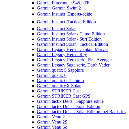
Garmin Forerunner 945 LTE
Garmin Garmin Swim 2
Garmin Instinct  Esports-editie
Garmin Instinct  Tactical Edition
Garmin Instinct Solar
Garmin Instinct Solar - Camo Edition
Garmin Instinct Solar - Surf Edition
Garmin Instinct Solar - Tactical Edition
Garmin Legacy Hero - Captain Marvel
Garmin Legacy Hero - Rey
Garmin Legacy Hero serie, First Avenger
Garmin Legacy Saga serie, Darth Vader
Garmin quatix 5 Sapphire
Garmin quatix 6
Garmin quatix 6 Titanium
Garmin quatix 6X Solar
Garmin STRIKER Cast
Garmin STRIKER Cast GPS
Garmin tactix Delta - Sapphire-editie
Garmin tactix Delta - Solar Edition
Garmin tactix Delta - Solar Edition met Ballistics
Garmin Venu 2
Garmin Venu 2S
Garmin Venu Sq