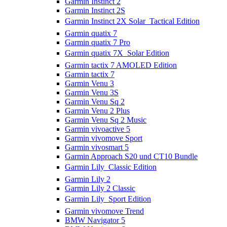
Garmin Instinct 2
Garmin Instinct 2S
Garmin Instinct 2X Solar  Tactical Edition
Garmin quatix 7
Garmin quatix 7 Pro
Garmin quatix 7X  Solar Edition
Garmin tactix 7 AMOLED Edition
Garmin tactix 7
Garmin Venu 3
Garmin Venu 3S
Garmin Venu Sq 2
Garmin Venu 2 Plus
Garmin Venu Sq 2 Music
Garmin vivoactive 5
Garmin vivomove Sport
Garmin vivosmart 5
Garmin Approach S20 und CT10 Bundle
Garmin Lily  Classic Edition
Garmin Lily 2
Garmin Lily 2 Classic
Garmin Lily  Sport Edition
Garmin vivomove Trend
BMW Navigator 5