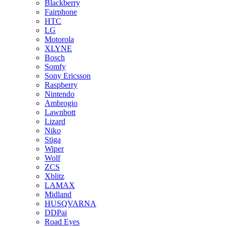
Blackberry
Fairphone
HTC
LG
Motorola
XLYNE
Bosch
Somfy
Sony Ericsson
Raspberry
Nintendo
Ambrogio
Lawnbott
Lizard
Niko
Stiga
Wiper
Wolf
ZCS
Xblitz
LAMAX
Midland
HUSQVARNA
DDPai
Road Eyes