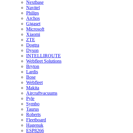
Nextbase
Navitel
Philips
Archos
Gigaset
Microsoft
Xiaomi
ZTE
Dogtra
Dyson
INTELLIROUTE
Webfleet Solutions
Bryton
Lardis
Bose
Webfleet
Makita
Aircraftvacuums
Pyle
Symbo
Taurus
Roberts
Fleetboard
Hagenuk
ESP8266