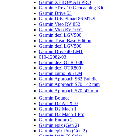
Garmin XERO® A1i PRO
Garmin eTrex 10 Geocaching Kit
Garmin Drive 53
Garmin DriveSmart 86 MT-S
Garmin Vieo RV 852
Garmin Vieo RV 1052
Garmin dezl LGV500
Garmin Tread Base Edition
Garmin dezl LGV500
Garmin Drive 40 LMT
010-12982-03
Garmin dezl OTR1000
Garmin dezl OTR800
Garmin zumo 595 LM
Garmin Approach S62 Bundle
Garmin Approach S70 - 42 mm
Garmin Approach S70  47 mm
Garmin Bounce
Garmin D2 Air X10
Garmin D2 Mach 1
Garmin D2 Mach 1 Pro
Garmin Enduro 2
Garmin epix (Gen 2)
Garmin epix Pro (Gen 2)