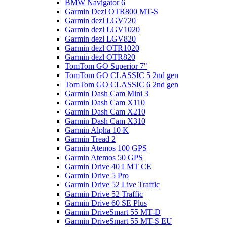
BMW Navigator 6
Garmin Dezl OTR800 MT-S
Garmin dezl LGV720
Garmin dezl LGV1020
Garmin dezl LGV820
Garmin dezl OTR1020
Garmin dezl OTR820
TomTom GO Superior 7"
TomTom GO CLASSIC 5 2nd gen
TomTom GO CLASSIC 6 2nd gen
Garmin Dash Cam Mini 3
Garmin Dash Cam X110
Garmin Dash Cam X210
Garmin Dash Cam X310
Garmin Alpha 10 K
Garmin Tread 2
Garmin Atemos 100 GPS
Garmin Atemos 50 GPS
Garmin Drive 40 LMT CE
Garmin Drive 5 Pro
Garmin Drive 52 Live Traffic
Garmin Drive 52 Traffic
Garmin Drive 60 SE Plus
Garmin DriveSmart 55 MT-D
Garmin DriveSmart 55 MT-S EU