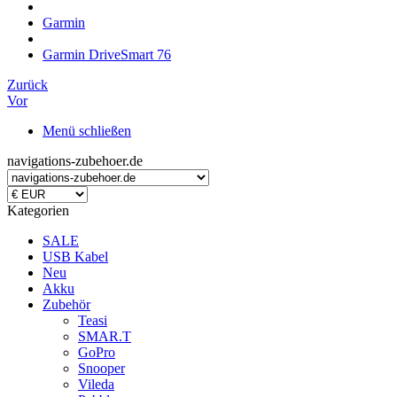
Garmin
Garmin DriveSmart 76
Zurück
Vor
Menü schließen
navigations-zubehoer.de
Kategorien
SALE
USB Kabel
Neu
Akku
Zubehör
Teasi
SMAR.T
GoPro
Snooper
Vileda