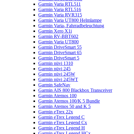
Garmin Varia RTL511
Garmin Varia RTL516
Garmin Varia RVR315
Garmin Varia UT800 Helmlampe
Garmin Varia- Fahrradbeleuchtung
Garmin Xero X1i
Garmin RV-BBT602
Garmin Varia UT800
Garmin DriveSmart 55
Garmin DriveSmart 65
Garmin DriveSmart 5
Garmin nüvi 1310
Garmin nüvi 245
Garmin nüvi 245W
Garmin nüvi 245WT
Garmin SafeNav
Garmin AIS 800 Blackbox Transceiver
Garmin Atemos 100
Garmin Atemos 100/K 5 Bundle
Garmin Atemos 50 and K 5
Garmin eTrex 22x
Garmin eTrex Legend C
Garmin eTrex Legend Cx
Garmin eTrex Legend H
Garmin eTrex Legend HCx