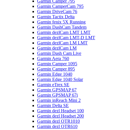
Garmin Camper 795
Garmin CamperCam 795
Garmin DriveCam 76
Garmin Tactix Delta
Garmin fenix 5X Running
Garmin DashCam Tandem
Garmin dezlCam LMT LMT
Garmin dezlCam LMT-D LMT
Garmin dezlCam LM LMT
Garmin dezlCam LM
Garmin Dash Cam Live
Garmin Aera 760
Garmin Camper 1095
Garmin Camper 895
Garmin Edge 1040
Garmin Edge 1040 Solar
Garmin eTrex SE
Garmin GPSMAP 67
Garmin GPSMAP 67i
Garmin inReach Mini 2
Garmin Delta SE
Garmin dezl Headset 100
Garmin dezl Headset 200
Garmin dezl OTR1010
Garmin dezl OTR610