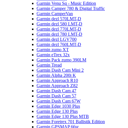
Garmin Venu Sq - Music Edition
Garmin Camper 780 & Digital Traffic
Garmin CamperVan
Garmin dezl 570LMT-D
Garmin dezl 580 LMT-D
Garmin dezl 770LMT-D
Garmin dezl 780 LMT-D
Garmin dezl LGV700
Garmin dezl 760LMT-D
Garmin zumo XT
Garmin eTrex 32x
Garmin Pack zumo 390LM
Garmin Tread
Garmin Dash Cam Mini 2
Garmin Alpha 200i K
Garmin Approach R10
Garmin Approach Z82
Garmin Dash Cam 47
Garmin Dash Cam 57
Garmin Dash Cam 67W
Garmin Edge 1030 Plus
Garmin Edge 130 Plus
Garmin Edge 130 Plus MTB
Garmin Foretrex 701 Ballistik Edition
Garmin GPSMAP 66sr