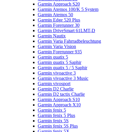
Garmin Approach S20
Garmin Atemos 100/K 5 System
Garmin Atemos 50
Garmin Edge 520 Plus
Garmin Forerunner 30
Garmin DriveSmart 61LMT-D
Garmin Nautix
Garmin Varia Fahrradbeleuchtung
Garmin Varia Vision
Garmin Forerunner 935
Garmin quatix 5
Garmin quatix 5 Saphir
Garmin quatix 5 / 5 Saphir
Garmin vivoactive 3
Garmin vivoactive 3 Music
Garmin vivosport
Garmin D2 Charlie
Garmin D2 tactix Charlie
Garmin Approach S10
Garmin Approach X10
Garmin fenix 5
Garmin fenix 5 Plus
Garmin fenix 5S
Garmin fenix 5S Plus
Garmin fenix 5X