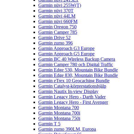
Garmin nüvi 255W(T)
Garmin nüvi 370T
Garmin nüvi 44LM
Garmin nüvi 660FM
Garmin Oregon 750
Garmin Camper 785
Garmin Drive 52
Garmin zumo 396
Garmin Approach G3 Europe
Garmin Approach G5 Europe
Garmin BC 40 Wireless Backup Camera
Garmin Camper 780 och Digital Traffic
Garmin Edge 530, Mountain Bike Bundle
Garmin Edge 830, Mountain Bike Bundle
Garmin eTrex 10 Geocaching Bundle
Garmin Catalyst-körprestationshjälp
Garmin Nautix In-view Display
Garmin Legacy Hero - Darth Vader
Garmin Legacy Hero - First Avenger
Garmin Montana 700
Garmin Montana 700i
Garmin Montana 750i
Garmin T 5
Garmin zumo 390LM, Europa