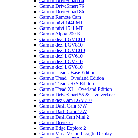
Garmin DriveSmart 66
Garmin DriveSmart 76
Garmin DriveSmart 86
Garmin Remote Cam
Garmin nüvi 144LMT
Garmin nüvi 154LMT
Garmin Alpha 200 K
Garmin dezl LGV1010
Garmin dezl LGV810
Garmin dezl LGV1010
Garmin dezl LGV610
Garmin dezl LGV710
Garmin dezl LGV810
Garmin Tread - Base Edition
Garmin Tread - Overland Edition
Garmin Tread - SxS Edition
Garmin Tread XL - Overland Edition
Garmin DriveSmart 55 & Live verkeer
Garmin dezlCam LGV710
Garmin Dash Cam 57W
Garmin Dash Cam 47W
Garmin DashCam Mini 2
Garmin Drive 55
Garmin Edge Explore 2
Garmin Varia Vision In-sight Display