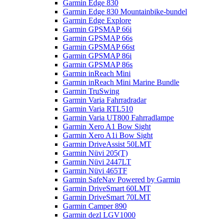
Garmin Edge 830
Garmin Edge 830 Mountainbike-bundel
Garmin Edge Explore
Garmin GPSMAP 66i
Garmin GPSMAP 66s
Garmin GPSMAP 66st
Garmin GPSMAP 86i
Garmin GPSMAP 86s
Garmin inReach Mini
Garmin inReach Mini Marine Bundle
Garmin TruSwing
Garmin Varia Fahrradradar
Garmin Varia RTL510
Garmin Varia UT800 Fahrradlampe
Garmin Xero A1 Bow Sight
Garmin Xero A1i Bow Sight
Garmin DriveAssist 50LMT
Garmin Nüvi 205(T)
Garmin Nüvi 2447LT
Garmin Nüvi 465TF
Garmin SafeNav Powered by Garmin
Garmin DriveSmart 60LMT
Garmin DriveSmart 70LMT
Garmin Camper 890
Garmin dezl LGV1000