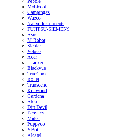
Pebble
Mobicool
Campingaz
Waeco
Native Instruments
FUJITSU-SIEMENS
Asus
M-Robot
Sichler
Veluce
Acer
iTracker
Blackvue
TrueCam
Rollei
Transcend
Kenwood
Gardena
Akku
Dirt Devil
Ecovacs
Midea
Puppyoo
VBot
Alcatel