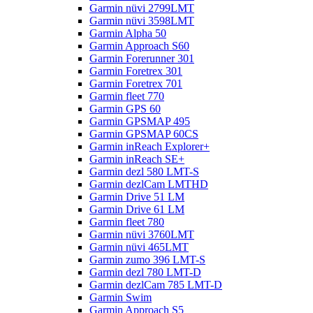
Garmin nüvi 2799LMT
Garmin nüvi 3598LMT
Garmin Alpha 50
Garmin Approach S60
Garmin Forerunner 301
Garmin Foretrex 301
Garmin Foretrex 701
Garmin fleet 770
Garmin GPS 60
Garmin GPSMAP 495
Garmin GPSMAP 60CS
Garmin inReach Explorer+
Garmin inReach SE+
Garmin dezl 580 LMT-S
Garmin dezlCam LMTHD
Garmin Drive 51 LM
Garmin Drive 61 LM
Garmin fleet 780
Garmin nüvi 3760LMT
Garmin nüvi 465LMT
Garmin zumo 396 LMT-S
Garmin dezl 780 LMT-D
Garmin dezlCam 785 LMT-D
Garmin Swim
Garmin Approach S5