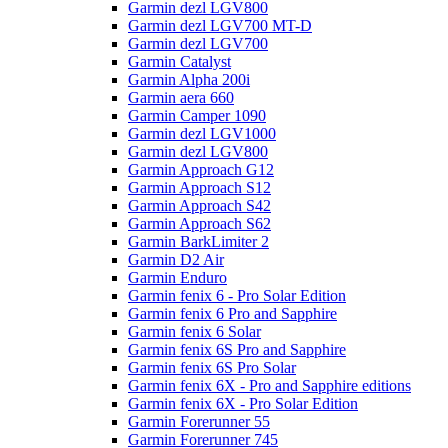
Garmin dezl LGV800
Garmin dezl LGV700 MT-D
Garmin dezl LGV700
Garmin Catalyst
Garmin Alpha 200i
Garmin aera 660
Garmin Camper 1090
Garmin dezl LGV1000
Garmin dezl LGV800
Garmin Approach G12
Garmin Approach S12
Garmin Approach S42
Garmin Approach S62
Garmin BarkLimiter 2
Garmin D2 Air
Garmin Enduro
Garmin fenix 6 - Pro Solar Edition
Garmin fenix 6 Pro and Sapphire
Garmin fenix 6 Solar
Garmin fenix 6S Pro and Sapphire
Garmin fenix 6S Pro Solar
Garmin fenix 6X - Pro and Sapphire editions
Garmin fenix 6X - Pro Solar Edition
Garmin Forerunner 55
Garmin Forerunner 745