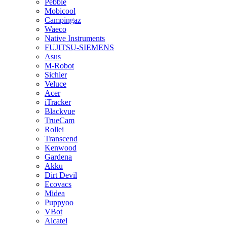
Pebble
Mobicool
Campingaz
Waeco
Native Instruments
FUJITSU-SIEMENS
Asus
M-Robot
Sichler
Veluce
Acer
iTracker
Blackvue
TrueCam
Rollei
Transcend
Kenwood
Gardena
Akku
Dirt Devil
Ecovacs
Midea
Puppyoo
VBot
Alcatel