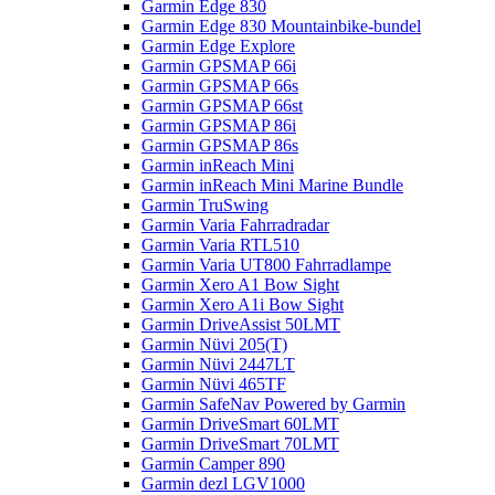
Garmin Edge 830
Garmin Edge 830 Mountainbike-bundel
Garmin Edge Explore
Garmin GPSMAP 66i
Garmin GPSMAP 66s
Garmin GPSMAP 66st
Garmin GPSMAP 86i
Garmin GPSMAP 86s
Garmin inReach Mini
Garmin inReach Mini Marine Bundle
Garmin TruSwing
Garmin Varia Fahrradradar
Garmin Varia RTL510
Garmin Varia UT800 Fahrradlampe
Garmin Xero A1 Bow Sight
Garmin Xero A1i Bow Sight
Garmin DriveAssist 50LMT
Garmin Nüvi 205(T)
Garmin Nüvi 2447LT
Garmin Nüvi 465TF
Garmin SafeNav Powered by Garmin
Garmin DriveSmart 60LMT
Garmin DriveSmart 70LMT
Garmin Camper 890
Garmin dezl LGV1000