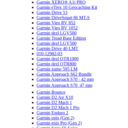
Garmin XERO® A1i PRO
Garmin eTrex 10 Geocaching Kit
Garmin Drive 53
Garmin DriveSmart 86 MT-S
Garmin Vieo RV 852
Garmin Vieo RV 1052
Garmin dezl LGV500
Garmin Tread Base Edition
Garmin dezl LGV500
Garmin Drive 40 LMT
010-12982-03
Garmin dezl OTR1000
Garmin dezl OTR800
Garmin zumo 595 LM
Garmin Approach S62 Bundle
Garmin Approach S70 - 42 mm
Garmin Approach S70  47 mm
Garmin Bounce
Garmin D2 Air X10
Garmin D2 Mach 1
Garmin D2 Mach 1 Pro
Garmin Enduro 2
Garmin epix (Gen 2)
Garmin epix Pro (Gen 2)