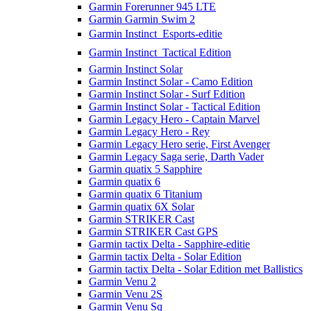
Garmin Forerunner 945 LTE
Garmin Garmin Swim 2
Garmin Instinct  Esports-editie
Garmin Instinct  Tactical Edition
Garmin Instinct Solar
Garmin Instinct Solar - Camo Edition
Garmin Instinct Solar - Surf Edition
Garmin Instinct Solar - Tactical Edition
Garmin Legacy Hero - Captain Marvel
Garmin Legacy Hero - Rey
Garmin Legacy Hero serie, First Avenger
Garmin Legacy Saga serie, Darth Vader
Garmin quatix 5 Sapphire
Garmin quatix 6
Garmin quatix 6 Titanium
Garmin quatix 6X Solar
Garmin STRIKER Cast
Garmin STRIKER Cast GPS
Garmin tactix Delta - Sapphire-editie
Garmin tactix Delta - Solar Edition
Garmin tactix Delta - Solar Edition met Ballistics
Garmin Venu 2
Garmin Venu 2S
Garmin Venu Sq