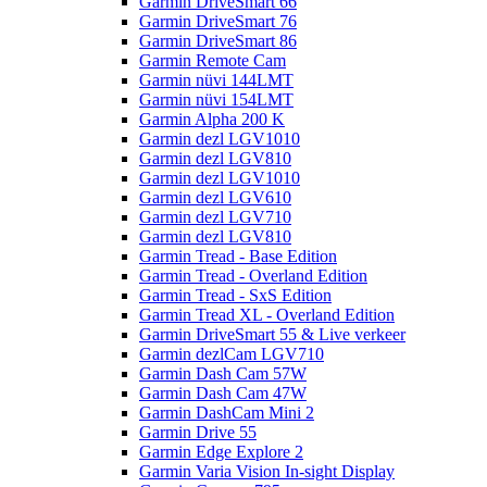
Garmin DriveSmart 66
Garmin DriveSmart 76
Garmin DriveSmart 86
Garmin Remote Cam
Garmin nüvi 144LMT
Garmin nüvi 154LMT
Garmin Alpha 200 K
Garmin dezl LGV1010
Garmin dezl LGV810
Garmin dezl LGV1010
Garmin dezl LGV610
Garmin dezl LGV710
Garmin dezl LGV810
Garmin Tread - Base Edition
Garmin Tread - Overland Edition
Garmin Tread - SxS Edition
Garmin Tread XL - Overland Edition
Garmin DriveSmart 55 & Live verkeer
Garmin dezlCam LGV710
Garmin Dash Cam 57W
Garmin Dash Cam 47W
Garmin DashCam Mini 2
Garmin Drive 55
Garmin Edge Explore 2
Garmin Varia Vision In-sight Display