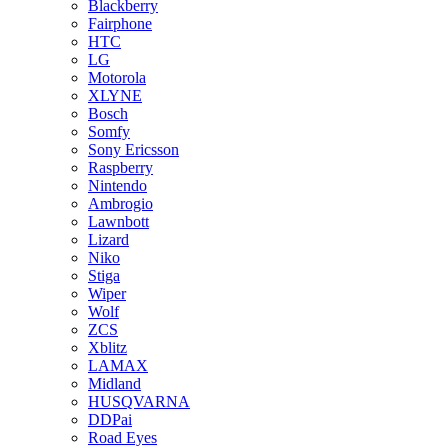
Blackberry
Fairphone
HTC
LG
Motorola
XLYNE
Bosch
Somfy
Sony Ericsson
Raspberry
Nintendo
Ambrogio
Lawnbott
Lizard
Niko
Stiga
Wiper
Wolf
ZCS
Xblitz
LAMAX
Midland
HUSQVARNA
DDPai
Road Eyes