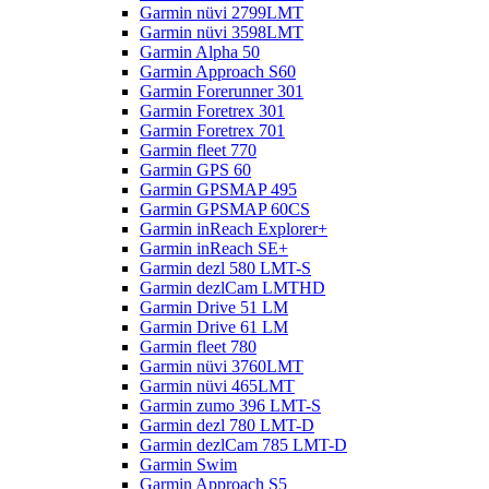
Garmin nüvi 2799LMT
Garmin nüvi 3598LMT
Garmin Alpha 50
Garmin Approach S60
Garmin Forerunner 301
Garmin Foretrex 301
Garmin Foretrex 701
Garmin fleet 770
Garmin GPS 60
Garmin GPSMAP 495
Garmin GPSMAP 60CS
Garmin inReach Explorer+
Garmin inReach SE+
Garmin dezl 580 LMT-S
Garmin dezlCam LMTHD
Garmin Drive 51 LM
Garmin Drive 61 LM
Garmin fleet 780
Garmin nüvi 3760LMT
Garmin nüvi 465LMT
Garmin zumo 396 LMT-S
Garmin dezl 780 LMT-D
Garmin dezlCam 785 LMT-D
Garmin Swim
Garmin Approach S5