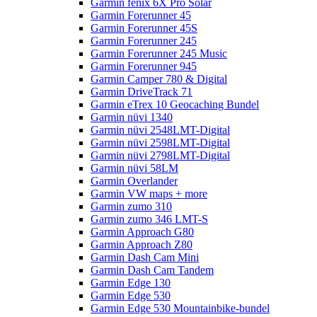
Garmin fenix 6X Pro Solar
Garmin Forerunner 45
Garmin Forerunner 45S
Garmin Forerunner 245
Garmin Forerunner 245 Music
Garmin Forerunner 945
Garmin Camper 780 & Digital
Garmin DriveTrack 71
Garmin eTrex 10 Geocaching Bundel
Garmin nüvi 1340
Garmin nüvi 2548LMT-Digital
Garmin nüvi 2598LMT-Digital
Garmin nüvi 2798LMT-Digital
Garmin nüvi 58LM
Garmin Overlander
Garmin VW maps + more
Garmin zumo 310
Garmin zumo 346 LMT-S
Garmin Approach G80
Garmin Approach Z80
Garmin Dash Cam Mini
Garmin Dash Cam Tandem
Garmin Edge 130
Garmin Edge 530
Garmin Edge 530 Mountainbike-bundel