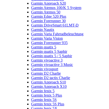
Garmin Approach S20
Garmin Atemos 100/K 5 System
Garmin Atemos 50
Garmin Edge 520 Plus
Garmin Forerunner 30
Garmin DriveSmart 61LMT-D
Garmin Nautix
Garmin Varia Fahrradbeleuchtung
Garmin Varia Vision
Garmin Forerunner 935
Garmin quatix 5
Garmin quatix 5 Saphir
Garmin quatix 5 / 5 Saphir
Garmin vivoactive 3
Garmin vivoactive 3 Music
Garmin vivosport
Garmin D2 Charlie
Garmin D2 tactix Charlie
Garmin Approach S10
Garmin Approach X10
Garmin fenix 5
Garmin fenix 5 Plus
Garmin fenix 5S
Garmin fenix 5S Plus
Garmin fenix 5X