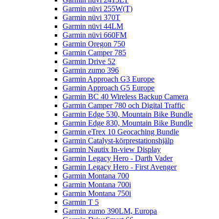
Garmin nüvi 255W(T)
Garmin nüvi 370T
Garmin nüvi 44LM
Garmin nüvi 660FM
Garmin Oregon 750
Garmin Camper 785
Garmin Drive 52
Garmin zumo 396
Garmin Approach G3 Europe
Garmin Approach G5 Europe
Garmin BC 40 Wireless Backup Camera
Garmin Camper 780 och Digital Traffic
Garmin Edge 530, Mountain Bike Bundle
Garmin Edge 830, Mountain Bike Bundle
Garmin eTrex 10 Geocaching Bundle
Garmin Catalyst-körprestationshjälp
Garmin Nautix In-view Display
Garmin Legacy Hero - Darth Vader
Garmin Legacy Hero - First Avenger
Garmin Montana 700
Garmin Montana 700i
Garmin Montana 750i
Garmin T 5
Garmin zumo 390LM, Europa