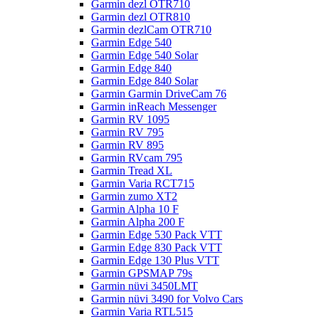
Garmin dezl OTR710
Garmin dezl OTR810
Garmin dezlCam OTR710
Garmin Edge 540
Garmin Edge 540 Solar
Garmin Edge 840
Garmin Edge 840 Solar
Garmin Garmin DriveCam 76
Garmin inReach Messenger
Garmin RV 1095
Garmin RV 795
Garmin RV 895
Garmin RVcam 795
Garmin Tread XL
Garmin Varia RCT715
Garmin zumo XT2
Garmin Alpha 10 F
Garmin Alpha 200 F
Garmin Edge 530 Pack VTT
Garmin Edge 830 Pack VTT
Garmin Edge 130 Plus VTT
Garmin GPSMAP 79s
Garmin nüvi 3450LMT
Garmin nüvi 3490 for Volvo Cars
Garmin Varia RTL515