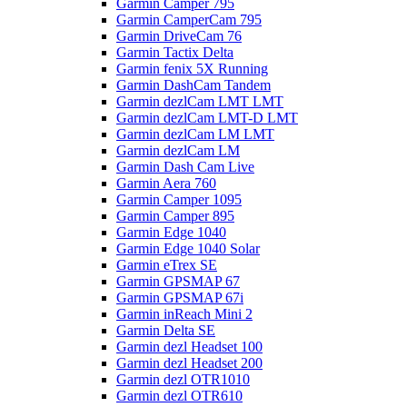
Garmin Camper 795
Garmin CamperCam 795
Garmin DriveCam 76
Garmin Tactix Delta
Garmin fenix 5X Running
Garmin DashCam Tandem
Garmin dezlCam LMT LMT
Garmin dezlCam LMT-D LMT
Garmin dezlCam LM LMT
Garmin dezlCam LM
Garmin Dash Cam Live
Garmin Aera 760
Garmin Camper 1095
Garmin Camper 895
Garmin Edge 1040
Garmin Edge 1040 Solar
Garmin eTrex SE
Garmin GPSMAP 67
Garmin GPSMAP 67i
Garmin inReach Mini 2
Garmin Delta SE
Garmin dezl Headset 100
Garmin dezl Headset 200
Garmin dezl OTR1010
Garmin dezl OTR610