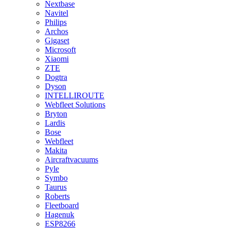
Nextbase
Navitel
Philips
Archos
Gigaset
Microsoft
Xiaomi
ZTE
Dogtra
Dyson
INTELLIROUTE
Webfleet Solutions
Bryton
Lardis
Bose
Webfleet
Makita
Aircraftvacuums
Pyle
Symbo
Taurus
Roberts
Fleetboard
Hagenuk
ESP8266