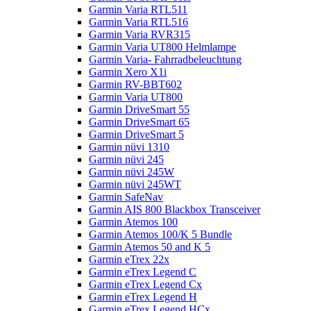
Garmin Varia RTL511
Garmin Varia RTL516
Garmin Varia RVR315
Garmin Varia UT800 Helmlampe
Garmin Varia- Fahrradbeleuchtung
Garmin Xero X1i
Garmin RV-BBT602
Garmin Varia UT800
Garmin DriveSmart 55
Garmin DriveSmart 65
Garmin DriveSmart 5
Garmin nüvi 1310
Garmin nüvi 245
Garmin nüvi 245W
Garmin nüvi 245WT
Garmin SafeNav
Garmin AIS 800 Blackbox Transceiver
Garmin Atemos 100
Garmin Atemos 100/K 5 Bundle
Garmin Atemos 50 and K 5
Garmin eTrex 22x
Garmin eTrex Legend C
Garmin eTrex Legend Cx
Garmin eTrex Legend H
Garmin eTrex Legend HCx