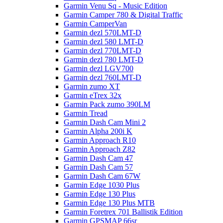
Garmin Venu Sq - Music Edition
Garmin Camper 780 & Digital Traffic
Garmin CamperVan
Garmin dezl 570LMT-D
Garmin dezl 580 LMT-D
Garmin dezl 770LMT-D
Garmin dezl 780 LMT-D
Garmin dezl LGV700
Garmin dezl 760LMT-D
Garmin zumo XT
Garmin eTrex 32x
Garmin Pack zumo 390LM
Garmin Tread
Garmin Dash Cam Mini 2
Garmin Alpha 200i K
Garmin Approach R10
Garmin Approach Z82
Garmin Dash Cam 47
Garmin Dash Cam 57
Garmin Dash Cam 67W
Garmin Edge 1030 Plus
Garmin Edge 130 Plus
Garmin Edge 130 Plus MTB
Garmin Foretrex 701 Ballistik Edition
Garmin GPSMAP 66sr