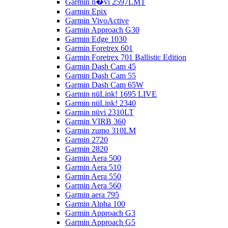
Garmin n�vi 2597LMT
Garmin Epix
Garmin VivoActive
Garmin Approach G30
Garmin Edge 1030
Garmin Foretrex 601
Garmin Foretrex 701 Ballistic Edition
Garmin Dash Cam 45
Garmin Dash Cam 55
Garmin Dash Cam 65W
Garmin nüLink! 1695 LIVE
Garmin nüLink! 2340
Garmin nüvi 2310LT
Garmin VIRB 360
Garmin zumo 310LM
Garmin 2720
Garmin 2820
Garmin Aera 500
Garmin Aera 510
Garmin Aera 550
Garmin Aera 560
Garmin aera 795
Garmin Alpha 100
Garmin Approach G3
Garmin Approach G5