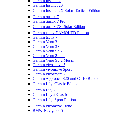
Garmin Instinct 2
Garmin Instinct 2S
Garmin Instinct 2X Solar  Tactical Edition
Garmin quatix 7
Garmin quatix 7 Pro
Garmin quatix 7X  Solar Edition
Garmin tactix 7 AMOLED Edition
Garmin tactix 7
Garmin Venu 3
Garmin Venu 3S
Garmin Venu Sq 2
Garmin Venu 2 Plus
Garmin Venu Sq 2 Music
Garmin vivoactive 5
Garmin vivomove Sport
Garmin vivosmart 5
Garmin Approach S20 und CT10 Bundle
Garmin Lily  Classic Edition
Garmin Lily 2
Garmin Lily 2 Classic
Garmin Lily  Sport Edition
Garmin vivomove Trend
BMW Navigator 5