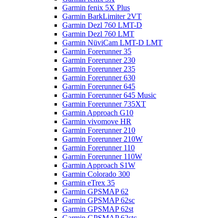
Garmin fenix 5X Plus
Garmin BarkLimiter 2VT
Garmin Dezl 760 LMT-D
Garmin Dezl 760 LMT
Garmin NüviCam LMT-D LMT
Garmin Forerunner 35
Garmin Forerunner 230
Garmin Forerunner 235
Garmin Forerunner 630
Garmin Forerunner 645
Garmin Forerunner 645 Music
Garmin Forerunner 735XT
Garmin Approach G10
Garmin vivomove HR
Garmin Forerunner 210
Garmin Forerunner 210W
Garmin Forerunner 110
Garmin Forerunner 110W
Garmin Approach S1W
Garmin Colorado 300
Garmin eTrex 35
Garmin GPSMAP 62
Garmin GPSMAP 62sc
Garmin GPSMAP 62st
Garmin GPSMAP 62stc