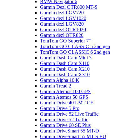
BMW Navigator 6
Garmin Dezl OTR800 MT-S
Garmin dezl LGV720
Garmin dezl LGV1020
Garmin dezl LGV820
Garmin dezl OTR1020
Garmin dezl OTR820
TomTom GO Superior 7"
TomTom GO CLASSIC 5 2nd gen
TomTom GO CLASSIC 6 2nd gen
Garmin Dash Cam Mini 3
Garmin Dash Cam X110
Garmin Dash Cam X210
Garmin Dash Cam X310
Garmin Alpha 10 K
Garmin Tread 2
Garmin Atemos 100 GPS
Garmin Atemos 50 GPS
Garmin Drive 40 LMT CE
Garmin Drive 5 Pro
Garmin Drive 52 Live Traffic
Garmin Drive 52 Traffic
Garmin Drive 60 SE Plus
Garmin DriveSmart 55 MT-D
Garmin DriveSmart 55 MT-S EU