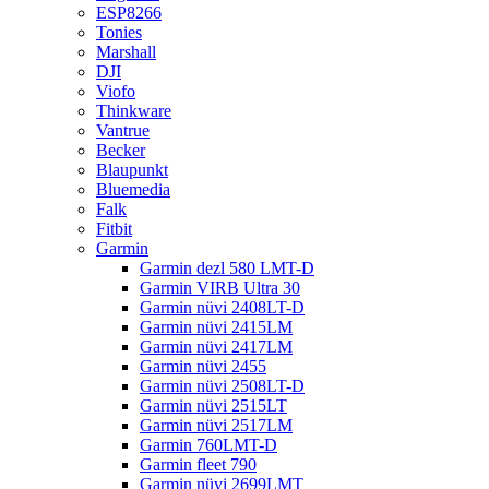
ESP8266
Tonies
Marshall
DJI
Viofo
Thinkware
Vantrue
Becker
Blaupunkt
Bluemedia
Falk
Fitbit
Garmin
Garmin dezl 580 LMT-D
Garmin VIRB Ultra 30
Garmin nüvi 2408LT-D
Garmin nüvi 2415LM
Garmin nüvi 2417LM
Garmin nüvi 2455
Garmin nüvi 2508LT-D
Garmin nüvi 2515LT
Garmin nüvi 2517LM
Garmin 760LMT-D
Garmin fleet 790
Garmin nüvi 2699LMT