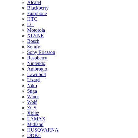
Alcatel
Blackberry
Fairphone
HTC
LG
Motorola
XLYNE
Bosch
Somfy
Sony Ericsson
Raspberry
Nintendo
Ambrogio
Lawnbott
Lizard
Niko
Stiga
Wiper
Wolf
ZCS
Xblitz
LAMAX
Midland
HUSQVARNA
DDPai