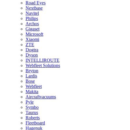
Road Eyes
Nextbase
Navitel
Philips
Archos
Gigaset
Microsoft
Xiaomi
ZTE
Dogtra
Dyson
INTELLIROUTE
Webfleet Solutions
Bryton
Lardis
Bose
Webfleet
Makita
Aircraftvacuums
Pyle
Symbo
Taurus
Roberts
Fleetboard
Hagenuk