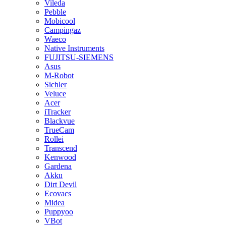
Vileda
Pebble
Mobicool
Campingaz
Waeco
Native Instruments
FUJITSU-SIEMENS
Asus
M-Robot
Sichler
Veluce
Acer
iTracker
Blackvue
TrueCam
Rollei
Transcend
Kenwood
Gardena
Akku
Dirt Devil
Ecovacs
Midea
Puppyoo
VBot