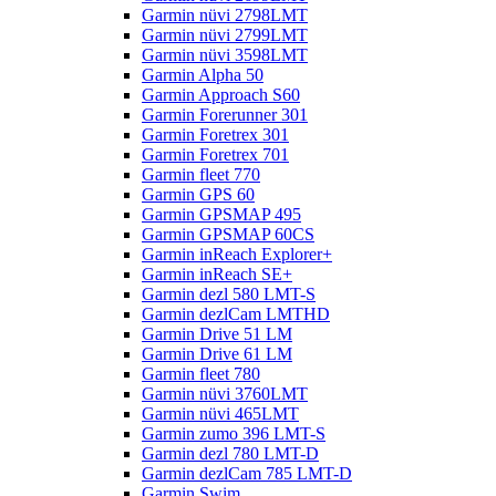
Garmin nüvi 2798LMT
Garmin nüvi 2799LMT
Garmin nüvi 3598LMT
Garmin Alpha 50
Garmin Approach S60
Garmin Forerunner 301
Garmin Foretrex 301
Garmin Foretrex 701
Garmin fleet 770
Garmin GPS 60
Garmin GPSMAP 495
Garmin GPSMAP 60CS
Garmin inReach Explorer+
Garmin inReach SE+
Garmin dezl 580 LMT-S
Garmin dezlCam LMTHD
Garmin Drive 51 LM
Garmin Drive 61 LM
Garmin fleet 780
Garmin nüvi 3760LMT
Garmin nüvi 465LMT
Garmin zumo 396 LMT-S
Garmin dezl 780 LMT-D
Garmin dezlCam 785 LMT-D
Garmin Swim