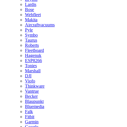
Lardis
Bose
Webfleet
Makita
Aircraftvacuums
Pyle
Symbo
Taurus
Roberts
Fleetboard
Hagenuk
ESP8266
Tonies
Marshall
DJI
Viofo
Thinkware
Vantrue
Becker
Blaupunkt
Bluemedia
Falk
Fitbit
Garmin
Google