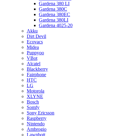
Gardena 380 LI
Gardena 380C
Gardena 380EC
Gardena 380LI
Gardena 4025-20
Akku
Dirt Devil
Ecovacs
Midea
Puppyoo
VBot
Alcatel
Blackberry
Fairphone
HTC
LG
Motorola
XLYNE
Bosch
Somfy
Sony Ericsson
Raspberry
Nintendo
Ambrogio
Lawnbott