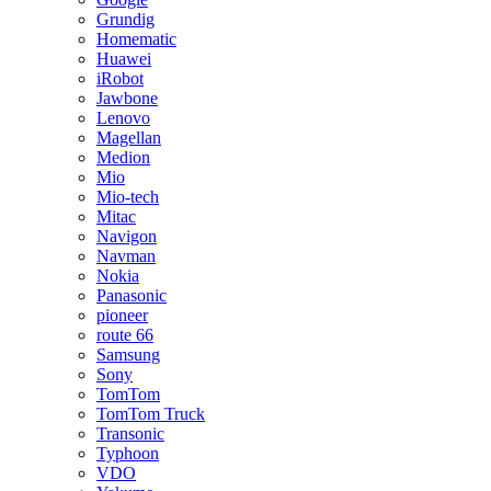
Grundig
Homematic
Huawei
iRobot
Jawbone
Lenovo
Magellan
Medion
Mio
Mio-tech
Mitac
Navigon
Navman
Nokia
Panasonic
pioneer
route 66
Samsung
Sony
TomTom
TomTom Truck
Transonic
Typhoon
VDO