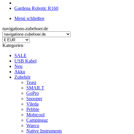
Gardena Robotic R160
Menü schließen
navigations-zubehoer.de
Kategorien
SALE
USB Kabel
Neu
Akku
Zubehör
Teasi
SMAR.T
GoPro
Snooper
Vileda
Pebble
Mobicool
Campingaz
Waeco
Native Instruments