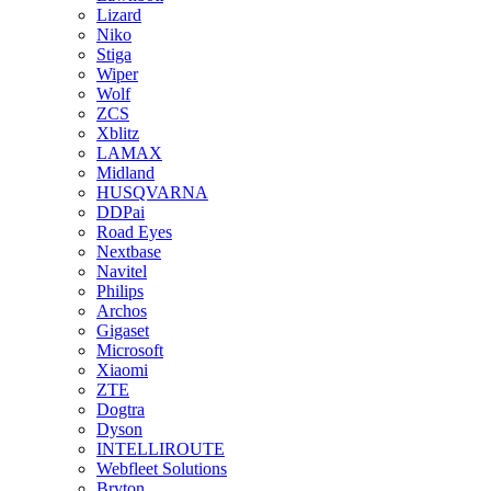
Lizard
Niko
Stiga
Wiper
Wolf
ZCS
Xblitz
LAMAX
Midland
HUSQVARNA
DDPai
Road Eyes
Nextbase
Navitel
Philips
Archos
Gigaset
Microsoft
Xiaomi
ZTE
Dogtra
Dyson
INTELLIROUTE
Webfleet Solutions
Bryton