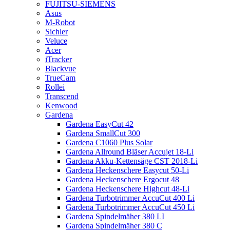
FUJITSU-SIEMENS
Asus
M-Robot
Sichler
Veluce
Acer
iTracker
Blackvue
TrueCam
Rollei
Transcend
Kenwood
Gardena
Gardena EasyCut 42
Gardena SmallCut 300
Gardena C1060 Plus Solar
Gardena Allround Bläser Accujet 18-Li
Gardena Akku-Kettensäge CST 2018-Li
Gardena Heckenschere Easycut 50-Li
Gardena Heckenschere Ergocut 48
Gardena Heckenschere Highcut 48-Li
Gardena Turbotrimmer AccuCut 400 Li
Gardena Turbotrimmer AccuCut 450 Li
Gardena Spindelmäher 380 LI
Gardena Spindelmäher 380 C