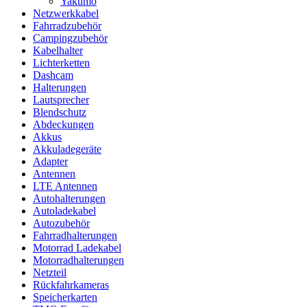
Yakumo
Netzwerkkabel
Fahrradzubehör
Campingzubehör
Kabelhalter
Lichterketten
Dashcam
Halterungen
Lautsprecher
Blendschutz
Abdeckungen
Akkus
Akkuladegeräte
Adapter
Antennen
LTE Antennen
Autohalterungen
Autoladekabel
Autozubehör
Fahrradhalterungen
Motorrad Ladekabel
Motorradhalterungen
Netzteil
Rückfahrkameras
Speicherkarten