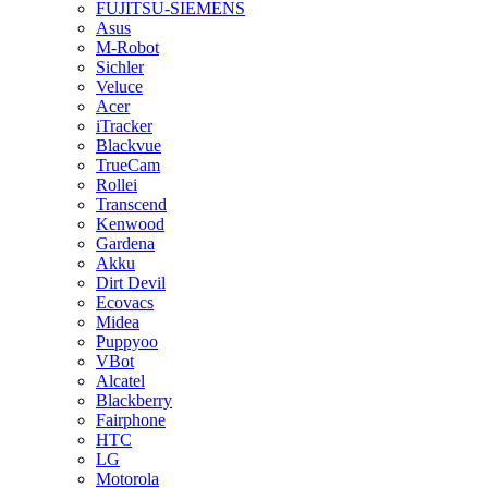
FUJITSU-SIEMENS
Asus
M-Robot
Sichler
Veluce
Acer
iTracker
Blackvue
TrueCam
Rollei
Transcend
Kenwood
Gardena
Akku
Dirt Devil
Ecovacs
Midea
Puppyoo
VBot
Alcatel
Blackberry
Fairphone
HTC
LG
Motorola