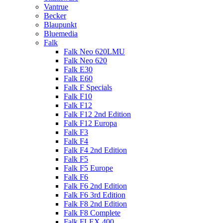
Vantrue
Becker
Blaupunkt
Bluemedia
Falk
Falk Neo 620LMU
Falk Neo 620
Falk E30
Falk E60
Falk F Specials
Falk F10
Falk F12
Falk F12 2nd Edition
Falk F12 Europa
Falk F3
Falk F4
Falk F4 2nd Edition
Falk F5
Falk F5 Europe
Falk F6
Falk F6 2nd Edition
Falk F6 3rd Edition
Falk F8 2nd Edition
Falk F8 Complete
Falk FLEX 400