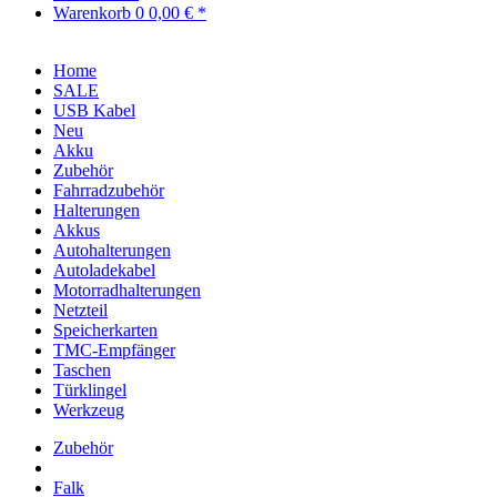
Warenkorb
0
0,00 € *
Home
SALE
USB Kabel
Neu
Akku
Zubehör
Fahrradzubehör
Halterungen
Akkus
Autohalterungen
Autoladekabel
Motorradhalterungen
Netzteil
Speicherkarten
TMC-Empfänger
Taschen
Türklingel
Werkzeug
Zubehör
Falk