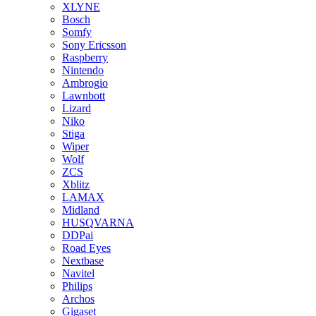
XLYNE
Bosch
Somfy
Sony Ericsson
Raspberry
Nintendo
Ambrogio
Lawnbott
Lizard
Niko
Stiga
Wiper
Wolf
ZCS
Xblitz
LAMAX
Midland
HUSQVARNA
DDPai
Road Eyes
Nextbase
Navitel
Philips
Archos
Gigaset