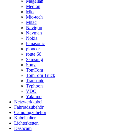
Magellan
Medion
Mio
Mio-tech
Mitac
Navigon
Navman
Nokia
Panasonic
pioneer
route 66
Samsung
Sony
TomTom
TomTom Truck
Transonic
Typhoon
VDO
Yakumo
Netzwerkkabel
Fahrradzubehör
Campingzubehör
Kabelhalter
Lichterketten
Dashcam