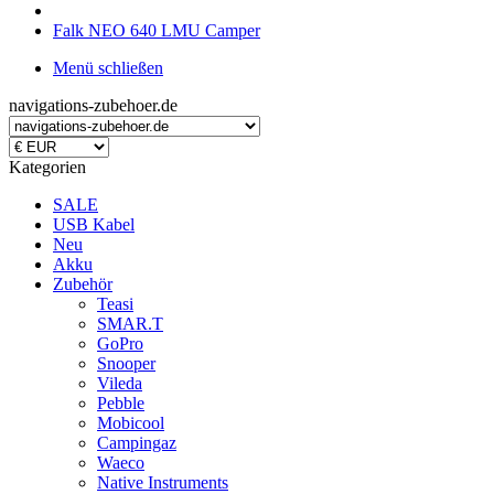
Falk NEO 640 LMU Camper
Menü schließen
navigations-zubehoer.de
Kategorien
SALE
USB Kabel
Neu
Akku
Zubehör
Teasi
SMAR.T
GoPro
Snooper
Vileda
Pebble
Mobicool
Campingaz
Waeco
Native Instruments