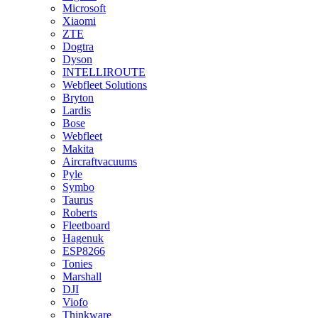
Microsoft
Xiaomi
ZTE
Dogtra
Dyson
INTELLIROUTE
Webfleet Solutions
Bryton
Lardis
Bose
Webfleet
Makita
Aircraftvacuums
Pyle
Symbo
Taurus
Roberts
Fleetboard
Hagenuk
ESP8266
Tonies
Marshall
DJI
Viofo
Thinkware