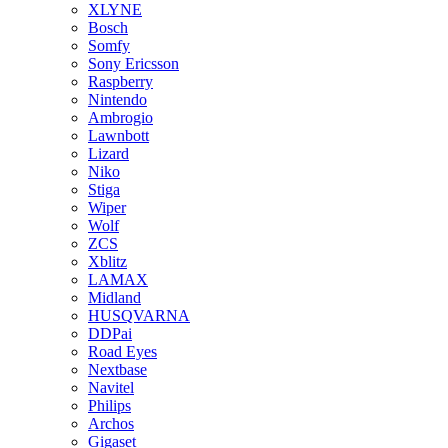
XLYNE
Bosch
Somfy
Sony Ericsson
Raspberry
Nintendo
Ambrogio
Lawnbott
Lizard
Niko
Stiga
Wiper
Wolf
ZCS
Xblitz
LAMAX
Midland
HUSQVARNA
DDPai
Road Eyes
Nextbase
Navitel
Philips
Archos
Gigaset