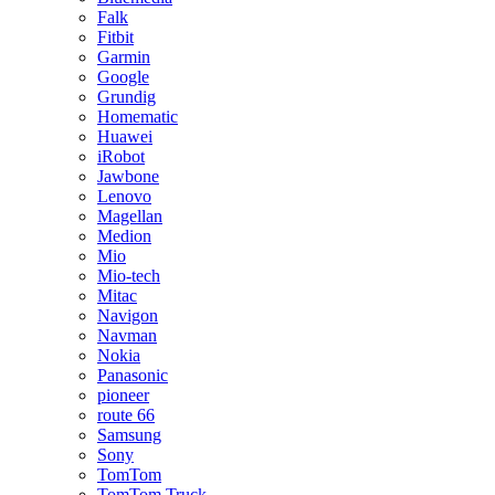
Falk
Fitbit
Garmin
Google
Grundig
Homematic
Huawei
iRobot
Jawbone
Lenovo
Magellan
Medion
Mio
Mio-tech
Mitac
Navigon
Navman
Nokia
Panasonic
pioneer
route 66
Samsung
Sony
TomTom
TomTom Truck