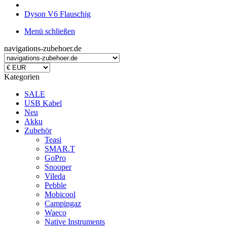
Dyson V6 Flauschig
Menü schließen
navigations-zubehoer.de
Kategorien
SALE
USB Kabel
Neu
Akku
Zubehör
Teasi
SMAR.T
GoPro
Snooper
Vileda
Pebble
Mobicool
Campingaz
Waeco
Native Instruments