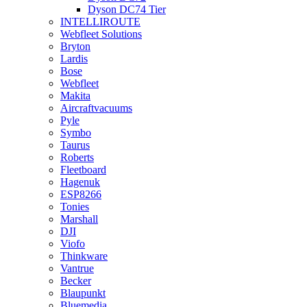
Dyson DC74 Tier
INTELLIROUTE
Webfleet Solutions
Bryton
Lardis
Bose
Webfleet
Makita
Aircraftvacuums
Pyle
Symbo
Taurus
Roberts
Fleetboard
Hagenuk
ESP8266
Tonies
Marshall
DJI
Viofo
Thinkware
Vantrue
Becker
Blaupunkt
Bluemedia