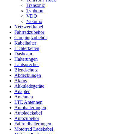
Transonic
Typhoon
VDO
Yakumo
Netzwerkkabel
Fahrradzubehör
Campingzubehör
Kabelhalter
Lichterketten
Dashcam
Halterungen
Lautsprecher
Blendschutz
Abdeckungen
Akkus
Akkuladegeräte
Adapter
Antennen
LTE Antennen
Autohalterungen
Autoladekabel
Autozubehör
Fahrradhalterungen
Motorrad Ladekabel