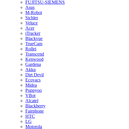
FUJITSU-SIEMENS
Asus
M-Robot
Sichler
Veluce
Acer
iTracker
Blackvue
TrueCam
Rollei
Transcend
Kenwood
Gardena
Akku
Dirt Devil
Ecovacs
Midea
Puppyoo
VBot
Alcatel
Blackberry
Fairphone
HTC
LG
Motorola