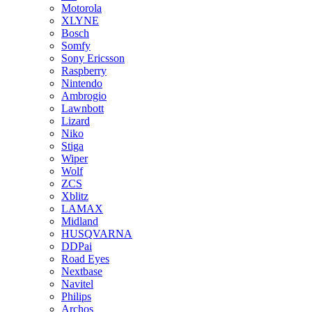
Motorola
XLYNE
Bosch
Somfy
Sony Ericsson
Raspberry
Nintendo
Ambrogio
Lawnbott
Lizard
Niko
Stiga
Wiper
Wolf
ZCS
Xblitz
LAMAX
Midland
HUSQVARNA
DDPai
Road Eyes
Nextbase
Navitel
Philips
Archos