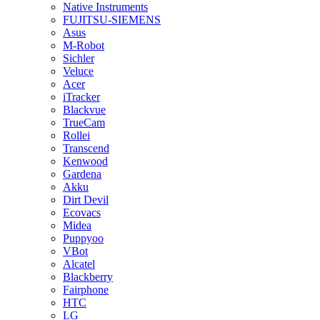
Native Instruments
FUJITSU-SIEMENS
Asus
M-Robot
Sichler
Veluce
Acer
iTracker
Blackvue
TrueCam
Rollei
Transcend
Kenwood
Gardena
Akku
Dirt Devil
Ecovacs
Midea
Puppyoo
VBot
Alcatel
Blackberry
Fairphone
HTC
LG