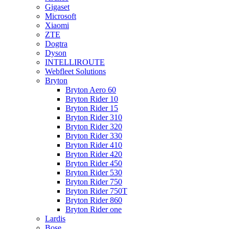
Gigaset
Microsoft
Xiaomi
ZTE
Dogtra
Dyson
INTELLIROUTE
Webfleet Solutions
Bryton
Bryton Aero 60
Bryton Rider 10
Bryton Rider 15
Bryton Rider 310
Bryton Rider 320
Bryton Rider 330
Bryton Rider 410
Bryton Rider 420
Bryton Rider 450
Bryton Rider 530
Bryton Rider 750
Bryton Rider 750T
Bryton Rider 860
Bryton Rider one
Lardis
Bose