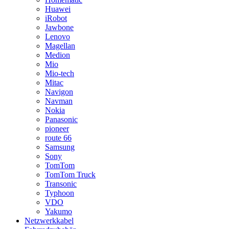
Huawei
iRobot
Jawbone
Lenovo
Magellan
Medion
Mio
Mio-tech
Mitac
Navigon
Navman
Nokia
Panasonic
pioneer
route 66
Samsung
Sony
TomTom
TomTom Truck
Transonic
Typhoon
VDO
Yakumo
Netzwerkkabel