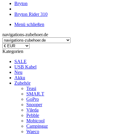
Bryton
Bryton Rider 310
Menü schließen
navigations-zubehoer.de
Kategorien
SALE
USB Kabel
Neu
Akku
Zubehör
Teasi
SMAR.T
GoPro
Snooper
Vileda
Pebble
Mobicool
Campingaz
Waeco