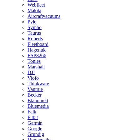
Webfleet
Makita
Aircraftvacuums
Pyle
Symbo
Taurus
Roberts
Fleetboard
Hagenuk
ESP8266
Tonies
Marshall
DJI
Viofo
Thinkware
Vantrue
Becker
Blaupunkt
Bluemedia
Falk
Fitbit
Garmin
Google
Grundig
Homematic