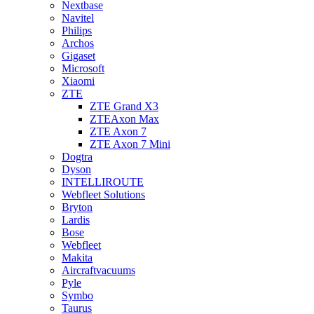
Nextbase
Navitel
Philips
Archos
Gigaset
Microsoft
Xiaomi
ZTE
ZTE Grand X3
ZTEAxon Max
ZTE Axon 7
ZTE Axon 7 Mini
Dogtra
Dyson
INTELLIROUTE
Webfleet Solutions
Bryton
Lardis
Bose
Webfleet
Makita
Aircraftvacuums
Pyle
Symbo
Taurus