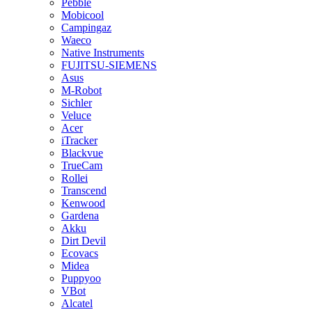
Pebble
Mobicool
Campingaz
Waeco
Native Instruments
FUJITSU-SIEMENS
Asus
M-Robot
Sichler
Veluce
Acer
iTracker
Blackvue
TrueCam
Rollei
Transcend
Kenwood
Gardena
Akku
Dirt Devil
Ecovacs
Midea
Puppyoo
VBot
Alcatel