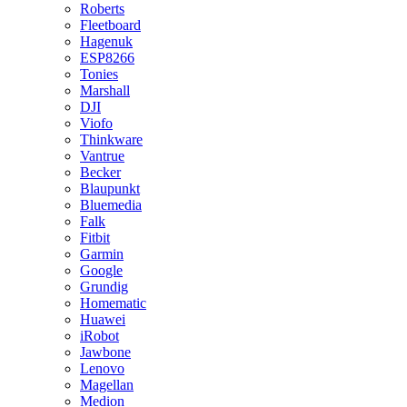
Roberts
Fleetboard
Hagenuk
ESP8266
Tonies
Marshall
DJI
Viofo
Thinkware
Vantrue
Becker
Blaupunkt
Bluemedia
Falk
Fitbit
Garmin
Google
Grundig
Homematic
Huawei
iRobot
Jawbone
Lenovo
Magellan
Medion