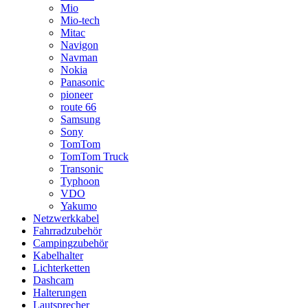
Mio
Mio-tech
Mitac
Navigon
Navman
Nokia
Panasonic
pioneer
route 66
Samsung
Sony
TomTom
TomTom Truck
Transonic
Typhoon
VDO
Yakumo
Netzwerkkabel
Fahrradzubehör
Campingzubehör
Kabelhalter
Lichterketten
Dashcam
Halterungen
Lautsprecher