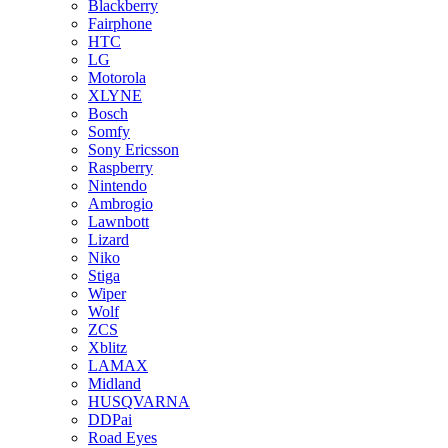
Blackberry
Fairphone
HTC
LG
Motorola
XLYNE
Bosch
Somfy
Sony Ericsson
Raspberry
Nintendo
Ambrogio
Lawnbott
Lizard
Niko
Stiga
Wiper
Wolf
ZCS
Xblitz
LAMAX
Midland
HUSQVARNA
DDPai
Road Eyes