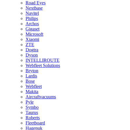
Road Eyes
Nextbase
Navitel
Philips
Archos
Gigaset
Microsoft
Xiaomi
ZTE
Dogtra
Dyson
INTELLIROUTE
Webfleet Solutions
Bryton
Lardis
Bose
Webfleet
Makita
Aircraftvacuums
Pyle
Symbo
Taurus
Roberts
Fleetboard
Hagenuk