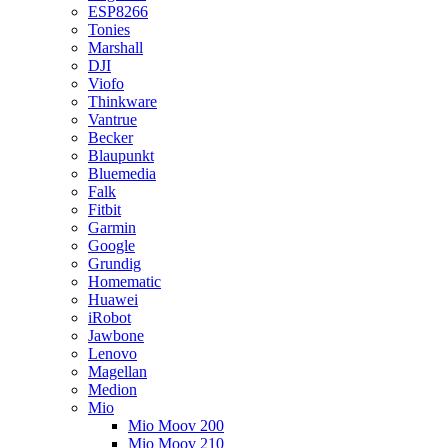
ESP8266
Tonies
Marshall
DJI
Viofo
Thinkware
Vantrue
Becker
Blaupunkt
Bluemedia
Falk
Fitbit
Garmin
Google
Grundig
Homematic
Huawei
iRobot
Jawbone
Lenovo
Magellan
Medion
Mio
Mio Moov 200
Mio Moov 210