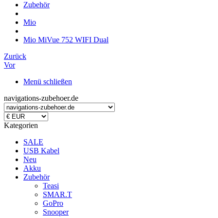
Zubehör
Mio
Mio MiVue 752 WIFI Dual
Zurück
Vor
Menü schließen
navigations-zubehoer.de
Kategorien
SALE
USB Kabel
Neu
Akku
Zubehör
Teasi
SMAR.T
GoPro
Snooper