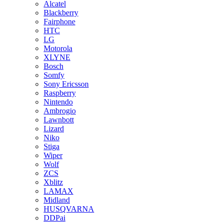
Alcatel
Blackberry
Fairphone
HTC
LG
Motorola
XLYNE
Bosch
Somfy
Sony Ericsson
Raspberry
Nintendo
Ambrogio
Lawnbott
Lizard
Niko
Stiga
Wiper
Wolf
ZCS
Xblitz
LAMAX
Midland
HUSQVARNA
DDPai