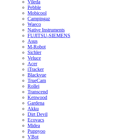
Vileda
Pebble
Mobicool
Campingaz
Waeco
Native Instruments
FUJITSU-SIEMENS
Asus
M-Robot
Sichler
Veluce
Acer
iTracker
Blackvue
TrueCam
Rollei
Transcend
Kenwood
Gardena
Akku
Dirt Devil
Ecovacs
Midea
Puppyoo
VBot