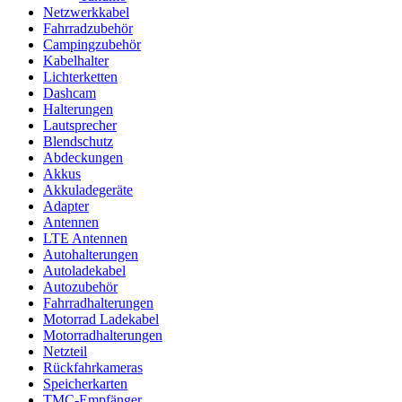
Netzwerkkabel
Fahrradzubehör
Campingzubehör
Kabelhalter
Lichterketten
Dashcam
Halterungen
Lautsprecher
Blendschutz
Abdeckungen
Akkus
Akkuladegeräte
Adapter
Antennen
LTE Antennen
Autohalterungen
Autoladekabel
Autozubehör
Fahrradhalterungen
Motorrad Ladekabel
Motorradhalterungen
Netzteil
Rückfahrkameras
Speicherkarten
TMC-Empfänger