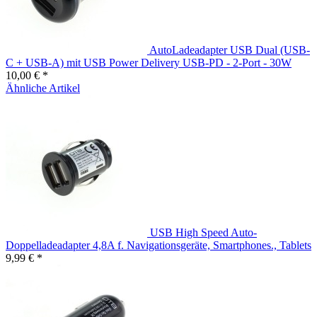
AutoLadeadapter USB Dual (USB-
C + USB-A) mit USB Power Delivery USB-PD - 2-Port - 30W
10,00 € *
Ähnliche Artikel
USB High Speed Auto-
Doppelladeadapter 4,8A f. Navigationsgeräte, Smartphones., Tablets
9,99 € *