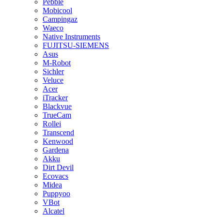
Pebble
Mobicool
Campingaz
Waeco
Native Instruments
FUJITSU-SIEMENS
Asus
M-Robot
Sichler
Veluce
Acer
iTracker
Blackvue
TrueCam
Rollei
Transcend
Kenwood
Gardena
Akku
Dirt Devil
Ecovacs
Midea
Puppyoo
VBot
Alcatel