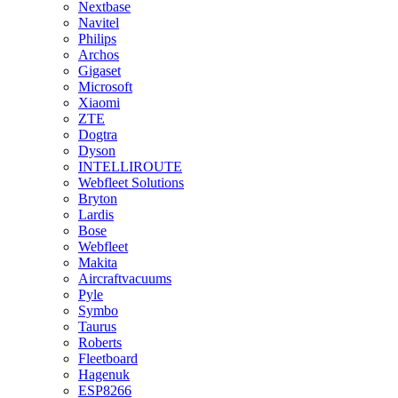
Nextbase
Navitel
Philips
Archos
Gigaset
Microsoft
Xiaomi
ZTE
Dogtra
Dyson
INTELLIROUTE
Webfleet Solutions
Bryton
Lardis
Bose
Webfleet
Makita
Aircraftvacuums
Pyle
Symbo
Taurus
Roberts
Fleetboard
Hagenuk
ESP8266