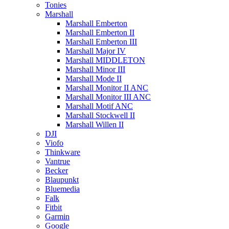
Tonies
Marshall
Marshall Emberton
Marshall Emberton II
Marshall Emberton III
Marshall Major IV
Marshall MIDDLETON
Marshall Minor III
Marshall Mode II
Marshall Monitor II ANC
Marshall Monitor III ANC
Marshall Motif ANC
Marshall Stockwell II
Marshall Willen II
DJI
Viofo
Thinkware
Vantrue
Becker
Blaupunkt
Bluemedia
Falk
Fitbit
Garmin
Google