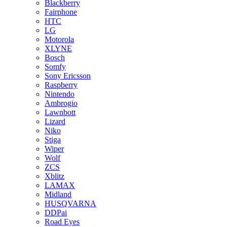
Blackberry
Fairphone
HTC
LG
Motorola
XLYNE
Bosch
Somfy
Sony Ericsson
Raspberry
Nintendo
Ambrogio
Lawnbott
Lizard
Niko
Stiga
Wiper
Wolf
ZCS
Xblitz
LAMAX
Midland
HUSQVARNA
DDPai
Road Eyes