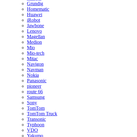
Grundig
Homematic
Huawei
iRobot
Jawbone
Lenovo
Magellan
Medion
Mio
Mio-tech
Mitac
Navigon
Navman
Nokia
Panasonic
pioneer
route 66
Samsung
Sony
TomTom
TomTom Truck
Transonic
Typhoon
VDO
Yakumo