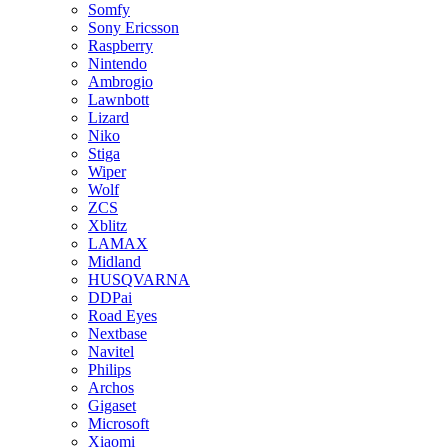
Somfy
Sony Ericsson
Raspberry
Nintendo
Ambrogio
Lawnbott
Lizard
Niko
Stiga
Wiper
Wolf
ZCS
Xblitz
LAMAX
Midland
HUSQVARNA
DDPai
Road Eyes
Nextbase
Navitel
Philips
Archos
Gigaset
Microsoft
Xiaomi