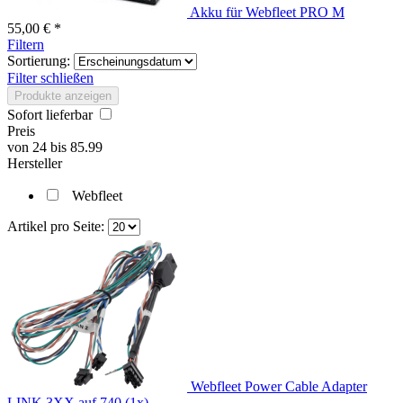
Akku für Webfleet PRO M
55,00 € *
Filtern
Sortierung:
Filter schließen
Produkte anzeigen
Sofort lieferbar
Preis
von
24
bis
85.99
Hersteller
Webfleet
Artikel pro Seite:
Webfleet Power Cable Adapter
LINK 3XX auf 740 (1x)