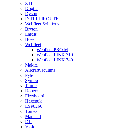
ZTE
Dogtra
Dyson
INTELLIROUTE
Webfleet Solutions
Bryton
Lardis
Bose
Webfleet
Webfleet PRO M
Webfleet LINK 710
Webfleet LINK 740
Makita
Aircraftvacuums
Pyle
Symbo
Taurus
Roberts
Fleetboard
Hagenuk
ESP8266
Tonies
Marshall
DJI
Viofo