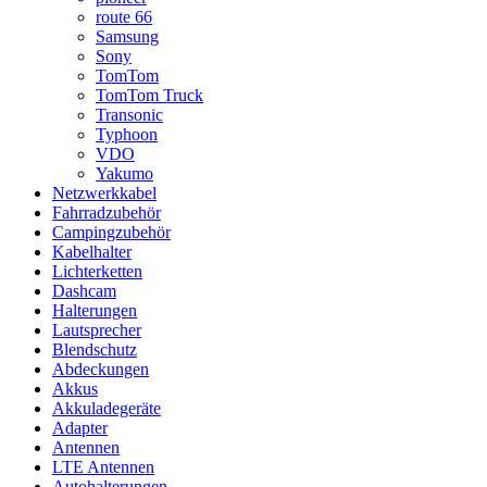
route 66
Samsung
Sony
TomTom
TomTom Truck
Transonic
Typhoon
VDO
Yakumo
Netzwerkkabel
Fahrradzubehör
Campingzubehör
Kabelhalter
Lichterketten
Dashcam
Halterungen
Lautsprecher
Blendschutz
Abdeckungen
Akkus
Akkuladegeräte
Adapter
Antennen
LTE Antennen
Autohalterungen