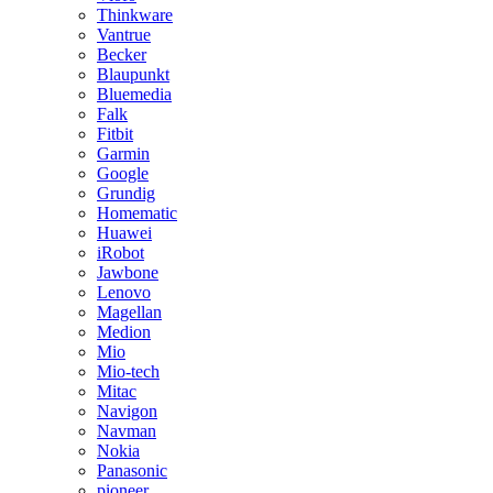
Thinkware
Vantrue
Becker
Blaupunkt
Bluemedia
Falk
Fitbit
Garmin
Google
Grundig
Homematic
Huawei
iRobot
Jawbone
Lenovo
Magellan
Medion
Mio
Mio-tech
Mitac
Navigon
Navman
Nokia
Panasonic
pioneer