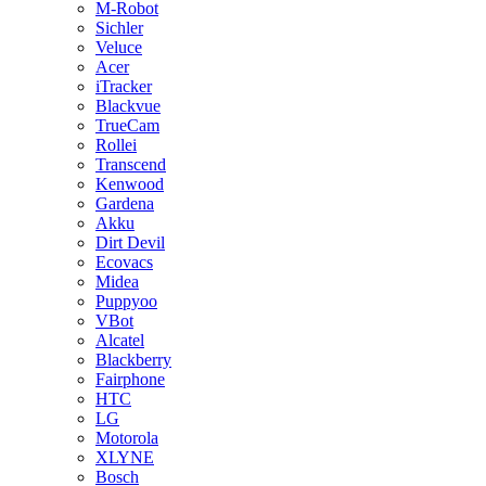
M-Robot
Sichler
Veluce
Acer
iTracker
Blackvue
TrueCam
Rollei
Transcend
Kenwood
Gardena
Akku
Dirt Devil
Ecovacs
Midea
Puppyoo
VBot
Alcatel
Blackberry
Fairphone
HTC
LG
Motorola
XLYNE
Bosch