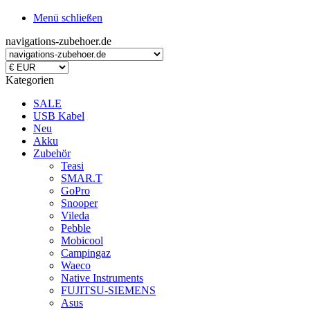
Menü schließen
navigations-zubehoer.de
Kategorien
SALE
USB Kabel
Neu
Akku
Zubehör
Teasi
SMAR.T
GoPro
Snooper
Vileda
Pebble
Mobicool
Campingaz
Waeco
Native Instruments
FUJITSU-SIEMENS
Asus