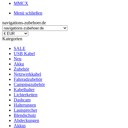
MMCX
Menü schließen
navigations-zubehoer.de
Kategorien
SALE
USB Kabel
Neu
Akku
Zubehör
Netzwerkkabel
Fahrradzubehör
Campingzubehör
Kabelhalter
Lichterketten
Dashcam
Halterungen
Lautsprecher
Blendschutz
Abdeckungen
Akkus