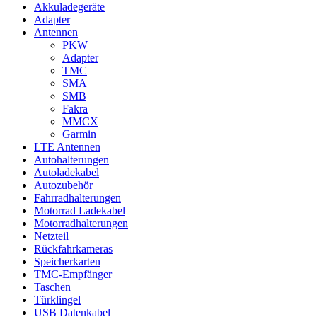
Akkuladegeräte
Adapter
Antennen
PKW
Adapter
TMC
SMA
SMB
Fakra
MMCX
Garmin
LTE Antennen
Autohalterungen
Autoladekabel
Autozubehör
Fahrradhalterungen
Motorrad Ladekabel
Motorradhalterungen
Netzteil
Rückfahrkameras
Speicherkarten
TMC-Empfänger
Taschen
Türklingel
USB Datenkabel